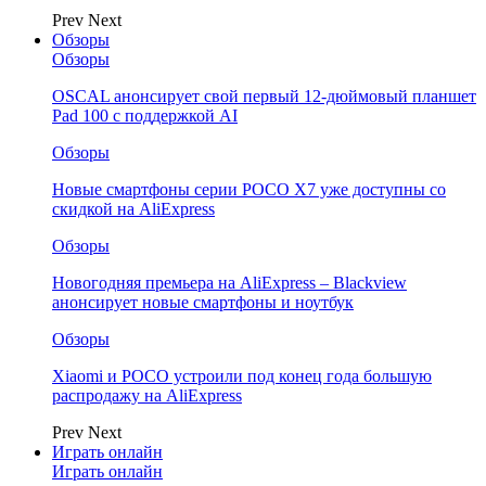
Prev
Next
Обзоры
Обзоры
OSCAL анонсирует свой первый 12-дюймовый планшет
Pad 100 с поддержкой AI
Обзоры
Новые смартфоны серии POCO X7 уже доступны со
скидкой на AliExpress
Обзоры
Новогодняя премьера на AliExpress – Blackview
анонсирует новые смартфоны и ноутбук
Обзоры
Xiaomi и POCO устроили под конец года большую
распродажу на AliExpress
Prev
Next
Играть онлайн
Играть онлайн