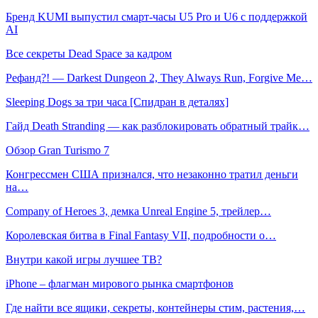
Бренд KUMI выпустил смарт-часы U5 Pro и U6 с поддержкой
AI
Все секреты Dead Space за кадром
Рефанд?! — Darkest Dungeon 2, They Always Run, Forgive Me…
Sleeping Dogs за три часа [Спидран в деталях]
Гайд Death Stranding — как разблокировать обратный трайк…
Обзор Gran Turismo 7
Конгрессмен США признался, что незаконно тратил деньги
на…
Company of Heroes 3, демка Unreal Engine 5, трейлер…
Королевская битва в Final Fantasy VII, подробности о…
Внутри какой игры лучшее ТВ?
iPhone – флагман мирового рынка смартфонов
Где найти все ящики, секреты, контейнеры стим, растения,…