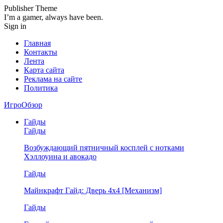
Publisher Theme
I’m a gamer, always have been.
Sign in
Главная
Контакты
Лента
Карта сайта
Реклама на сайте
Политика
ИгроОбзор
Гайды
Гайды
Возбуждающий пятничный косплей с нотками
Хэллоуина и авокадо
Гайды
Майнкрафт Гайд: Дверь 4х4 [Механизм]
Гайды