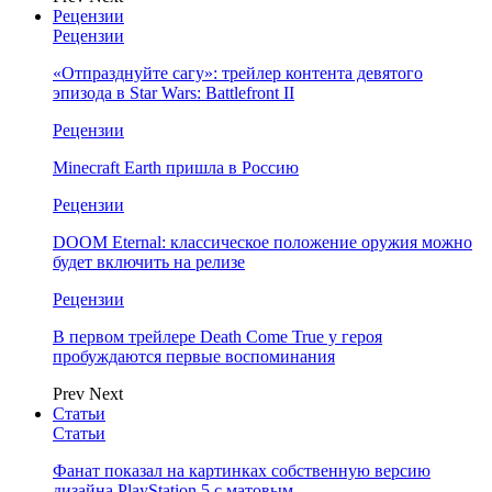
Рецензии
Рецензии
«Отпразднуйте сагу»: трейлер контента девятого
эпизода в Star Wars: Battlefront II
Рецензии
Minecraft Earth пришла в Россию
Рецензии
DOOM Eternal: классическое положение оружия можно
будет включить на релизе
Рецензии
В первом трейлере Death Come True у героя
пробуждаются первые воспоминания
Prev
Next
Статьи
Статьи
Фанат показал на картинках собственную версию
дизайна PlayStation 5 с матовым…