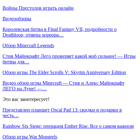
Войны Престолов играть онлайн
Видеообзоры
Королевская битва в Final Fantasy VII, подробности о
Deathloop, отмена хоррора…
Обзор Minecraft Legends
Стив Майнкрафт Лего проверяет какой моб сильнее! — Игры
битвы для…
Обзор игры The Elder Scrolls V: Skyrim Anniversary Edition
Видео обзор игры Minecraft — Стив и Алекс Майнкрафт
ЛЕГО на Луне! —…
Это вас заинтересует!
Представлен планшет Oscal Pad 13: скидки и подарки в
честь…
Rainbow Six Siege: операция Ember Rise. Все о самом важном
Обзор игры War Mongrels