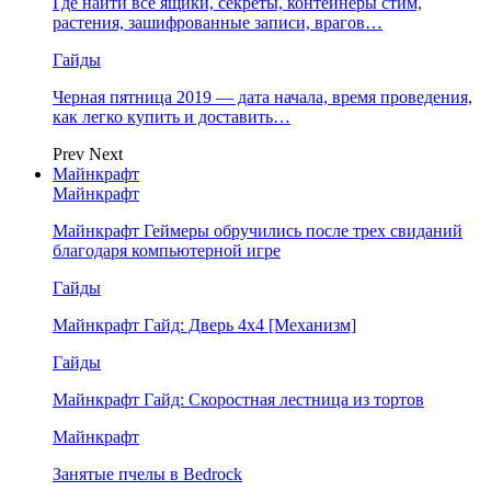
Где найти все ящики, секреты, контейнеры стим,
растения, зашифрованные записи, врагов…
Гайды
Черная пятница 2019 — дата начала, время проведения,
как легко купить и доставить…
Prev
Next
Майнкрафт
Майнкрафт
Майнкрафт Геймеры обручились после трех свиданий
благодаря компьютерной игре
Гайды
Майнкрафт Гайд: Дверь 4х4 [Механизм]
Гайды
Майнкрафт Гайд: Скоростная лестница из тортов
Майнкрафт
Занятые пчелы в Bedrock