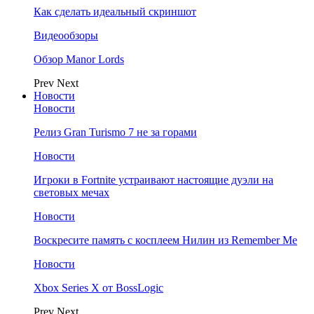
Как сделать идеальный скриншот
Видеообзоры
Обзор Manor Lords
Prev
Next
Новости
Новости
Релиз Gran Turismo 7 не за горами
Новости
Игроки в Fortnite устраивают настоящие дуэли на
световых мечах
Новости
Воскресите память с косплеем Нилин из Remember Me
Новости
Xbox Series X от BossLogic
Prev
Next