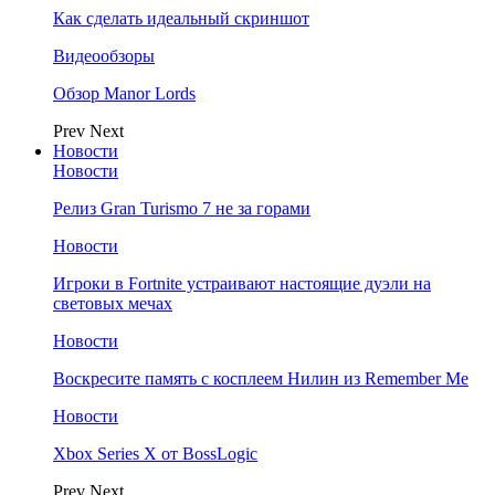
Как сделать идеальный скриншот
Видеообзоры
Обзор Manor Lords
Prev
Next
Новости
Новости
Релиз Gran Turismo 7 не за горами
Новости
Игроки в Fortnite устраивают настоящие дуэли на
световых мечах
Новости
Воскресите память с косплеем Нилин из Remember Me
Новости
Xbox Series X от BossLogic
Prev
Next