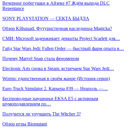
Вечерние побегушки в Айзеке #7 Ждём выхода DLC
Repentance
SONY PLAYSTATION — СЕКТА БЫДЛА
Обзор Killsquad. Футуристичная наследница Magicka?
СМИ: Microsoft задерживает девкиты Project Scarlett для…
Гайд Star Wars Jedi: Fallen Order — быстрый фарм опыта в…
Почему Marvel Snap стала феноменом
Electronic Arts снова в Steam: встречаем Star Wars Jedi…
Worms: единственная в своём жанре (История серии)
Euro Truck Simulator 2. Карьера #39 — Неаполь —…
Беспроводные наушники EKSA E5 с активным
шумоподавлением по…
Получится ли улучшить The Witcher 3?
Обзор игры Biomutant