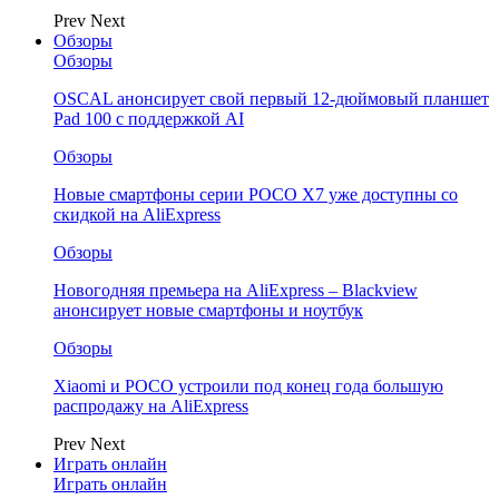
Prev
Next
Обзоры
Обзоры
OSCAL анонсирует свой первый 12-дюймовый планшет
Pad 100 с поддержкой AI
Обзоры
Новые смартфоны серии POCO X7 уже доступны со
скидкой на AliExpress
Обзоры
Новогодняя премьера на AliExpress – Blackview
анонсирует новые смартфоны и ноутбук
Обзоры
Xiaomi и POCO устроили под конец года большую
распродажу на AliExpress
Prev
Next
Играть онлайн
Играть онлайн