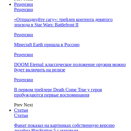
Рецензии
Рецензии
«Отпразднуйте сагу»: трейлер контента девятого
эпизода в Star Wars: Battlefront II
Рецензии
Minecraft Earth пришла в Россию
Рецензии
DOOM Eternal: классическое положение оружия можно
будет включить на релизе
Рецензии
В первом трейлере Death Come True у героя
пробуждаются первые воспоминания
Prev
Next
Статьи
Статьи
Фанат показал на картинках собственную версию
дизайна PlayStation 5 с матовым…