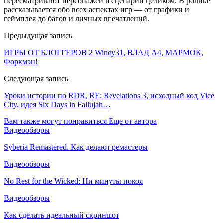
пересматривают персонажей и сценарии целиком. В ролике
рассказывается обо всех аспектах игр — от графики и
геймплея до багов и личных впечатлений.
Предыдущая запись
ИГРЫ ОТ БЛОГГЕРОВ 2 Windy31, ВЛАД A4, МАРМОК,
Форкмэн!
Следующая запись
Уроки истории по RDR, RE: Revelations 3, исходный код Vice
City, идея Six Days in Fallujah…
Вам также могут понравиться
Еще от автора
Видеообзоры
Syberia Remastered. Как делают ремастеры
Видеообзоры
No Rest for the Wicked: Ни минуты покоя
Видеообзоры
Как сделать идеальный скриншот