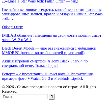
Джедаев в Star Wars Jedi: Fallen Order — гайд
Где найти все ящики, секреты, контейнеры стим, растения,
зашифрованные записи, врагов и отзвуки Силы в Star Wars
Jedi:…
Обзоры игр:
IMILAB объявляет спеццены на свои новые модели смарт-
часов W12 и W11
Black Desert Mobile — еще раз знакомимся c мобильной
MMORPG (несколько особенностей и различий)
Акция: игровой смартфон Xiaomi Black Shark 4 по
специальной цене. Только 2 дня!
Репортаж с презентации Huawei nova 9: Впечатления,
примеры фото + Watch GT 3 и FreeBuds Lipstick
© 2026 - Самые последние новости об играх. All Rights
Reserved.