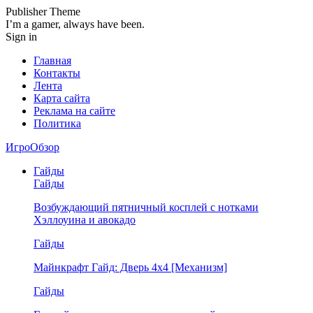
Publisher Theme
I’m a gamer, always have been.
Sign in
Главная
Контакты
Лента
Карта сайта
Реклама на сайте
Политика
ИгроОбзор
Гайды
Гайды
Возбуждающий пятничный косплей с нотками
Хэллоуина и авокадо
Гайды
Майнкрафт Гайд: Дверь 4х4 [Механизм]
Гайды