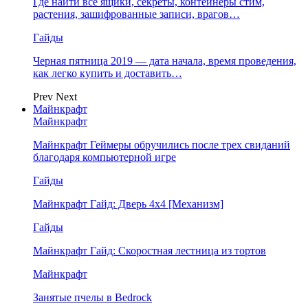
Где найти все ящики, секреты, контейнеры стим,
растения, зашифрованные записи, врагов…
Гайды
Черная пятница 2019 — дата начала, время проведения,
как легко купить и доставить…
Prev
Next
Майнкрафт
Майнкрафт
Майнкрафт Геймеры обручились после трех свиданий
благодаря компьютерной игре
Гайды
Майнкрафт Гайд: Дверь 4х4 [Механизм]
Гайды
Майнкрафт Гайд: Скоростная лестница из тортов
Майнкрафт
Занятые пчелы в Bedrock