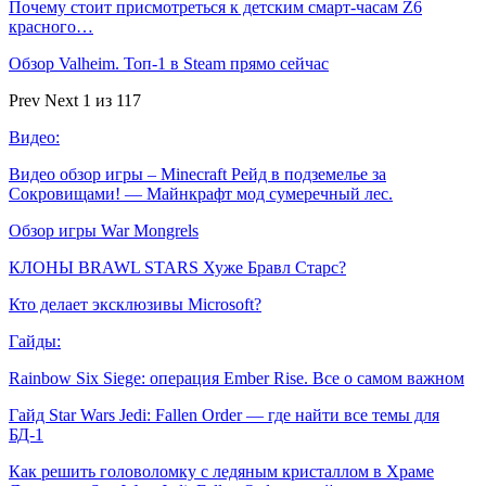
Почему стоит присмотреться к детским смарт-часам Z6
красного…
Обзор Valheim. Топ-1 в Steam прямо сейчас
Prev
Next
1 из 117
Видео:
Видео обзор игры – Minecraft Рейд в подземелье за
Сокровищами! — Майнкрафт мод сумеречный лес.
Обзор игры War Mongrels
КЛОНЫ BRAWL STARS Хуже Бравл Старс?
Кто делает эксклюзивы Microsoft?
Гайды:
Rainbow Six Siege: операция Ember Rise. Все о самом важном
Гайд Star Wars Jedi: Fallen Order — где найти все темы для
БД-1
Как решить головоломку с ледяным кристаллом в Храме