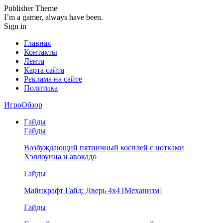
Publisher Theme
I’m a gamer, always have been.
Sign in
Главная
Контакты
Лента
Карта сайта
Реклама на сайте
Политика
ИгроОбзор
Гайды
Гайды
Возбуждающий пятничный косплей с нотками
Хэллоуина и авокадо
Гайды
Майнкрафт Гайд: Дверь 4х4 [Механизм]
Гайды