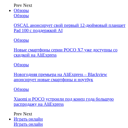
Prev
Next
Обзоры
Обзоры
OSCAL анонсирует свой первый 12-дюймовый планшет
Pad 100 с поддержкой AI
Обзоры
Новые смартфоны серии POCO X7 уже доступны со
скидкой на AliExpress
Обзоры
Новогодняя премьера на AliExpress – Blackview
анонсирует новые смартфоны и ноутбук
Обзоры
Xiaomi и POCO устроили под конец года большую
распродажу на AliExpress
Prev
Next
Играть онлайн
Играть онлайн