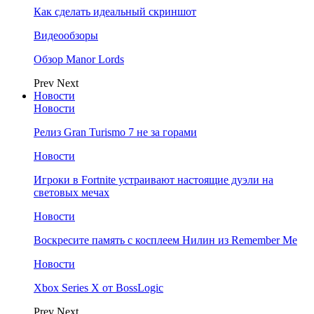
Как сделать идеальный скриншот
Видеообзоры
Обзор Manor Lords
Prev
Next
Новости
Новости
Релиз Gran Turismo 7 не за горами
Новости
Игроки в Fortnite устраивают настоящие дуэли на
световых мечах
Новости
Воскресите память с косплеем Нилин из Remember Me
Новости
Xbox Series X от BossLogic
Prev
Next