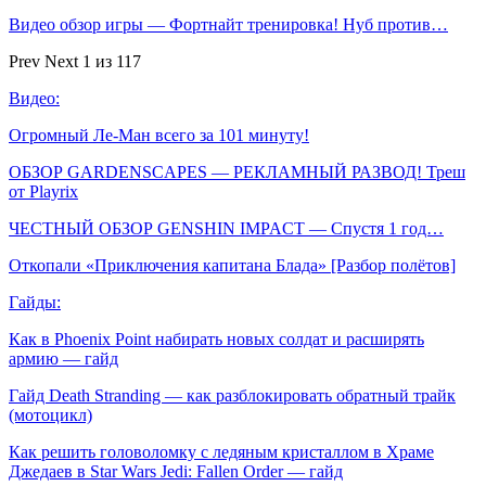
Видео обзор игры — Фортнайт тренировка! Нуб против…
Prev
Next
1 из 117
Видео:
Огромный Ле-Ман всего за 101 минуту!
ОБЗОР GARDENSCAPES — РЕКЛАМНЫЙ РАЗВОД! Треш
от Playrix
ЧЕСТНЫЙ ОБЗОР GENSHIN IMPACT — Спустя 1 год…
Откопали «Приключения капитана Блада» [Разбор полётов]
Гайды:
Как в Phoenix Point набирать новых солдат и расширять
армию — гайд
Гайд Death Stranding — как разблокировать обратный трайк
(мотоцикл)
Как решить головоломку с ледяным кристаллом в Храме
Джедаев в Star Wars Jedi: Fallen Order — гайд