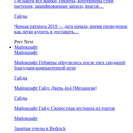
Где найти все ящики, секреты, контейнеры стим,
растения, зашифрованные записи, врагов…
Гайды
Черная пятница 2019 — дата начала, время проведения,
как легко купить и доставить…
Prev
Next
Майнкрафт
Майнкрафт
Майнкрафт Геймеры обручились после трех свиданий
благодаря компьютерной игре
Гайды
Майнкрафт Гайд: Дверь 4х4 [Механизм]
Гайды
Майнкрафт Гайд: Скоростная лестница из тортов
Майнкрафт
Занятые пчелы в Bedrock