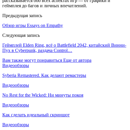
рассказывается обо всех аспектах игр — от графики и
геймплея до багов и личных впечатлений.
Предыдущая запись
Обзор игры Essays on Empathy
Следующая запись
Геймплей Elden Ring, всё о Battlefield 2042, китайский Винни-
Пух в Cyberpunk, раздача Control…
Вам также могут понравиться
Еще от автора
Видеообзоры
Syberia Remastered. Как делают ремастеры
Видеообзоры
No Rest for the Wicked: Ни минуты покоя
Видеообзоры
Как сделать идеальный скриншот
Видеообзоры