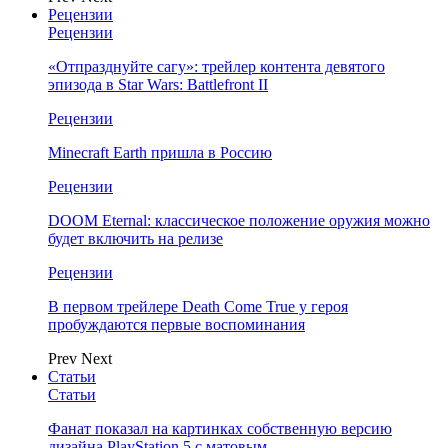
Рецензии
Рецензии
«Отпразднуйте сагу»: трейлер контента девятого
эпизода в Star Wars: Battlefront II
Рецензии
Minecraft Earth пришла в Россию
Рецензии
DOOM Eternal: классическое положение оружия можно
будет включить на релизе
Рецензии
В первом трейлере Death Come True у героя
пробуждаются первые воспоминания
Prev
Next
Статьи
Статьи
Фанат показал на картинках собственную версию
дизайна PlayStation 5 с матовым…