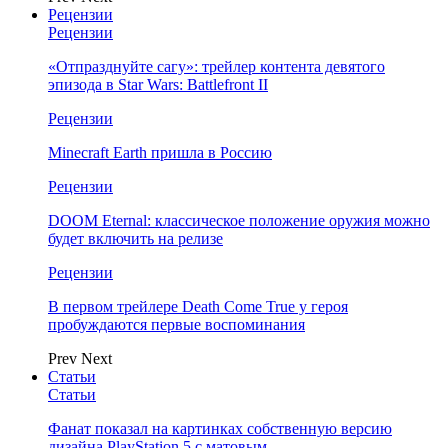
Рецензии
Рецензии
«Отпразднуйте сагу»: трейлер контента девятого
эпизода в Star Wars: Battlefront II
Рецензии
Minecraft Earth пришла в Россию
Рецензии
DOOM Eternal: классическое положение оружия можно
будет включить на релизе
Рецензии
В первом трейлере Death Come True у героя
пробуждаются первые воспоминания
Prev
Next
Статьи
Статьи
Фанат показал на картинках собственную версию
дизайна PlayStation 5 с матовым…