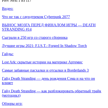
Prev
Next
1 из 117
Видео:
Что не так с саундтреком Cyberpunk 2077
ВЫНОС МОЗГА ПЕРЕД ФИНАЛОМ ИГРЫ — DEATH
STRANDING #14
Сыграли в 250 игр со старого сборника
Лучшие игры 2021: F.I.S.T.: Forged In Shadow Torch
Гайды:
Lost Ark: скрытые истории на материке Артемис
Самые забавные пасхалки и отсылки в Borderlands 3
Гайд Death Stranding — день рождения Сэма и на что он
влияет
Гайд Death Stranding — как разблокировать обратный трайк
(мотоцикл)
Обзоры игр: