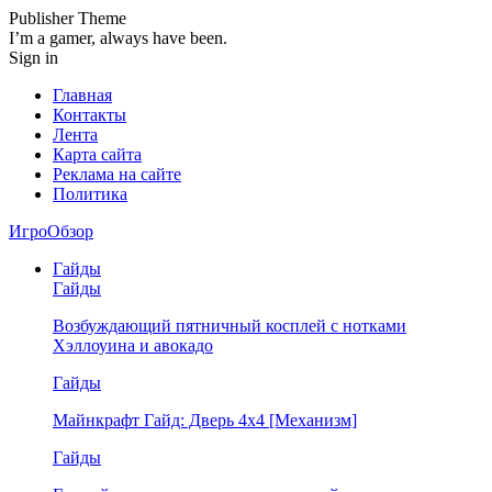
Publisher Theme
I’m a gamer, always have been.
Sign in
Главная
Контакты
Лента
Карта сайта
Реклама на сайте
Политика
ИгроОбзор
Гайды
Гайды
Возбуждающий пятничный косплей с нотками
Хэллоуина и авокадо
Гайды
Майнкрафт Гайд: Дверь 4х4 [Механизм]
Гайды