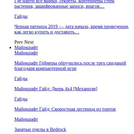
Где найти все ящики, секреты, контейнеры стим,
растения, зашифрованные записи, врагов…
Гайды
Черная пятница 2019 — дата начала, время проведения,
как легко купить и доставить…
Prev
Next
Майнкрафт
Майнкрафт
Майнкрафт Геймеры обручились после трех свиданий
благодаря компьютерной игре
Гайды
Майнкрафт Гайд: Дверь 4х4 [Механизм]
Гайды
Майнкрафт Гайд: Скоростная лестница из тортов
Майнкрафт
Занятые пчелы в Bedrock