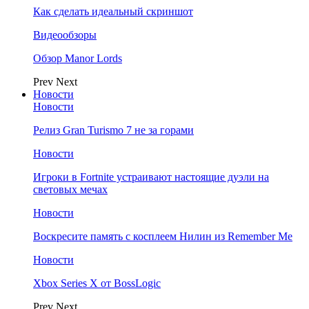
Как сделать идеальный скриншот
Видеообзоры
Обзор Manor Lords
Prev
Next
Новости
Новости
Релиз Gran Turismo 7 не за горами
Новости
Игроки в Fortnite устраивают настоящие дуэли на
световых мечах
Новости
Воскресите память с косплеем Нилин из Remember Me
Новости
Xbox Series X от BossLogic
Prev
Next