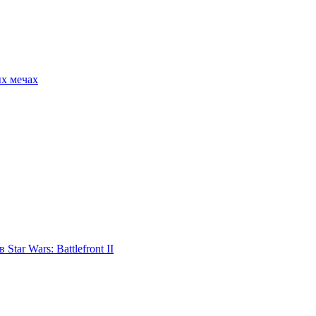
ых мечах
tar Wars: Battlefront II