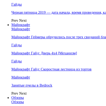
Гайды
Черная пятница 2019 — дата начала, время проведения, к
Prev
Next
Майнкрафт
Майнкрафт
Майнкрафт Геймеры обручились после трех свиданий бл
Гайды
Майнкрафт Гайд: Дверь 4х4 [Механизм]
Гайды
Майнкрафт Гайд: Скоростная лестница из тортов
Майнкрафт
Занятые пчелы в Bedrock
Prev
Next
Обзоры
Обзоры