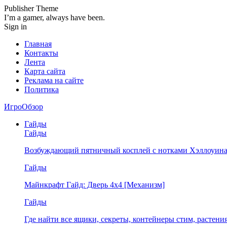
Publisher Theme
I’m a gamer, always have been.
Sign in
Главная
Контакты
Лента
Карта сайта
Реклама на сайте
Политика
ИгроОбзор
Гайды
Гайды
Возбуждающий пятничный косплей с нотками Хэллоуина
Гайды
Майнкрафт Гайд: Дверь 4х4 [Механизм]
Гайды
Где найти все ящики, секреты, контейнеры стим, растен