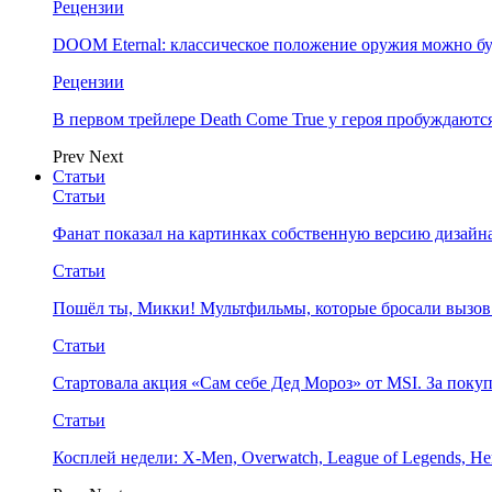
Рецензии
DOOM Eternal: классическое положение оружия можно бу
Рецензии
В первом трейлере Death Come True у героя пробуждают
Prev
Next
Статьи
Статьи
Фанат показал на картинках собственную версию дизайна
Статьи
Пошёл ты, Микки! Мультфильмы, которые бросали вызов
Статьи
Стартовала акция «Сам себе Дед Мороз» от MSI. За поку
Статьи
Косплей недели: X-Men, Overwatch, League of Legends, Her