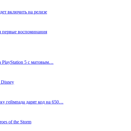
дет включить на релизе
ся первые воспоминания
 PlayStation 5 с матовым…
 Disney
пку геймпада дарят код на 650…
oes of the Storm