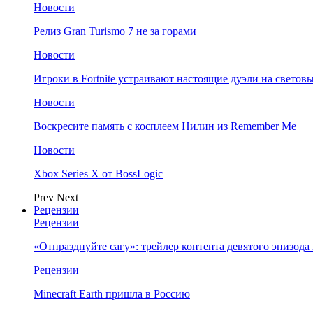
Новости
Релиз Gran Turismo 7 не за горами
Новости
Игроки в Fortnite устраивают настоящие дуэли на светов
Новости
Воскресите память с косплеем Нилин из Remember Me
Новости
Xbox Series X от BossLogic
Prev
Next
Рецензии
Рецензии
«Отпразднуйте сагу»: трейлер контента девятого эпизода в S
Рецензии
Minecraft Earth пришла в Россию