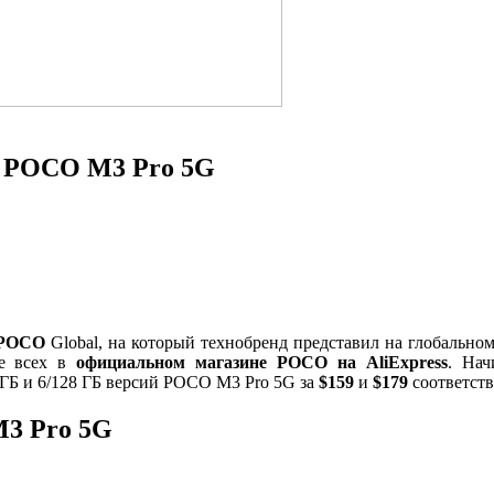
 POCO M3 Pro 5G
POCO
Global, на который технобренд представил на глобальн
ше всех в
официальном магазине POCO на AliExpress
. Нач
 ГБ и 6/128 ГБ версий POCO M3 Pro 5G за
$159
и
$179
соответств
M3 Pro 5G