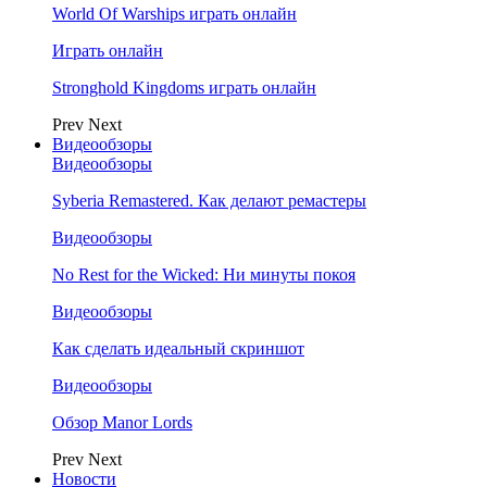
World Of Warships играть онлайн
Играть онлайн
Stronghold Kingdoms играть онлайн
Prev
Next
Видеообзоры
Видеообзоры
Syberia Remastered. Как делают ремастеры
Видеообзоры
No Rest for the Wicked: Ни минуты покоя
Видеообзоры
Как сделать идеальный скриншот
Видеообзоры
Обзор Manor Lords
Prev
Next
Новости