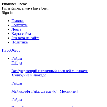
Publisher Theme
I’m a gamer, always have been.
Sign in
Главная
Контакты
Лента
Карта сайта
Реклама на сайте
Политика
ИгроОбзор
Гайды
Гайды
Возбуждающий пятничный косплей с нотками
Хэллоуина и авокадо
Гайды
Майнкрафт Гайд: Дверь 4х4 [Механизм]
Гайды