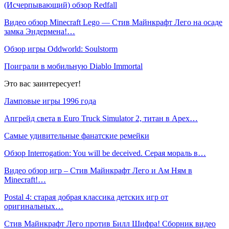
(Исчерпывающий) обзор Redfall
Видео обзор Minecraft Lego — Стив Майнкрафт Лего на осаде
замка Эндермена!…
Обзор игры Oddworld: Soulstorm
Поиграли в мобильную Diablo Immortal
Это вас заинтересует!
Ламповые игры 1996 года
Апгрейд света в Euro Truck Simulator 2, титан в Apex…
Самые удивительные фанатские ремейки
Обзор Interrogation: You will be deceived. Серая мораль в…
Видео обзор игр – Стив Майнкрафт Лего и Ам Ням в
Minecraft!…
Postal 4: старая добрая классика детских игр от
оригинальных…
Стив Майнкрафт Лего против Билл Шифра! Сборник видео