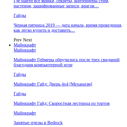
Где найти все ящики, секреты, контейнеры стим,
растения, зашифрованные записи, врагов…
Гайды
Черная пятница 2019 — дата начала, время проведения,
как легко купить и доставить…
Prev
Next
Майнкрафт
Майнкрафт
Майнкрафт Геймеры обручились после трех свиданий
благодаря компьютерной игре
Гайды
Майнкрафт Гайд: Дверь 4х4 [Механизм]
Гайды
Майнкрафт Гайд: Скоростная лестница из тортов
Майнкрафт
Занятые пчелы в Bedrock