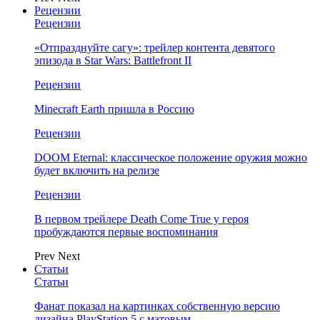
Рецензии
Рецензии
«Отпразднуйте сагу»: трейлер контента девятого
эпизода в Star Wars: Battlefront II
Рецензии
Minecraft Earth пришла в Россию
Рецензии
DOOM Eternal: классическое положение оружия можно
будет включить на релизе
Рецензии
В первом трейлере Death Come True у героя
пробуждаются первые воспоминания
Prev
Next
Статьи
Статьи
Фанат показал на картинках собственную версию
дизайна PlayStation 5 с матовым…