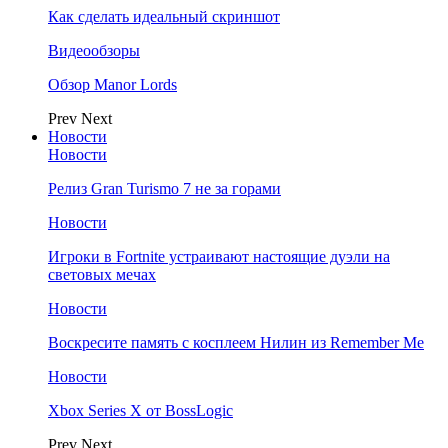
Как сделать идеальный скриншот
Видеообзоры
Обзор Manor Lords
Prev
Next
Новости
Новости
Релиз Gran Turismo 7 не за горами
Новости
Игроки в Fortnite устраивают настоящие дуэли на
световых мечах
Новости
Воскресите память с косплеем Нилин из Remember Me
Новости
Xbox Series X от BossLogic
Prev
Next