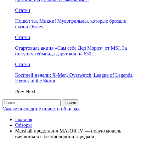
Статьи
Пошёл ты, Микки! Мультфильмы, которые бросали
вызов Disney
Статьи
Стартовала акция «Сам себе Дед Мороз» от MSI. За
покупку геймпада дарят код на 650…
Статьи
Косплей недели: X-Men, Overwatch, League of Legends,
Heroes of the Storm
Prev
Next
Самые последние новости об играх
Главная
Обзоры
Marshall представил MAJOR IV — новую модель
наушников с беспроводной зарядкой