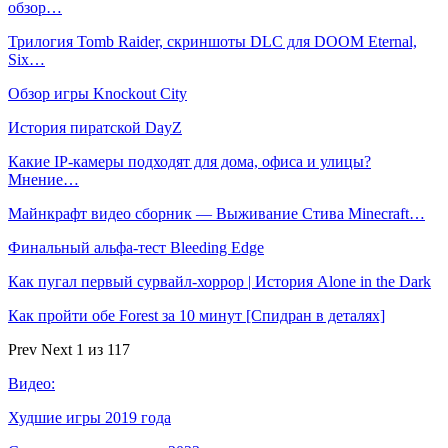
обзор…
Трилогия Tomb Raider, скриншоты DLC для DOOM Eternal,
Six…
Обзор игры Knockout City
История пиратской DayZ
Какие IP-камеры подходят для дома, офиса и улицы?
Мнение…
Майнкрафт видео сборник — Выживание Стива Minecraft…
Финальный альфа-тест Bleeding Edge
Как пугал первый сурвайл-хоррор | История Alone in the Dark
Как пройти обе Forest за 10 минут [Спидран в деталях]
Prev
Next
1 из 117
Видео:
Худшие игры 2019 года