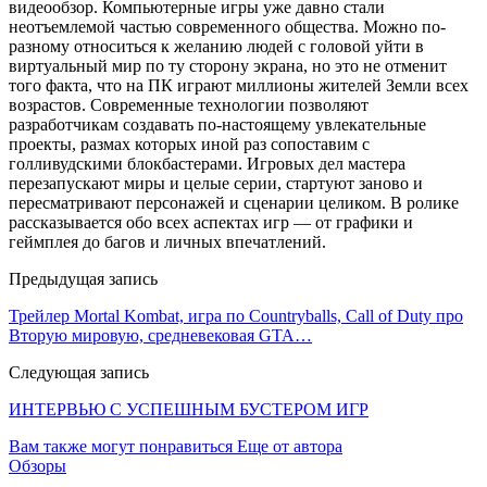
видеообзор. Компьютерные игры уже давно стали
неотъемлемой частью современного общества. Можно по-
разному относиться к желанию людей с головой уйти в
виртуальный мир по ту сторону экрана, но это не отменит
того факта, что на ПК играют миллионы жителей Земли всех
возрастов. Современные технологии позволяют
разработчикам создавать по-настоящему увлекательные
проекты, размах которых иной раз сопоставим с
голливудскими блокбастерами. Игровых дел мастера
перезапускают миры и целые серии, стартуют заново и
пересматривают персонажей и сценарии целиком. В ролике
рассказывается обо всех аспектах игр — от графики и
геймплея до багов и личных впечатлений.
Предыдущая запись
Трейлер Mortal Kombat, игра по Countryballs, Call of Duty про
Вторую мировую, средневековая GTA…
Следующая запись
ИНТЕРВЬЮ С УСПЕШНЫМ БУСТЕРОМ ИГР
Вам также могут понравиться
Еще от автора
Обзоры