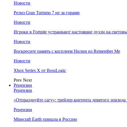
Новости
Релиз Gran Turismo 7 не за горами
Новости
Игроки в Fortnite устраивают настоящие дуэли на светов
Новости
Воскресите память с косплеем Нилин из Remember Me
Новости
Xbox Series X от BossLogic
Prev
Next
Рецензии
Рецензии
«Отпразднуйте сагу»: трейлер контента девятого эпизода в S
Рецензии
Minecraft Earth пришла в Россию