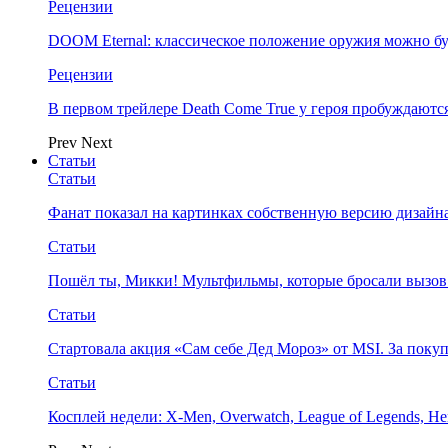
Рецензии
DOOM Eternal: классическое положение оружия можно бу
Рецензии
В первом трейлере Death Come True у героя пробуждают
Prev
Next
Статьи
Статьи
Фанат показал на картинках собственную версию дизайна
Статьи
Пошёл ты, Микки! Мультфильмы, которые бросали вызов
Статьи
Стартовала акция «Сам себе Дед Мороз» от MSI. За поку
Статьи
Косплей недели: X-Men, Overwatch, League of Legends, Her