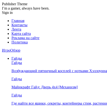
Publisher Theme
I’m a gamer, always have been.
Sign in
Главная
Контакты
Лента
Карта сайта
Реклама на сайте
Политика
ИгроОбзор
Гайды
Гайды
Возбуждающий пятничный косплей с нотками Хэллоуина
Гайды
Майнкрафт Гайд: Дверь 4х4 [Механизм]
Гайды
Где найти все ящики, секреты, контейнеры стим, растен