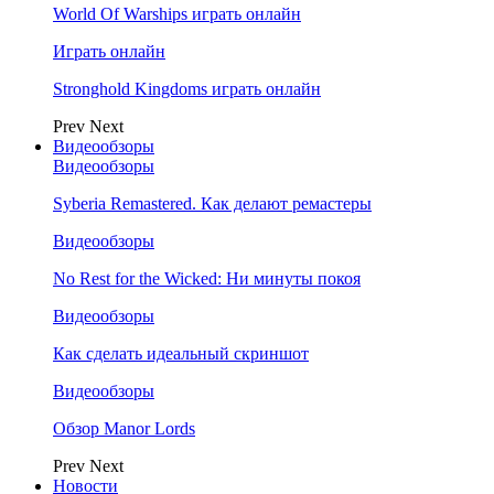
World Of Warships играть онлайн
Играть онлайн
Stronghold Kingdoms играть онлайн
Prev
Next
Видеообзоры
Видеообзоры
Syberia Remastered. Как делают ремастеры
Видеообзоры
No Rest for the Wicked: Ни минуты покоя
Видеообзоры
Как сделать идеальный скриншот
Видеообзоры
Обзор Manor Lords
Prev
Next
Новости