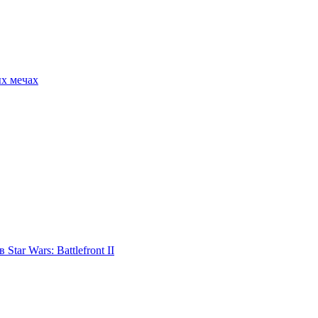
ых мечах
tar Wars: Battlefront II