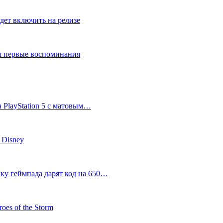
дет включить на релизе
ся первые воспоминания
 PlayStation 5 с матовым…
 Disney
пку геймпада дарят код на 650…
oes of the Storm