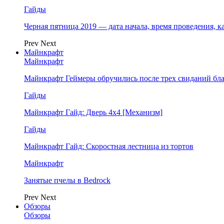
Гайды
Черная пятница 2019 — дата начала, время проведения, к
Prev
Next
Майнкрафт
Майнкрафт
Майнкрафт Геймеры обручились после трех свиданий бл
Гайды
Майнкрафт Гайд: Дверь 4х4 [Механизм]
Гайды
Майнкрафт Гайд: Скоростная лестница из тортов
Майнкрафт
Занятые пчелы в Bedrock
Prev
Next
Обзоры
Обзоры