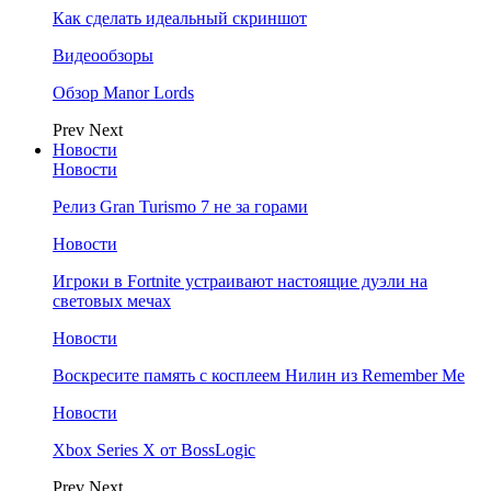
Как сделать идеальный скриншот
Видеообзоры
Обзор Manor Lords
Prev
Next
Новости
Новости
Релиз Gran Turismo 7 не за горами
Новости
Игроки в Fortnite устраивают настоящие дуэли на
световых мечах
Новости
Воскресите память с косплеем Нилин из Remember Me
Новости
Xbox Series X от BossLogic
Prev
Next