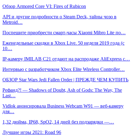
Обзор Armored Core VI: Fires of Rubicon
API и другие подробности о Steam Deck, тайны чозо в
Metroid…
Поспешите приобрести смарт-часы Xiaomi Mibro Lite по…
Еженедельные скидки в Xbox Live. 50 неделя 2019 года (с
10…
IP-камеру IMILAB C21 отдают на распродаже AliExpress с…
Интервью с разработчиком Xbox Elite Wireless Controller…
ОБЗОР Star Wars Jedi Fallen Order | ПРЕЖДЕ ЧЕМ КУПИТЬ
Рефанд?! — Shadows of Doubt, Ash of Gods: The Way, The
Last…
Vidlok анонсировала Business Webcam W91 — веб-камеру
для…
1,32 дюйма, IP68, SpO2, 14 дней без подзарядки —…
Лучшие игры 2021: Road 96