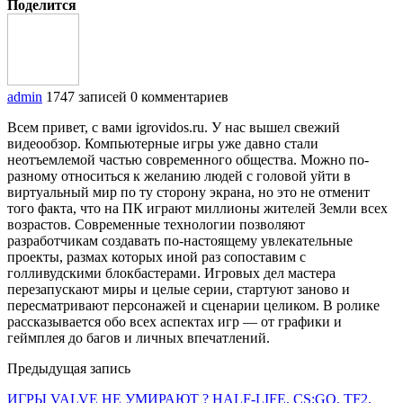
Поделится
admin
1747 записей
0 комментариев
Всем привет, с вами igrovidos.ru. У нас вышел свежий
видеообзор. Компьютерные игры уже давно стали
неотъемлемой частью современного общества. Можно по-
разному относиться к желанию людей с головой уйти в
виртуальный мир по ту сторону экрана, но это не отменит
того факта, что на ПК играют миллионы жителей Земли всех
возрастов. Современные технологии позволяют
разработчикам создавать по-настоящему увлекательные
проекты, размах которых иной раз сопоставим с
голливудскими блокбастерами. Игровых дел мастера
перезапускают миры и целые серии, стартуют заново и
пересматривают персонажей и сценарии целиком. В ролике
рассказывается обо всех аспектах игр — от графики и
геймплея до багов и личных впечатлений.
Предыдущая запись
ИГРЫ VALVE НЕ УМИРАЮТ ? HALF-LIFE, CS:GO, TF2,