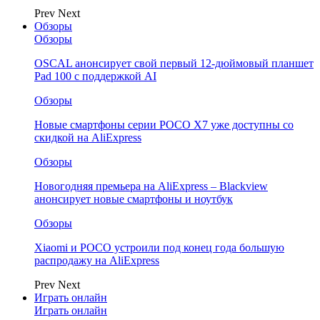
Prev
Next
Обзоры
Обзоры
OSCAL анонсирует свой первый 12-дюймовый планшет
Pad 100 с поддержкой AI
Обзоры
Новые смартфоны серии POCO X7 уже доступны со
скидкой на AliExpress
Обзоры
Новогодняя премьера на AliExpress – Blackview
анонсирует новые смартфоны и ноутбук
Обзоры
Xiaomi и POCO устроили под конец года большую
распродажу на AliExpress
Prev
Next
Играть онлайн
Играть онлайн