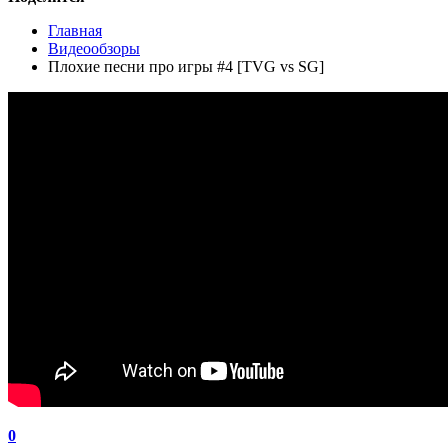
Главная
Видеообзоры
Плохие песни про игры #4 [TVG vs SG]
0