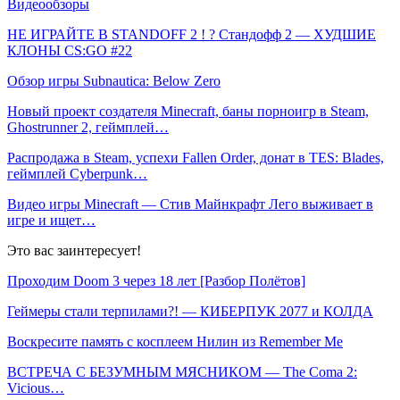
Видеообзоры
НЕ ИГРАЙТЕ В STANDOFF 2 ! ? Стандофф 2 — ХУДШИЕ
КЛОНЫ CS:GO #22
Обзор игры Subnautica: Below Zero
Новый проект создателя Minecraft, баны порноигр в Steam,
Ghostrunner 2, геймплей…
Распродажа в Steam, успехи Fallen Order, донат в TES: Blades,
геймплей Cyberpunk…
Видео игры Minecraft — Стив Майнкрафт Лего выживает в
игре и ищет…
Это вас заинтересует!
Проходим Doom 3 через 18 лет [Разбор Полётов]
Геймеры стали терпилами?! — КИБЕРПУК 2077 и КОЛДА
Воскресите память с косплеем Нилин из Remember Me
ВСТРЕЧА С БЕЗУМНЫМ МЯСНИКОМ — The Coma 2:
Vicious…