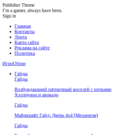
Publisher Theme
I’m a gamer, always have been.
Sign in
Главная
Контакты
Лента
Карта сайта
Реклама на сайте
Политика
ИгроОбзор
Гайды
Гайды
Возбуждающий пятничный косплей с нотками
Хэллоуина и авокадо
Гайды
Майнкрафт Гайд: Дверь 4х4 [Механизм]
Гайды