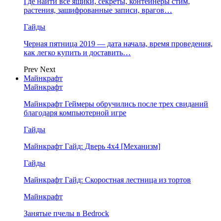
Где найти все ящики, секреты, контейнеры стим,
растения, зашифрованные записи, врагов…
Гайды
Черная пятница 2019 — дата начала, время проведения,
как легко купить и доставить…
Prev
Next
Майнкрафт
Майнкрафт
Майнкрафт Геймеры обручились после трех свиданий
благодаря компьютерной игре
Гайды
Майнкрафт Гайд: Дверь 4х4 [Механизм]
Гайды
Майнкрафт Гайд: Скоростная лестница из тортов
Майнкрафт
Занятые пчелы в Bedrock