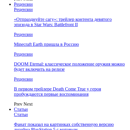
Рецензии
Рецензии
«Отпразднуйте сагу»: трейлер контента девятого
эпизода в Star Wars: Battlefront II
Рецензии
Minecraft Earth пришла в Россию
Рецензии
DOOM Eternal: классическое положение оружия можно
будет включить на релизе
Рецензии
В первом трейлере Death Come True у героя
пробуждаются первые воспоминания
Prev
Next
Статьи
Статьи
Фанат показал на картинках собственную версию
дизайна PlayStation 5 с матовым…