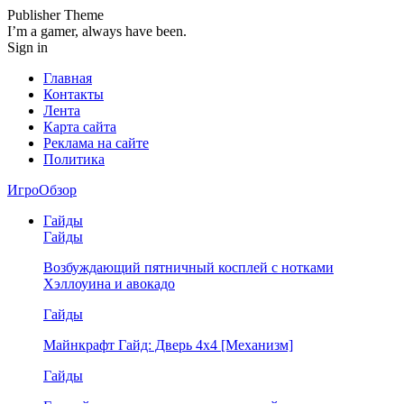
Publisher Theme
I’m a gamer, always have been.
Sign in
Главная
Контакты
Лента
Карта сайта
Реклама на сайте
Политика
ИгроОбзор
Гайды
Гайды
Возбуждающий пятничный косплей с нотками
Хэллоуина и авокадо
Гайды
Майнкрафт Гайд: Дверь 4х4 [Механизм]
Гайды