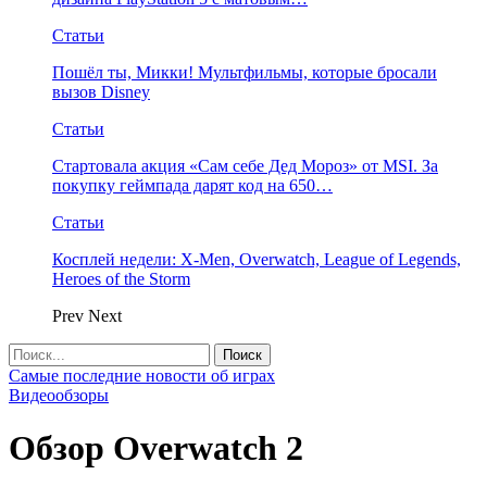
Статьи
Пошёл ты, Микки! Мультфильмы, которые бросали
вызов Disney
Статьи
Стартовала акция «Сам себе Дед Мороз» от MSI. За
покупку геймпада дарят код на 650…
Статьи
Косплей недели: X-Men, Overwatch, League of Legends,
Heroes of the Storm
Prev
Next
Самые последние новости об играх
Видеообзоры
Обзор Overwatch 2