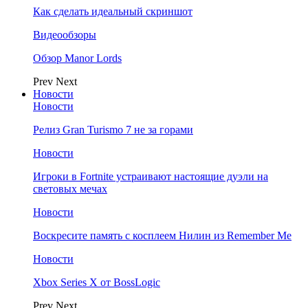
Как сделать идеальный скриншот
Видеообзоры
Обзор Manor Lords
Prev
Next
Новости
Новости
Релиз Gran Turismo 7 не за горами
Новости
Игроки в Fortnite устраивают настоящие дуэли на
световых мечах
Новости
Воскресите память с косплеем Нилин из Remember Me
Новости
Xbox Series X от BossLogic
Prev
Next