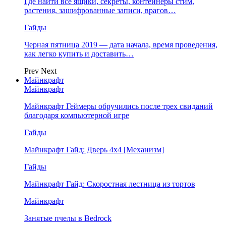
Где найти все ящики, секреты, контейнеры стим,
растения, зашифрованные записи, врагов…
Гайды
Черная пятница 2019 — дата начала, время проведения,
как легко купить и доставить…
Prev
Next
Майнкрафт
Майнкрафт
Майнкрафт Геймеры обручились после трех свиданий
благодаря компьютерной игре
Гайды
Майнкрафт Гайд: Дверь 4х4 [Механизм]
Гайды
Майнкрафт Гайд: Скоростная лестница из тортов
Майнкрафт
Занятые пчелы в Bedrock