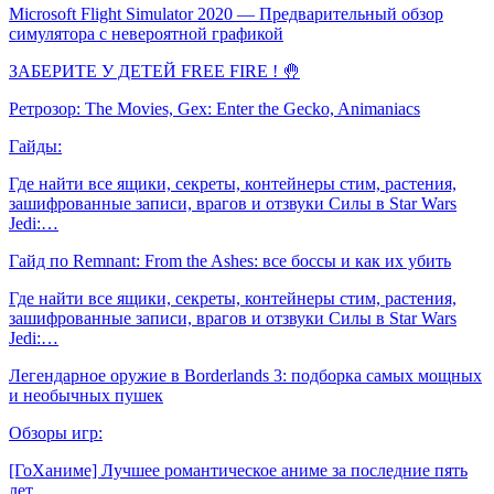
Microsoft Flight Simulator 2020 — Предварительный обзор
симулятора с невероятной графикой
ЗАБЕРИТЕ У ДЕТЕЙ FREE FIRE ! 🤚
Ретрозор: The Movies, Gex: Enter the Gecko, Animaniacs
Гайды:
Где найти все ящики, секреты, контейнеры стим, растения,
зашифрованные записи, врагов и отзвуки Силы в Star Wars
Jedi:…
Гайд по Remnant: From the Ashes: все боссы и как их убить
Где найти все ящики, секреты, контейнеры стим, растения,
зашифрованные записи, врагов и отзвуки Силы в Star Wars
Jedi:…
Легендарное оружие в Borderlands 3: подборка самых мощных
и необычных пушек
Обзоры игр:
[ГоХаниме] Лучшее романтическое аниме за последние пять
лет