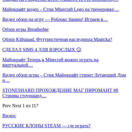
Майнкрафт видео – Стив Minecraft Lego на тренировке…
Видео обзор на игру — Роблокс башни! Играем в…
Обзор игры Breathedge
Обзор Killsquad. Футуристичная наследница Magicka?
СДЕЛАЛ SIMS 4 ДЛЯ ВЗРОСЛЫХ 😏
Майнкрафт Теперь в Minecraft можно играть на
виртуальной…
Видео обзор игры – Стив Майнкрафт строит Летающий Дом
и…
STONESHARD ПРОХОЖДЕНИЕ МАГ ПИРОМАНТ #8
Стримы стоуншард…
Prev
Next
1 из 117
Видео:
РУССКИЕ КЛОНЫ STEAM — где играть?