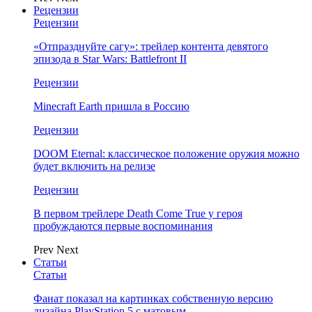
Рецензии
Рецензии
«Отпразднуйте сагу»: трейлер контента девятого
эпизода в Star Wars: Battlefront II
Рецензии
Minecraft Earth пришла в Россию
Рецензии
DOOM Eternal: классическое положение оружия можно
будет включить на релизе
Рецензии
В первом трейлере Death Come True у героя
пробуждаются первые воспоминания
Prev
Next
Статьи
Статьи
Фанат показал на картинках собственную версию
дизайна PlayStation 5 с матовым…