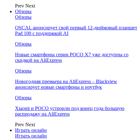
Prev
Next
Обзоры
Обзоры
OSCAL анонсирует свой первый 12-дюймовый планшет
Pad 100 с поддержкой AI
Обзоры
Новые смартфоны серии POCO X7 уже доступны со
скидкой на AliExpress
Обзоры
Новогодняя премьера на AliExpress – Blackview
анонсирует новые смартфоны и ноутбук
Обзоры
Xiaomi и POCO устроили под конец года большую
распродажу на AliExpress
Prev
Next
Играть онлайн
Играть онлайн