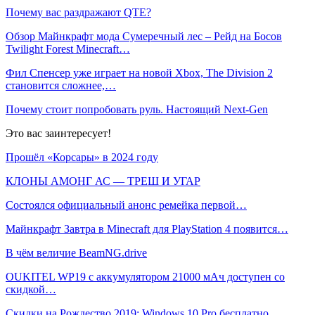
Почему вас раздражают QTE?
Обзор Майнкрафт мода Сумеречный лес – Рейд на Босов
Twilight Forest Minecraft…
Фил Спенсер уже играет на новой Xbox, The Division 2
становится сложнее,…
Почему стоит попробовать руль. Настоящий Next-Gen
Это вас заинтересует!
Прошёл «Корсары» в 2024 году
КЛОНЫ АМОНГ АС — ТРЕШ И УГАР
Состоялся официальный анонс ремейка первой…
Майнкрафт Завтра в Minecraft для PlayStation 4 появится…
В чём величие BeamNG.drive
OUKITEL WP19 с аккумулятором 21000 мАч доступен со
скидкой…
Скидки на Рождество 2019: Windows 10 Pro бесплатно,…