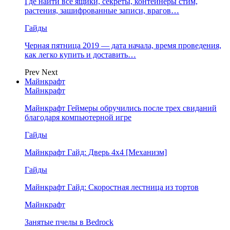
Где найти все ящики, секреты, контейнеры стим,
растения, зашифрованные записи, врагов…
Гайды
Черная пятница 2019 — дата начала, время проведения,
как легко купить и доставить…
Prev
Next
Майнкрафт
Майнкрафт
Майнкрафт Геймеры обручились после трех свиданий
благодаря компьютерной игре
Гайды
Майнкрафт Гайд: Дверь 4х4 [Механизм]
Гайды
Майнкрафт Гайд: Скоростная лестница из тортов
Майнкрафт
Занятые пчелы в Bedrock