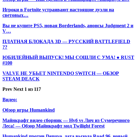
Игроки в Fortnite устраивают настоящие дуэли на
световых…
Вы не купите PS5, новая Borderlands, анонсы Judgment 2 и
V…
ПЛАТНАЯ БЛОКАДА 3D — РУССКИЙ BATTLEFIELD
??
ЮБИЛЕЙНЫЙ ВЫПУСК! МЫ СОШЛИ С УМА! ● RUST
#100
VALVE НЕ УБЬЕТ NINTENDO SWITCH — ОБЗОР
STEAM DEACK
Prev
Next
1 из 117
Видео:
Обзор игры Humankind
Майнкрафт видео сборник — Нуб vs Лич из Сумеречного
Леса! — Обзор Майнкрафт мод Twilight Forest
Humankind против Denuvo, дата выхода Road 96, новый