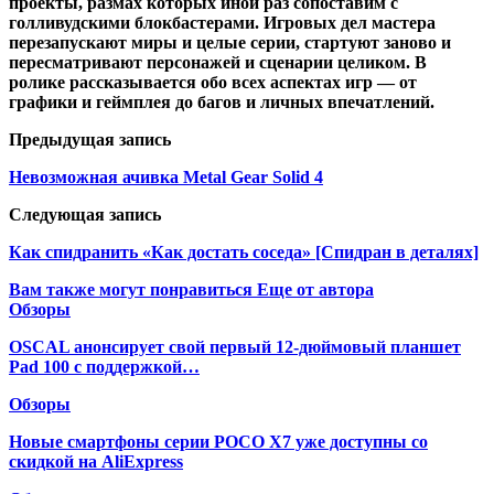
проекты, размах которых иной раз сопоставим с
голливудскими блокбастерами. Игровых дел мастера
перезапускают миры и целые серии, стартуют заново и
пересматривают персонажей и сценарии целиком. В
ролике рассказывается обо всех аспектах игр — от
графики и геймплея до багов и личных впечатлений.
Предыдущая запись
Невозможная ачивка Metal Gear Solid 4
Следующая запись
Как спидранить «Как достать соседа» [Спидран в деталях]
Вам также могут понравиться
Еще от автора
Обзоры
OSCAL анонсирует свой первый 12-дюймовый планшет
Pad 100 с поддержкой…
Обзоры
Новые смартфоны серии POCO X7 уже доступны со
скидкой на AliExpress