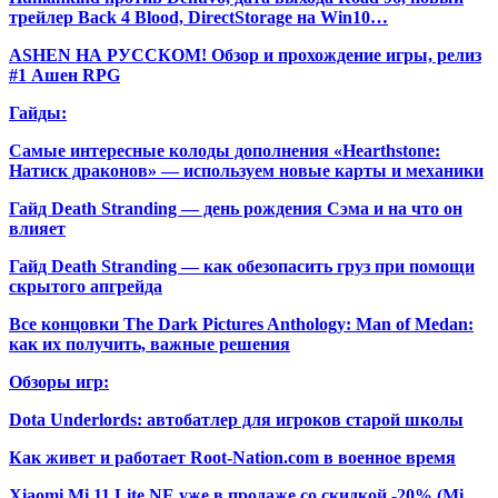
трейлер Back 4 Blood, DirectStorage на Win10…
ASHEN НА РУССКОМ! Обзор и прохождение игры, релиз
#1 Ашен RPG
Гайды:
Самые интересные колоды дополнения «Hearthstone:
Натиск драконов» — используем новые карты и механики
Гайд Death Stranding — день рождения Сэма и на что он
влияет
Гайд Death Stranding — как обезопасить груз при помощи
скрытого апгрейда
Все концовки The Dark Pictures Anthology: Man of Medan:
как их получить, важные решения
Обзоры игр:
Dota Underlords: автобатлер для игроков старой школы
Как живет и работает Root-Nation.com в военное время
Xiaomi Mi 11 Lite NE уже в продаже со скидкой -20% (Mi