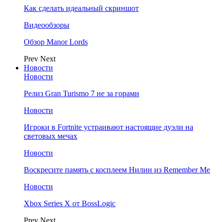
Как сделать идеальный скриншот
Видеообзоры
Обзор Manor Lords
Prev
Next
Новости
Новости
Релиз Gran Turismo 7 не за горами
Новости
Игроки в Fortnite устраивают настоящие дуэли на
световых мечах
Новости
Воскресите память с косплеем Нилин из Remember Me
Новости
Xbox Series X от BossLogic
Prev
Next