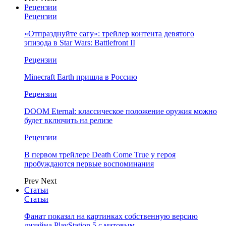
Рецензии
Рецензии
«Отпразднуйте сагу»: трейлер контента девятого
эпизода в Star Wars: Battlefront II
Рецензии
Minecraft Earth пришла в Россию
Рецензии
DOOM Eternal: классическое положение оружия можно
будет включить на релизе
Рецензии
В первом трейлере Death Come True у героя
пробуждаются первые воспоминания
Prev
Next
Статьи
Статьи
Фанат показал на картинках собственную версию
дизайна PlayStation 5 с матовым…