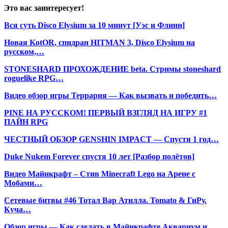
Это вас заинтересует!
Вся суть Disco Elysium за 10 минут [Уэс и Флинн]
Новая KotOR, спидран HITMAN 3, Disco Elysium на
русском,…
STONESHARD ПРОХОЖДЕНИЕ beta. Стримы stoneshard
roguelike RPG…
Видео обзор игры Террария — Как вызвать и победить…
PINE НА РУССКОМ! ПЕРВЫЙ ВЗГЛЯД НА ИГРУ #1
ПАЙН RPG
ЧЕСТНЫЙ ОБЗОР GENSHIN IMPACT — Спустя 1 год…
Duke Nukem Forever спустя 10 лет [Разбор полётов]
Видео Майнкрафт – Стив Minecraft Lego на Арене с
Мобами…
Сетевые битвы #46 Тотал Вар Атилла. Tomato & ГиРу.
Куча…
Обзор игры — Как сделать в Майнкрафте Аквариум и…