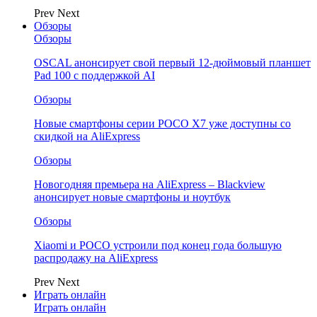
Prev
Next
Обзоры
Обзоры
OSCAL анонсирует свой первый 12-дюймовый планшет
Pad 100 с поддержкой AI
Обзоры
Новые смартфоны серии POCO X7 уже доступны со
скидкой на AliExpress
Обзоры
Новогодняя премьера на AliExpress – Blackview
анонсирует новые смартфоны и ноутбук
Обзоры
Xiaomi и POCO устроили под конец года большую
распродажу на AliExpress
Prev
Next
Играть онлайн
Играть онлайн