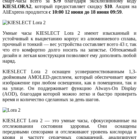
смарт-часы всего за
$79
благодаря эксклюзивному коду
KIESLORA2
, который предоставляет скидку
$10
. Акция на
AliExpress продлится
с 10:00 12 июня до 18 июня 09:59
.
Умные часы KIESLECT Lora 2 имеют изысканный и
устойчивый к выцветанию корпус из алюминиевого сплава,
прочный и тонкий — вес устройства составляет всего 43 г, так
что его комфортно долго носить на запястье. Обтекаемый
дизайн и легкая конструкция позволяют ему дополнять любой
наряд.
KIESLECT Lora 2 оснащен усовершенствованным 1,3-
дюймовым AMOLED-дисплеем, который обеспечивает яркое
изображение при любом освещении, как в помещении, так и
на улице. Он поддерживает функцию Always-On Display
(AOD), благодаря которой можно легко и быстро проверить
время и количество сделанных за день шагов.
KIESLECT Lora 2 — это умные часы, сфокусированные на
отслеживании состояния здоровья. Они оснащены
передовыми сенсорами и отслеживают уровень кислорода в
крови и частоту сердечных сокращений, анализируют