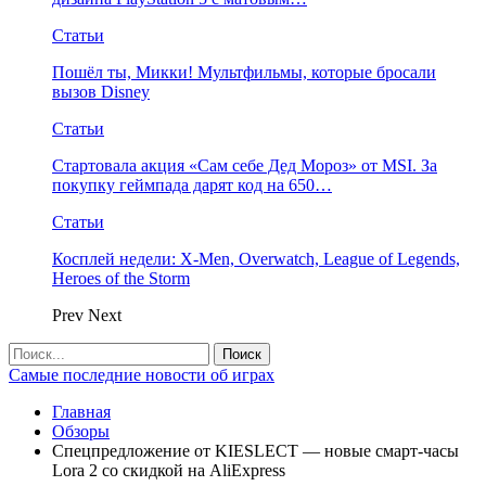
Статьи
Пошёл ты, Микки! Мультфильмы, которые бросали
вызов Disney
Статьи
Стартовала акция «Сам себе Дед Мороз» от MSI. За
покупку геймпада дарят код на 650…
Статьи
Косплей недели: X-Men, Overwatch, League of Legends,
Heroes of the Storm
Prev
Next
Самые последние новости об играх
Главная
Обзоры
Спецпредложение от KIESLECT — новые смарт-часы
Lora 2 со скидкой на AliExpress