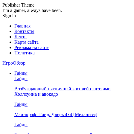
Publisher Theme
I’m a gamer, always have been.
Sign in
Главная
Контакты
Лента
Карта сайта
Реклама на сайте
Политика
ИгроОбзор
Гайды
Гайды
Возбуждающий пятничный косплей с нотками
Хэллоуина и авокадо
Гайды
Майнкрафт Гайд: Дверь 4х4 [Механизм]
Гайды