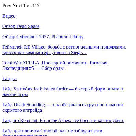
Prev
Next
1 из 117
Видео:
Обзор Dead Space
Обзор Cyberpunk 2077: Phantom Liberty
Геймплей RE Village, борьба с региональными привязками,
кроссовки-компьютеры, ивент в Siege…
Total War ATTILA. Последний римлянин. Римская
Экспедиция #5 — Сбор орды
Гайды:
Гайд Star Wars Jedi: Fallen Order — быстрый фарм опыта в
начале игры
Гайд Death Stranding — как обезопасить груз при помощи
скрытого апгрейда
Гайд по Remnant: From the Ashes: все боссы и как их убить
Гайд для новичка Crowfall: как не заблудиться в