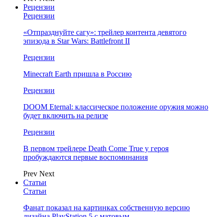
Рецензии
Рецензии
«Отпразднуйте сагу»: трейлер контента девятого
эпизода в Star Wars: Battlefront II
Рецензии
Minecraft Earth пришла в Россию
Рецензии
DOOM Eternal: классическое положение оружия можно
будет включить на релизе
Рецензии
В первом трейлере Death Come True у героя
пробуждаются первые воспоминания
Prev
Next
Статьи
Статьи
Фанат показал на картинках собственную версию
дизайна PlayStation 5 с матовым…