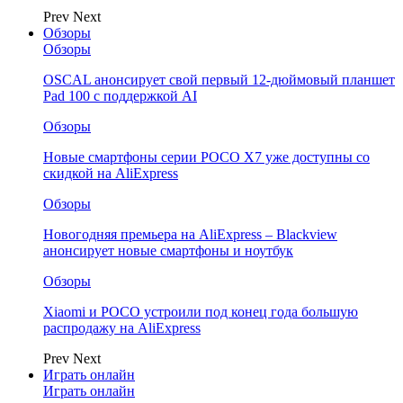
Prev
Next
Обзоры
Обзоры
OSCAL анонсирует свой первый 12-дюймовый планшет
Pad 100 с поддержкой AI
Обзоры
Новые смартфоны серии POCO X7 уже доступны со
скидкой на AliExpress
Обзоры
Новогодняя премьера на AliExpress – Blackview
анонсирует новые смартфоны и ноутбук
Обзоры
Xiaomi и POCO устроили под конец года большую
распродажу на AliExpress
Prev
Next
Играть онлайн
Играть онлайн