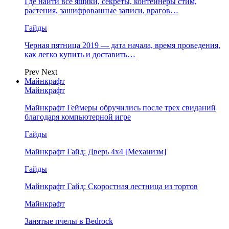
Где найти все ящики, секреты, контейнеры стим,
растения, зашифрованные записи, врагов…
Гайды
Черная пятница 2019 — дата начала, время проведения,
как легко купить и доставить…
Prev
Next
Майнкрафт
Майнкрафт
Майнкрафт Геймеры обручились после трех свиданий
благодаря компьютерной игре
Гайды
Майнкрафт Гайд: Дверь 4х4 [Механизм]
Гайды
Майнкрафт Гайд: Скоростная лестница из тортов
Майнкрафт
Занятые пчелы в Bedrock