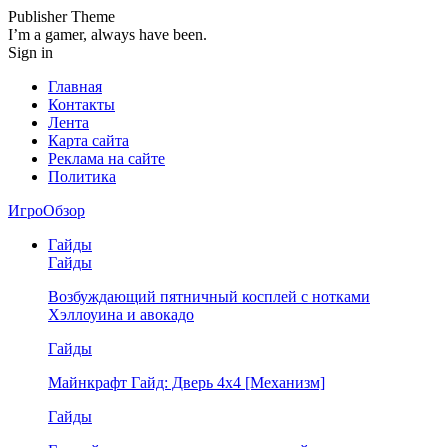
Publisher Theme
I’m a gamer, always have been.
Sign in
Главная
Контакты
Лента
Карта сайта
Реклама на сайте
Политика
ИгроОбзор
Гайды
Гайды
Возбуждающий пятничный косплей с нотками
Хэллоуина и авокадо
Гайды
Майнкрафт Гайд: Дверь 4х4 [Механизм]
Гайды