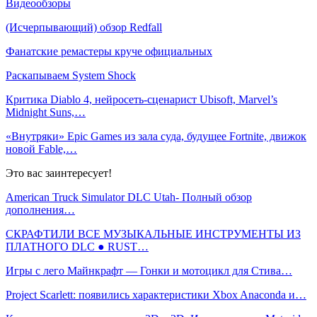
Видеообзоры
(Исчерпывающий) обзор Redfall
Фанатские ремастеры круче официальных
Раскапываем System Shock
Критика Diablo 4, нейросеть-сценарист Ubisoft, Marvel’s
Midnight Suns,…
«Внутряки» Epic Games из зала суда, будущее Fortnite, движок
новой Fable,…
Это вас заинтересует!
American Truck Simulator DLC Utah- Полный обзор
дополнения…
СКРАФТИЛИ ВСЕ МУЗЫКАЛЬНЫЕ ИНСТРУМЕНТЫ ИЗ
ПЛАТНОГО DLC ● RUST…
Игры с лего Майнкрафт — Гонки и мотоцикл для Стива…
Project Scarlett: появились характеристики Xbox Anaconda и…