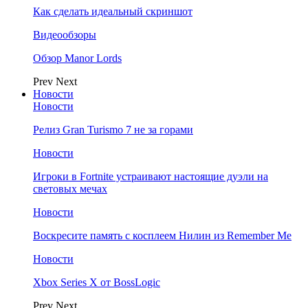
Как сделать идеальный скриншот
Видеообзоры
Обзор Manor Lords
Prev
Next
Новости
Новости
Релиз Gran Turismo 7 не за горами
Новости
Игроки в Fortnite устраивают настоящие дуэли на
световых мечах
Новости
Воскресите память с косплеем Нилин из Remember Me
Новости
Xbox Series X от BossLogic
Prev
Next