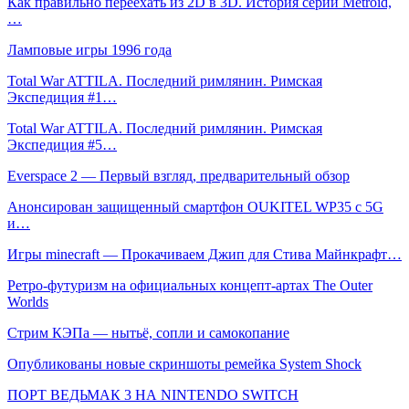
Как правильно переехать из 2D в 3D. История серии Metroid,
…
Ламповые игры 1996 года
Total War ATTILA. Последний римлянин. Римская
Экспедиция #1…
Total War ATTILA. Последний римлянин. Римская
Экспедиция #5…
Everspace 2 — Первый взгляд, предварительный обзор
Анонсирован защищенный смартфон OUKITEL WP35 с 5G
и…
Игры minecraft — Прокачиваем Джип для Стива Майнкрафт…
Ретро-футуризм на официальных концепт-артах The Outer
Worlds
Стрим КЭПа — нытьё, сопли и самокопание
Опубликованы новые скриншоты ремейка System Shock
ПОРТ ВЕДЬМАК 3 НА NINTENDO SWITCH