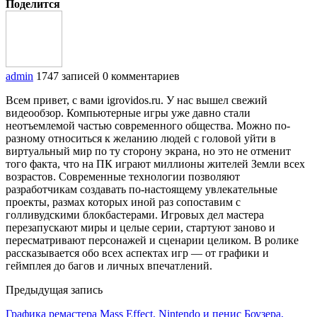
Поделится
admin
1747 записей
0 комментариев
Всем привет, с вами igrovidos.ru. У нас вышел свежий
видеообзор. Компьютерные игры уже давно стали
неотъемлемой частью современного общества. Можно по-
разному относиться к желанию людей с головой уйти в
виртуальный мир по ту сторону экрана, но это не отменит
того факта, что на ПК играют миллионы жителей Земли всех
возрастов. Современные технологии позволяют
разработчикам создавать по-настоящему увлекательные
проекты, размах которых иной раз сопоставим с
голливудскими блокбастерами. Игровых дел мастера
перезапускают миры и целые серии, стартуют заново и
пересматривают персонажей и сценарии целиком. В ролике
рассказывается обо всех аспектах игр — от графики и
геймплея до багов и личных впечатлений.
Предыдущая запись
Графика ремастера Mass Effect, Nintendo и пенис Боузера,