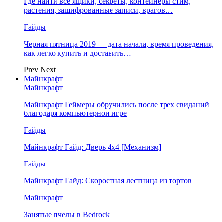
Где найти все ящики, секреты, контейнеры стим,
растения, зашифрованные записи, врагов…
Гайды
Черная пятница 2019 — дата начала, время проведения,
как легко купить и доставить…
Prev
Next
Майнкрафт
Майнкрафт
Майнкрафт Геймеры обручились после трех свиданий
благодаря компьютерной игре
Гайды
Майнкрафт Гайд: Дверь 4х4 [Механизм]
Гайды
Майнкрафт Гайд: Скоростная лестница из тортов
Майнкрафт
Занятые пчелы в Bedrock