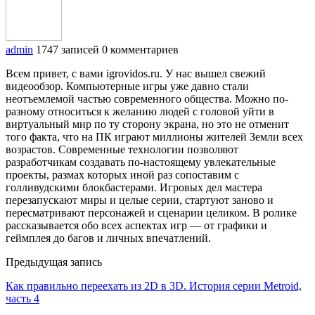
admin
1747 записей
0 комментариев
Всем привет, с вами igrovidos.ru. У нас вышел свежий
видеообзор. Компьютерные игры уже давно стали
неотъемлемой частью современного общества. Можно по-
разному относиться к желанию людей с головой уйти в
виртуальный мир по ту сторону экрана, но это не отменит
того факта, что на ПК играют миллионы жителей Земли всех
возрастов. Современные технологии позволяют
разработчикам создавать по-настоящему увлекательные
проекты, размах которых иной раз сопоставим с
голливудскими блокбастерами. Игровых дел мастера
перезапускают миры и целые серии, стартуют заново и
пересматривают персонажей и сценарии целиком. В ролике
рассказывается обо всех аспектах игр — от графики и
геймплея до багов и личных впечатлений.
Предыдущая запись
Как правильно переехать из 2D в 3D. История серии Metroid,
часть 4