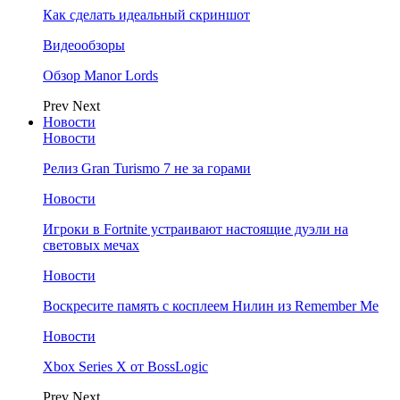
Как сделать идеальный скриншот
Видеообзоры
Обзор Manor Lords
Prev
Next
Новости
Новости
Релиз Gran Turismo 7 не за горами
Новости
Игроки в Fortnite устраивают настоящие дуэли на
световых мечах
Новости
Воскресите память с косплеем Нилин из Remember Me
Новости
Xbox Series X от BossLogic
Prev
Next