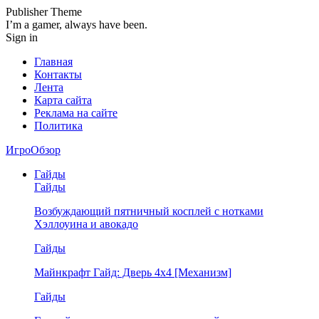
Publisher Theme
I’m a gamer, always have been.
Sign in
Главная
Контакты
Лента
Карта сайта
Реклама на сайте
Политика
ИгроОбзор
Гайды
Гайды
Возбуждающий пятничный косплей с нотками
Хэллоуина и авокадо
Гайды
Майнкрафт Гайд: Дверь 4х4 [Механизм]
Гайды