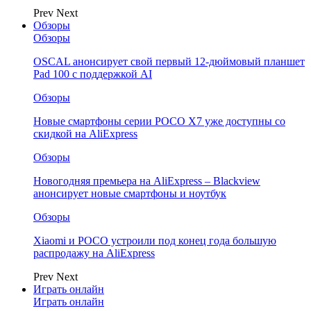
Prev
Next
Обзоры
Обзоры
OSCAL анонсирует свой первый 12-дюймовый планшет
Pad 100 с поддержкой AI
Обзоры
Новые смартфоны серии POCO X7 уже доступны со
скидкой на AliExpress
Обзоры
Новогодняя премьера на AliExpress – Blackview
анонсирует новые смартфоны и ноутбук
Обзоры
Xiaomi и POCO устроили под конец года большую
распродажу на AliExpress
Prev
Next
Играть онлайн
Играть онлайн