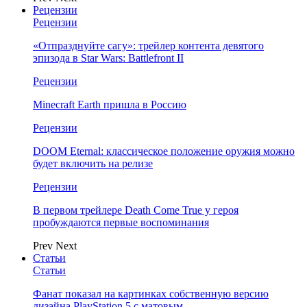
Рецензии
Рецензии
«Отпразднуйте сагу»: трейлер контента девятого
эпизода в Star Wars: Battlefront II
Рецензии
Minecraft Earth пришла в Россию
Рецензии
DOOM Eternal: классическое положение оружия можно
будет включить на релизе
Рецензии
В первом трейлере Death Come True у героя
пробуждаются первые воспоминания
Prev
Next
Статьи
Статьи
Фанат показал на картинках собственную версию
дизайна PlayStation 5 с матовым…