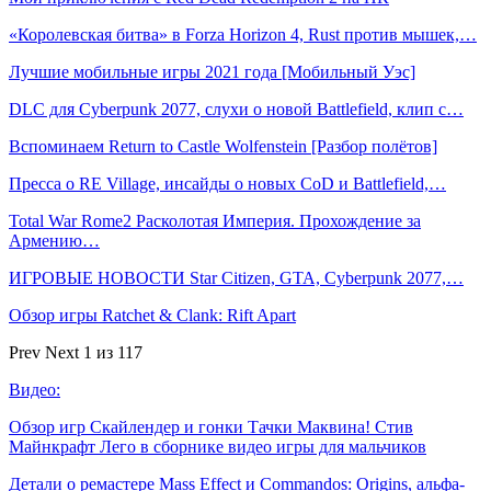
«Королевская битва» в Forza Horizon 4, Rust против мышек,…
Лучшие мобильные игры 2021 года [Мобильный Уэс]
DLC для Cyberpunk 2077, слухи о новой Battlefield, клип с…
Вспоминаем Return to Castle Wolfenstein [Разбор полётов]
Пресса о RE Village, инсайды о новых CoD и Battlefield,…
Total War Rome2 Расколотая Империя. Прохождение за
Армению…
ИГРОВЫЕ НОВОСТИ Star Citizen, GTA, Cyberpunk 2077,…
Обзор игры Ratchet & Clank: Rift Apart
Prev
Next
1 из 117
Видео:
Обзор игр Скайлендер и гонки Тачки Маквина! Стив
Майнкрафт Лего в сборнике видео игры для мальчиков
Детали о ремастере Mass Effect и Commandos: Origins, альфа-