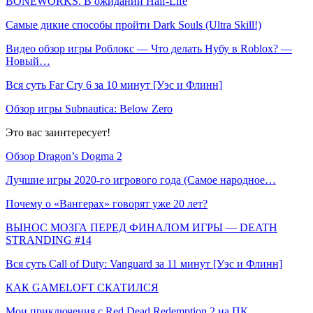
BONEWORKS. В ожидании Half-Life
Самые дикие способы пройти Dark Souls (Ultra Skill!)
Видео обзор игры Роблокс — Что делать Нубу в Roblox? —
Новый…
Вся суть Far Cry 6 за 10 минут [Уэс и Флинн]
Обзор игры Subnautica: Below Zero
Это вас заинтересует!
Обзор Dragon’s Dogma 2
Лучшие игры 2020-го игрового года (Самое народное…
Почему о «Вангерах» говорят уже 20 лет?
ВЫНОС МОЗГА ПЕРЕД ФИНАЛОМ ИГРЫ — DEATH
STRANDING #14
Вся суть Call of Duty: Vanguard за 11 минут [Уэс и Флинн]
КАК GAMELOFT СКАТИЛСЯ
Мои приключения с Red Dead Redemption 2 на ПК