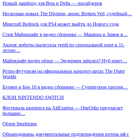
Новый дашборд для Beta и Delta — инсайдеров
Несколько новых The Division, анонс Broken Veil, судебный…
Minecraft Bedrock для PS4 может выйти до Нового года
Стив Майнкрафт в видео сборнике — Машина и Замок в…
Акция: роботы-пылесосы yeedi по специальной цене к 11-
летию…
Майнкрафт видео обзор — Эндермен заболел? Нуб ищет…
Ретро-футуризм на официальных концепт-артах The Outer
Worlds
Бэтмен и Бен 10 в видео сборнике — Супергерои против…
КЛОН NINTENDO SWITCH
Фестиваль шопинга на AliExpress — OneOdio предлагает
большие…
Обзор Steelrising
Обнародованы документальные подтверждения потерь рф с