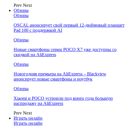
Prev
Next
Обзоры
Обзоры
OSCAL анонсирует свой первый 12-дюймовый планшет
Pad 100 с поддержкой AI
Обзоры
Новые смартфоны серии POCO X7 уже доступны со
скидкой на AliExpress
Обзоры
Новогодняя премьера на AliExpress – Blackview
анонсирует новые смартфоны и ноутбук
Обзоры
Xiaomi и POCO устроили под конец года большую
распродажу на AliExpress
Prev
Next
Играть онлайн
Играть онлайн