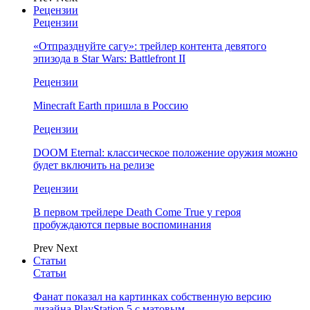
Рецензии
Рецензии
«Отпразднуйте сагу»: трейлер контента девятого
эпизода в Star Wars: Battlefront II
Рецензии
Minecraft Earth пришла в Россию
Рецензии
DOOM Eternal: классическое положение оружия можно
будет включить на релизе
Рецензии
В первом трейлере Death Come True у героя
пробуждаются первые воспоминания
Prev
Next
Статьи
Статьи
Фанат показал на картинках собственную версию
дизайна PlayStation 5 с матовым…