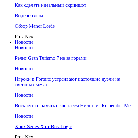
Как сделать идеальный скриншот
Видеообзоры
Обзор Manor Lords
Prev
Next
Новости
Новости
Релиз Gran Turismo 7 не за горами
Новости
Игроки в Fortnite устраивают настоящие дуэли на
световых мечах
Новости
Воскресите память с косплеем Нилин из Remember Me
Новости
Xbox Series X от BossLogic
Prev
Next