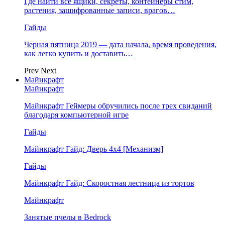
Где найти все ящики, секреты, контейнеры стим,
растения, зашифрованные записи, врагов…
Гайды
Черная пятница 2019 — дата начала, время проведения,
как легко купить и доставить…
Prev
Next
Майнкрафт
Майнкрафт
Майнкрафт Геймеры обручились после трех свиданий
благодаря компьютерной игре
Гайды
Майнкрафт Гайд: Дверь 4х4 [Механизм]
Гайды
Майнкрафт Гайд: Скоростная лестница из тортов
Майнкрафт
Занятые пчелы в Bedrock