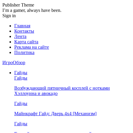
Publisher Theme
I’m a gamer, always have been.
Sign in
Главная
Контакты
Лента
Карта сайта
Реклама на сайте
Политика
ИгроОбзор
Гайды
Гайды
Возбуждающий пятничный косплей с нотками
Хэллоуина и авокадо
Гайды
Майнкрафт Гайд: Дверь 4х4 [Механизм]
Гайды