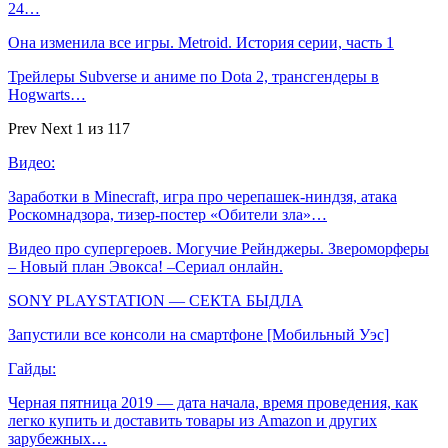
24…
Она изменила все игры. Metroid. История серии, часть 1
Трейлеры Subverse и аниме по Dota 2, трансгендеры в
Hogwarts…
Prev
Next
1 из 117
Видео:
Заработки в Minecraft, игра про черепашек-ниндзя, атака
Роскомнадзора, тизер-постер «Обители зла»…
Видео про супергероев. Могучие Рейнджеры. Звероморферы
– Новый план Эвокса! –Сериал онлайн.
SONY PLAYSTATION — СЕКТА БЫДЛА
Запустили все консоли на смартфоне [Мобильный Уэс]
Гайды:
Черная пятница 2019 — дата начала, время проведения, как
легко купить и доставить товары из Amazon и других
зарубежных…