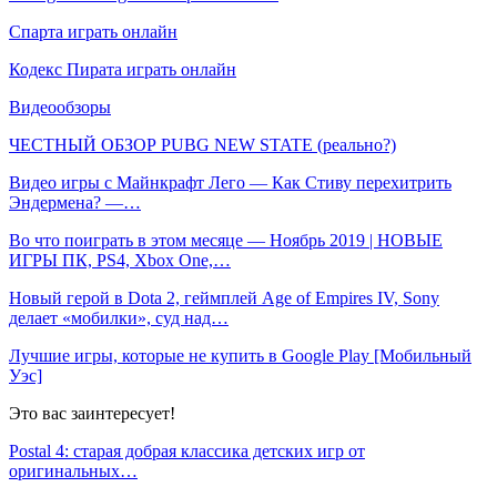
Спарта играть онлайн
Кодекс Пирата играть онлайн
Видеообзоры
ЧЕСТНЫЙ ОБЗОР PUBG NEW STATE (реально?)
Видео игры с Майнкрафт Лего — Как Стиву перехитрить
Эндермена? —…
Во что поиграть в этом месяце — Ноябрь 2019 | НОВЫЕ
ИГРЫ ПК, PS4, Xbox One,…
Новый герой в Dota 2, геймплей Age of Empires IV, Sony
делает «мобилки», суд над…
Лучшие игры, которые не купить в Google Play [Мобильный
Уэс]
Это вас заинтересует!
Postal 4: старая добрая классика детских игр от
оригинальных…