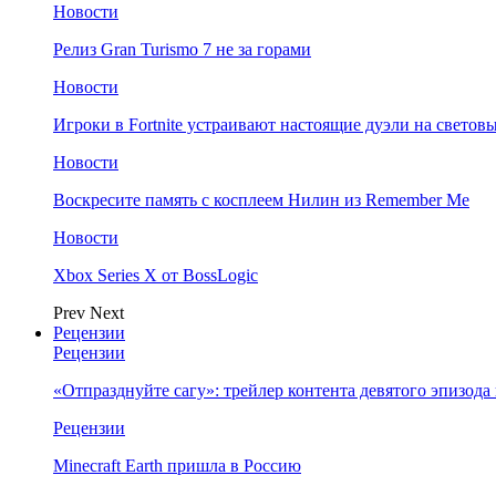
Новости
Релиз Gran Turismo 7 не за горами
Новости
Игроки в Fortnite устраивают настоящие дуэли на светов
Новости
Воскресите память с косплеем Нилин из Remember Me
Новости
Xbox Series X от BossLogic
Prev
Next
Рецензии
Рецензии
«Отпразднуйте сагу»: трейлер контента девятого эпизода в S
Рецензии
Minecraft Earth пришла в Россию