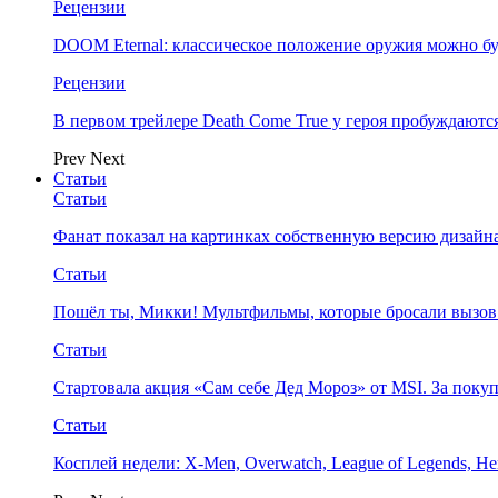
Рецензии
DOOM Eternal: классическое положение оружия можно бу
Рецензии
В первом трейлере Death Come True у героя пробуждают
Prev
Next
Статьи
Статьи
Фанат показал на картинках собственную версию дизайна
Статьи
Пошёл ты, Микки! Мультфильмы, которые бросали вызов
Статьи
Стартовала акция «Сам себе Дед Мороз» от MSI. За поку
Статьи
Косплей недели: X-Men, Overwatch, League of Legends, Her