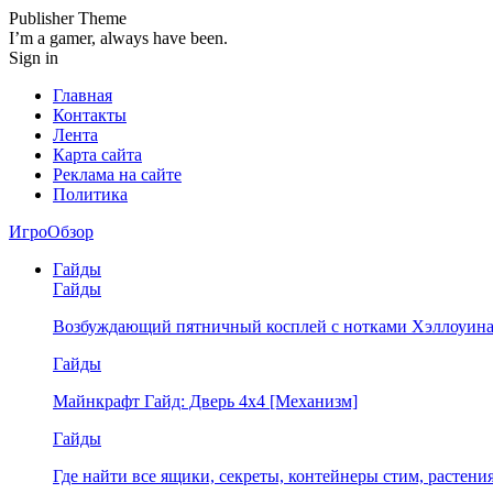
Publisher Theme
I’m a gamer, always have been.
Sign in
Главная
Контакты
Лента
Карта сайта
Реклама на сайте
Политика
ИгроОбзор
Гайды
Гайды
Возбуждающий пятничный косплей с нотками Хэллоуина
Гайды
Майнкрафт Гайд: Дверь 4х4 [Механизм]
Гайды
Где найти все ящики, секреты, контейнеры стим, растен