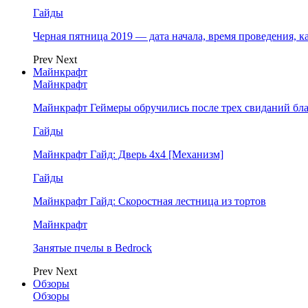
Гайды
Черная пятница 2019 — дата начала, время проведения, к
Prev
Next
Майнкрафт
Майнкрафт
Майнкрафт Геймеры обручились после трех свиданий бл
Гайды
Майнкрафт Гайд: Дверь 4х4 [Механизм]
Гайды
Майнкрафт Гайд: Скоростная лестница из тортов
Майнкрафт
Занятые пчелы в Bedrock
Prev
Next
Обзоры
Обзоры