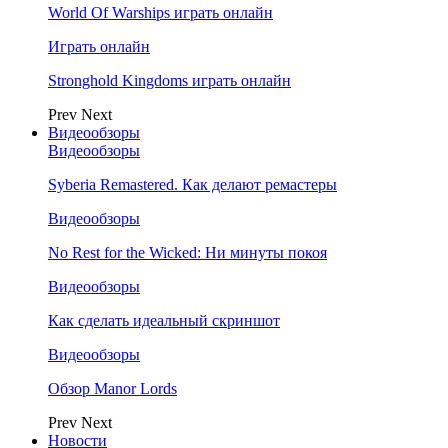
World Of Warships играть онлайн
Играть онлайн
Stronghold Kingdoms играть онлайн
Prev
Next
Видеообзоры
Видеообзоры
Syberia Remastered. Как делают ремастеры
Видеообзоры
No Rest for the Wicked: Ни минуты покоя
Видеообзоры
Как сделать идеальный скриншот
Видеообзоры
Обзор Manor Lords
Prev
Next
Новости