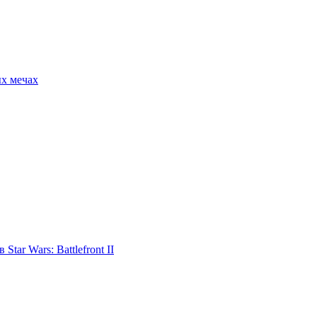
ых мечах
tar Wars: Battlefront II