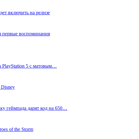
дет включить на релизе
ся первые воспоминания
 PlayStation 5 с матовым…
 Disney
пку геймпада дарят код на 650…
oes of the Storm