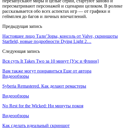
перезапускают миры и целые серии, стартуют заново и
пересматривают персонажей и сценарии целиком. В ролике
рассказывается обо всех аспектах игр — от графики и
геймплея до багов и личных впечатлений.
Предыдущая запись
Настоящее лицо Тали’Зоры, консоль от Valve, скриншоты
Starfield, новые подробности Dying Light 2…
Следующая запись
Вся суть It Takes Two за 10 минут [Уэс и Флинн]
Вам также могут понравиться
Еще от автора
Видеообзоры
Syberia Remastered. Как делают ремастеры
Видеообзоры
No Rest for the Wicked: Ни минуты покоя
Видеообзоры
Как сделать идеальный скриншот