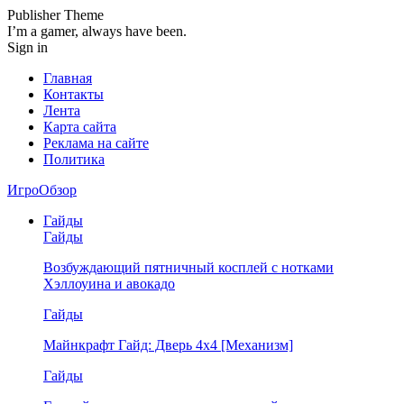
Publisher Theme
I’m a gamer, always have been.
Sign in
Главная
Контакты
Лента
Карта сайта
Реклама на сайте
Политика
ИгроОбзор
Гайды
Гайды
Возбуждающий пятничный косплей с нотками
Хэллоуина и авокадо
Гайды
Майнкрафт Гайд: Дверь 4х4 [Механизм]
Гайды