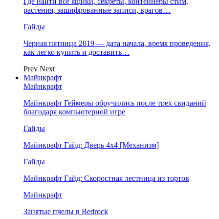
Где найти все ящики, секреты, контейнеры стим,
растения, зашифрованные записи, врагов…
Гайды
Черная пятница 2019 — дата начала, время проведения,
как легко купить и доставить…
Prev
Next
Майнкрафт
Майнкрафт
Майнкрафт Геймеры обручились после трех свиданий
благодаря компьютерной игре
Гайды
Майнкрафт Гайд: Дверь 4х4 [Механизм]
Гайды
Майнкрафт Гайд: Скоростная лестница из тортов
Майнкрафт
Занятые пчелы в Bedrock