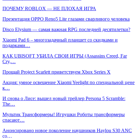
ПОЧЕМУ ROBLOX — НЕ ПЛОХАЯ ИГРА
Презентация OPPO Reno5 Lite глазами сварливого человека
Disco Elysium — самая важная RPG последней десятилетки?
Xiaomi Pad 6 – многозадачный планшет со скидками и
подарками…
КАК UBISOFT УБИЛА СВОИ ИГРЫ (Assassins Creed, Far
Cry,…
Прощай Project Scarlett приветствуем Xbox Series X
Акция: умное освещение Xiaomi Yeelight по специальной цене
к…
И снова о Лисе: вышел новый трейлер Persona 5 Scramble:
The…
Мультик Трансформеры! Игрушки Роботы трансформеры
спасают…
Анонсировано новое поколение наушников Haylou S30 ANC
со…