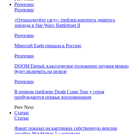
Рецензии
Рецензии
«Отпразднуйте сагу»: трейлер контента девятого
эпизода в Star Wars: Battlefront II
Рецензии
Minecraft Earth пришла в Россию
Рецензии
DOOM Eternal: классическое положение оружия можно
будет включить на релизе
Рецензии
В первом трейлере Death Come True у героя
пробуждаются первые воспоминания
Prev
Next
Статьи
Статьи
Фанат показал на картинках собственную версию
дизайна PlayStation 5 с матовым…