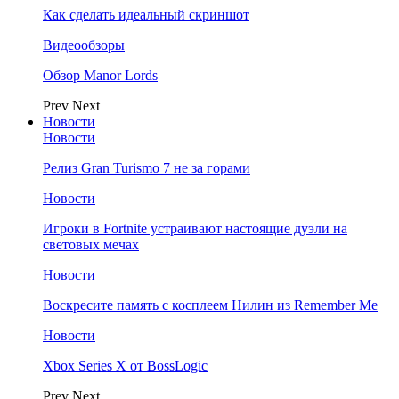
Как сделать идеальный скриншот
Видеообзоры
Обзор Manor Lords
Prev
Next
Новости
Новости
Релиз Gran Turismo 7 не за горами
Новости
Игроки в Fortnite устраивают настоящие дуэли на
световых мечах
Новости
Воскресите память с косплеем Нилин из Remember Me
Новости
Xbox Series X от BossLogic
Prev
Next