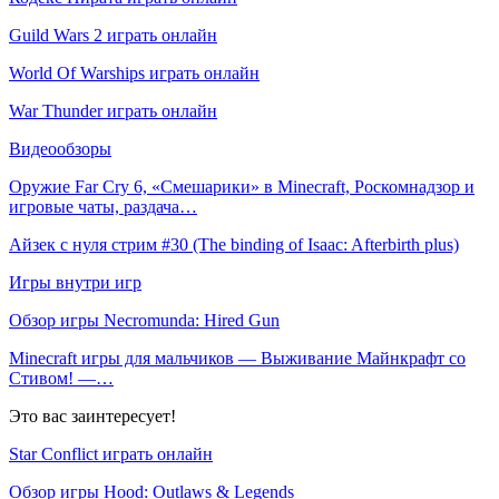
Guild Wars 2 играть онлайн
World Of Warships играть онлайн
War Thunder играть онлайн
Видеообзоры
Оружие Far Cry 6, «Смешарики» в Minecraft, Роскомнадзор и
игровые чаты, раздача…
Айзек с нуля стрим #30 (The binding of Isaac: Afterbirth plus)
Игры внутри игр
Обзор игры Necromunda: Hired Gun
Minecraft игры для мальчиков — Выживание Майнкрафт со
Стивом! —…
Это вас заинтересует!
Star Conflict играть онлайн
Обзор игры Hood: Outlaws & Legends