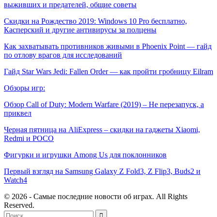
выживших и предателей, общие советы
Скидки на Рождество 2019: Windows 10 Pro бесплатно,
Касперский и другие антивирусы за полцены
Как захватывать противников живыми в Phoenix Point — гайд
по отлову врагов для исследований
Гайд Star Wars Jedi: Fallen Order — как пройти гробницу Eilram
Обзоры игр:
Обзор Call of Duty: Modern Warfare (2019) – Не перезапуск, а
приквел
Черная пятница на AliExpress – скидки на гаджеты Xiaomi,
Redmi и POCO
Фигурки и игрушки Among Us для поклонников
Первый взгляд на Samsung Galaxy Z Fold3, Z Flip3, Buds2 и
Watch4
© 2026 - Самые последние новости об играх. All Rights
Reserved.