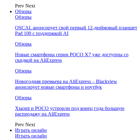
Prev
Next
Обзоры
Обзоры
OSCAL анонсирует свой первый 12-дюймовый планшет
Pad 100 с поддержкой AI
Обзоры
Новые смартфоны серии POCO X7 уже доступны со
скидкой на AliExpress
Обзоры
Новогодняя премьера на AliExpress – Blackview
анонсирует новые смартфоны и ноутбук
Обзоры
Xiaomi и POCO устроили под конец года большую
распродажу на AliExpress
Prev
Next
Играть онлайн
Играть онлайн