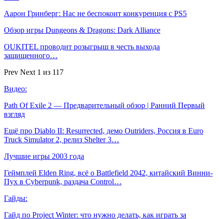
Аарон Гринберг: Нас не беспокоит конкуренция с PS5
Обзор игры Dungeons & Dragons: Dark Alliance
OUKITEL проводит розыгрыш в честь выхода
защищенного…
Prev
Next
1 из 117
Видео:
Path Of Exile 2 — Предварительный обзор | Ранний Первый
взгляд
Ещё про Diablo II: Resurrected, демо Outriders, Россия в Euro
Truck Simulator 2, релиз Shelter 3…
Лучшие игры 2003 года
Геймплей Elden Ring, всё о Battlefield 2042, китайский Винни-
Пух в Cyberpunk, раздача Control…
Гайды:
Гайд по Project Winter: что нужно делать, как играть за