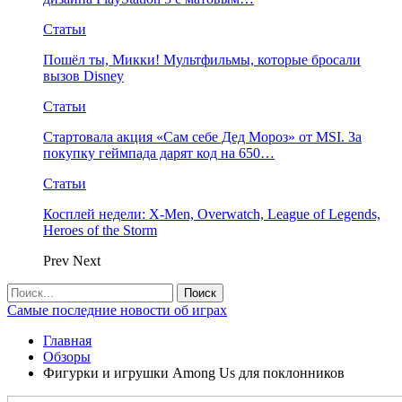
Статьи
Пошёл ты, Микки! Мультфильмы, которые бросали
вызов Disney
Статьи
Стартовала акция «Сам себе Дед Мороз» от MSI. За
покупку геймпада дарят код на 650…
Статьи
Косплей недели: X-Men, Overwatch, League of Legends,
Heroes of the Storm
Prev
Next
Самые последние новости об играх
Главная
Обзоры
Фигурки и игрушки Among Us для поклонников