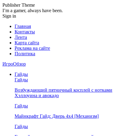
Publisher Theme
I’m a gamer, always have been.
Sign in
Главная
Контакты
Лента
Карта сайта
Реклама на сайте
Политика
ИгроОбзор
Гайды
Гайды
Возбуждающий пятничный косплей с нотками
Хэллоуина и авокадо
Гайды
Майнкрафт Гайд: Дверь 4х4 [Механизм]
Гайды