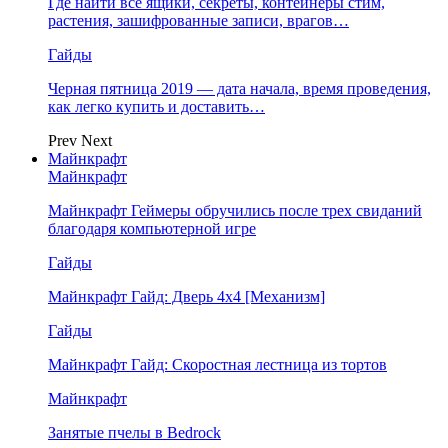
Где найти все ящики, секреты, контейнеры стим,
растения, зашифрованные записи, врагов…
Гайды
Черная пятница 2019 — дата начала, время проведения,
как легко купить и доставить…
Prev
Next
Майнкрафт
Майнкрафт
Майнкрафт Геймеры обручились после трех свиданий
благодаря компьютерной игре
Гайды
Майнкрафт Гайд: Дверь 4х4 [Механизм]
Гайды
Майнкрафт Гайд: Скоростная лестница из тортов
Майнкрафт
Занятые пчелы в Bedrock