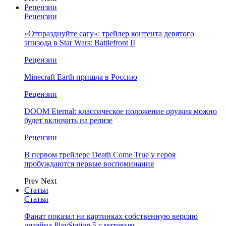
Рецензии
Рецензии
«Отпразднуйте сагу»: трейлер контента девятого
эпизода в Star Wars: Battlefront II
Рецензии
Minecraft Earth пришла в Россию
Рецензии
DOOM Eternal: классическое положение оружия можно
будет включить на релизе
Рецензии
В первом трейлере Death Come True у героя
пробуждаются первые воспоминания
Prev
Next
Статьи
Статьи
Фанат показал на картинках собственную версию
дизайна PlayStation 5 с матовым…