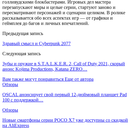
голливудскими блокбастерами. Игровых дел мастера
перезапускают миры и целые серии, стартуют заново и
пересматривают персонажей и сценарии целиком. В ролике
рассказывается обо всех аспектах игр — от графики и
геймплея до багов и личных впечатлений.
Предыдущая запись
Здравый смысл и Cyberpunk 2077
Следующая запись
Зубы и оружие в S.T.A.L.K.E.R. 2, Call of Duty 2021, скорый
анонс Kojima Productions, Katana ZERO…
Вам также могут понравиться
Еще от автора
Обзоры
OSCAL анонсирует свой первый 12-дюймовый планшет Pad
100 с поддержкой…
Обзоры
Новые смартфоны серии POCO X7 уже доступны со скидкой
на AliExpress