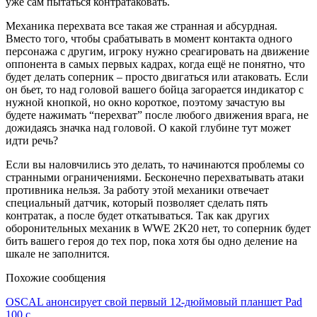
уже сам пытаться контратаковать.
Механика перехвата все такая же странная и абсурдная.
Вместо того, чтобы срабатывать в момент контакта одного
персонажа с другим, игроку нужно среагировать на движение
оппонента в самых первых кадрах, когда ещё не понятно, что
будет делать соперник – просто двигаться или атаковать. Если
он бьет, то над головой вашего бойца загорается индикатор с
нужной кнопкой, но окно короткое, поэтому зачастую вы
будете нажимать “перехват” после любого движения врага, не
дожидаясь значка над головой. О какой глубине тут может
идти речь?
Если вы наловчились это делать, то начинаются проблемы со
странными ограничениями. Бесконечно перехватывать атаки
противника нельзя. За работу этой механики отвечает
специальный датчик, который позволяет сделать пять
контратак, а после будет откатываться. Так как других
оборонительных механик в WWE 2K20 нет, то соперник будет
бить вашего героя до тех пор, пока хотя бы одно деление на
шкале не заполнится.
Похожие сообщения
OSCAL анонсирует свой первый 12-дюймовый планшет Pad
100 с…