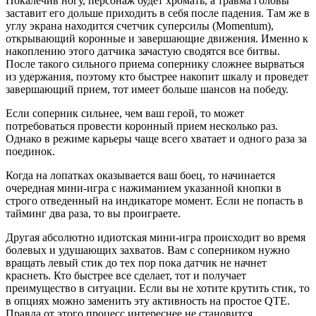
Покалечив ногу, персонаж будет хромать, а травма головы
заставит его дольше приходить в себя после падения. Там же в
углу экрана находится счетчик суперсилы (Momentum),
открывающий коронные и завершающие движения. Именно к
накоплению этого датчика зачастую сводятся все битвы.
После такого сильного приема сопернику сложнее вырваться
из удержания, поэтому кто быстрее накопит шкалу и проведет
завершающий прием, тот имеет больше шансов на победу.
Если соперник сильнее, чем ваш герой, то может
потребоваться провести коронный прием несколько раз.
Однако в режиме карьеры чаще всего хватает и одного раза за
поединок.
Когда на лопатках оказывается ваш боец, то начинается
очередная мини-игра с нажиманием указанной кнопки в
строго отведенный на индикаторе момент. Если не попасть в
тайминг два раза, то вы проиграете.
Другая абсолютно идиотская мини-игра происходит во время
болевых и удушающих захватов. Вам с соперником нужно
вращать левый стик до тех пор пока датчик не начнет
краснеть. Кто быстрее все сделает, тот и получает
преимущество в ситуации. Если вы не хотите крутить стик, то
в опциях можно заменить эту активность на простое QTE.
Правда от этого процесс интереснее не становится.