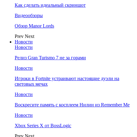
Как сделать идеальный скриншот
Видеообзоры
Обзор Manor Lords
Prev
Next
Новости
Новости
Релиз Gran Turismo 7 не за горами
Новости
Игроки в Fortnite устраивают настоящие дуэли на
световых мечах
Новости
Воскресите память с косплеем Нилин из Remember Me
Новости
Xbox Series X от BossLogic
Prev
Next