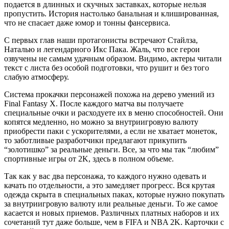
подается в длинных и скучных заставках, которые нельзя
пропустить. История настолько банальная и клишированная,
что не спасает даже юмор и тонны фансервиса.
С первых глав наши протагонисты встречают Стайлза,
Наталью и легендарного Икс Пака. Жаль, что все герои
озвучены не самым удачным образом. Видимо, актеры читали
текст с листа без особой подготовки, что рушит и без того
слабую атмосферу.
Система прокачки персонажей похожа на дерево умений из
Final Fantasy X. После каждого матча вы получаете
специальные очки и расходуете их в меню способностей. Они
копятся медленно, но можно за внутриигровую валюту
приобрести паки с ускорителями, а если не хватает монеток,
то заботливые разработчики предлагают прикупить
“золотишко” за реальные деньги. Все, за что мы так “любим”
спортивные игры от 2K, здесь в полном объеме.
Так как у вас два персонажа, то каждого нужно одевать и
качать по отдельности, а это замедляет прогресс. Вся крутая
одежда скрыта в специальных паках, которые нужно покупать
за внутриигровую валюту или реальные деньги. То же самое
касается и новых приемов. Различных платных наборов и их
сочетаний тут даже больше, чем в FIFA и NBA 2K. Карточки с