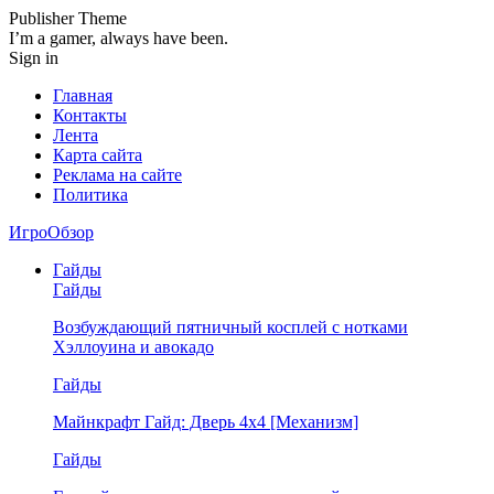
Publisher Theme
I’m a gamer, always have been.
Sign in
Главная
Контакты
Лента
Карта сайта
Реклама на сайте
Политика
ИгроОбзор
Гайды
Гайды
Возбуждающий пятничный косплей с нотками
Хэллоуина и авокадо
Гайды
Майнкрафт Гайд: Дверь 4х4 [Механизм]
Гайды