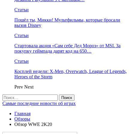
Статьи
Пошёл ты, Микки! Мультфильмы, которые бросали
вызов Disney
Статьи
Стартовала акция «Сам себе Дед Мороз» от MSI. За
покупку геймпада дарят код на 650…
Статьи
Косплей недели: X-Men, Overwatch, League of Legends,
Heroes of the Storm
Prev
Next
Самые последние новости об играх
Главная
Обзоры
Обзор WWE 2K20