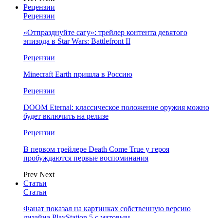
Рецензии
Рецензии
«Отпразднуйте сагу»: трейлер контента девятого
эпизода в Star Wars: Battlefront II
Рецензии
Minecraft Earth пришла в Россию
Рецензии
DOOM Eternal: классическое положение оружия можно
будет включить на релизе
Рецензии
В первом трейлере Death Come True у героя
пробуждаются первые воспоминания
Prev
Next
Статьи
Статьи
Фанат показал на картинках собственную версию
дизайна PlayStation 5 с матовым…