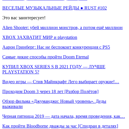
ВЕСЕЛЫЕ МУЗЫКАЛЬНЫЕ РЕЙДЫ ● RUST #102
Это вас заинтересует!
Alien Shooter: убей миллион монстров, а потом ещё миллион
XBOX ЗАХВАТИТ МИР и playstation
Аарон Гринберг: Нас не беспокоит конкуренция с PS5
Самые дикие способы пройти Doom Eternal
КУПИЛ XBOX SERIES S В 2021 ГОДУ — ЛУЧШЕ
PLAYSTATION 5?
Видео игры — Стив Майнкрафт Лего выбирает оружие!…
Проходим Doom 3 через 18 лет [Разбор Полётов]
Обзор фильма «Джуманджи: Новый уровень». Деды
выживали
Черная пятница 2019 — дата начала, время проведения, как…
Как пройти Bloodborne дважды за час [Спидран в деталях]