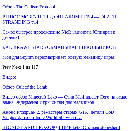
Обзор The Callisto Protocol
ВЫНОС МОЗГА ПЕРЕД ФИНАЛОМ ИГРЫ — DEATH
STRANDING #14
Самое быстрое прохождение NieR: Automata [Спидран в
деталях]
КАК BRAWL STARS ОБМАНЫВАЕТ ШКОЛЬНИКОВ
Мод для Skyrim пересматривает боевую механику игры
Prev
Next
1 из 117
Видео:
Обзор Cult of the Lamb
Видео обзор Minecraft Lego — Стив Майнкрафт Лего на осаде
замка Эндермена! Игры битвы для мальчиков
Анонс Frostpunk 2, ремастеры старых GTA, детали CoD:
Vanguard, итоги Indie World Showcase…
STONESHARD ПРОХОЖДЕНИЕ beta. Стримы stoneshard