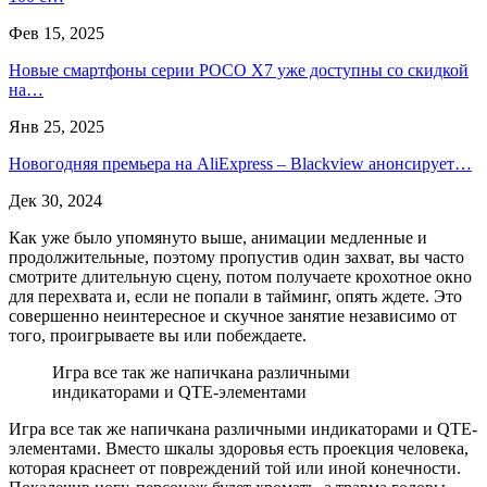
Фев 15, 2025
Новые смартфоны серии POCO X7 уже доступны со скидкой
на…
Янв 25, 2025
Новогодняя премьера на AliExpress – Blackview анонсирует…
Дек 30, 2024
Как уже было упомянуто выше, анимации медленные и
продолжительные, поэтому пропустив один захват, вы часто
смотрите длительную сцену, потом получаете крохотное окно
для перехвата и, если не попали в тайминг, опять ждете. Это
совершенно неинтересное и скучное занятие независимо от
того, проигрываете вы или побеждаете.
Игра все так же напичкана различными
индикаторами и QTE-элементами
Игра все так же напичкана различными индикаторами и QTE-
элементами. Вместо шкалы здоровья есть проекция человека,
которая краснеет от повреждений той или иной конечности.