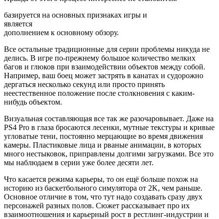
базируется на основных признаках игры и
является
дополнением к основному обзору.
Все остальные традиционные для серии проблемы никуда не
делись. В игре по-прежнему большое количество мелких
багов и глюков при взаимодействии объектов между собой.
Например, ваш боец может застрять в канатах и судорожно
дергаться несколько секунд или просто принять
неестественное положение после столкновения с каким-
нибудь объектом.
Визуальная составляющая все так же разочаровывает. Даже на
PS4 Pro в глаза бросаются лесенки, мутные текстуры и кривые
угловатые тени, постоянно мерцающие во время движения
камеры. Пластиковые лица и рваные анимации, в которых
много нестыковок, приправлены долгими загрузками. Все это
мы наблюдаем в серии уже более десяти лет.
Что касается режима карьеры, то он ещё больше похож на
историю из баскетбольного симулятора от 2K, чем раньше.
Основное отличие в том, что тут надо создавать сразу двух
персонажей разных полов. Сюжет рассказывает про их
взаимоотношения и карьерный рост в рестлинг-индустрии и