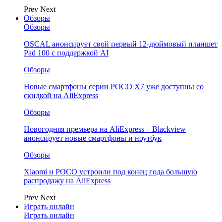
Prev
Next
Обзоры
Обзоры
OSCAL анонсирует свой первый 12-дюймовый планшет
Pad 100 с поддержкой AI
Обзоры
Новые смартфоны серии POCO X7 уже доступны со
скидкой на AliExpress
Обзоры
Новогодняя премьера на AliExpress – Blackview
анонсирует новые смартфоны и ноутбук
Обзоры
Xiaomi и POCO устроили под конец года большую
распродажу на AliExpress
Prev
Next
Играть онлайн
Играть онлайн