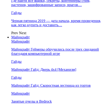
Где найти все ящики, секреты, контейнеры стим,
растения, зашифрованные записи, врагов…
Гайды
Черная пятница 2019 — дата начала, время проведения,
как легко купить и доставить…
Prev
Next
Майнкрафт
Майнкрафт
Майнкрафт Геймеры обручились после трех свиданий
благодаря компьютерной игре
Гайды
Майнкрафт Гайд: Дверь 4х4 [Механизм]
Гайды
Майнкрафт Гайд: Скоростная лестница из тортов
Майнкрафт
Занятые пчелы в Bedrock