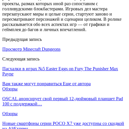
проекты, размах которых иной раз сопоставим с
голливудскими блокбастерами. Игровых дел мастера
перезапускают миры и целые серии, стартуют заново и
пересматривают персонажей и сценарии целиком. В ролике
рассказывается обо всех аспектах игр — от графики и
геймплея до багов и личных впечатлений.
Предыдущая запись
Просмотр Minecraft Dungeons
Следующая запись
Пасхалки в играх №5 Easter Eggs on Fury The Punisher Max
Payne
Вам также могут понравиться
Еще от автора
Обзоры
OSCAL анонсирует свой первый 12-дюймовый планшет Pad
100 с поддержкой…
Обзоры
Новые смартфоны серии POCO X7 уже доступны со скидкой
на AliExpress