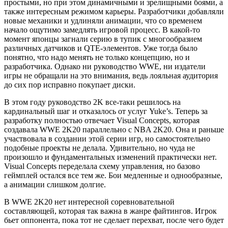
простыми, но при этом динамичными и зрелищными боями, а
также интересным режимом карьеры. Разработчики добавляли
новые механики и удлиняли анимации, что со временем
начало ощутимо замедлять игровой процесс. В какой-то
момент японцы загнали серию в тупик с многообразием
различных датчиков и QTE-элементов. Уже тогда было
понятно, что надо менять не только концепцию, но и
разработчика. Однако ни руководство WWE, ни издатели
игры не обращали на это внимания, ведь лояльная аудитория
до сих пор исправно покупает диски.
В этом году руководство 2K все-таки решилось на
кардинальный шаг и отказалось от услуг Yuke’s. Теперь за
разработку полностью отвечает Visual Concepts, которая
создавала WWE 2K20 параллельно с NBA 2K20. Она и раньше
участвовала в создании этой серии игр, но самостоятельно
подобные проекты не делала. Удивительно, но чуда не
произошло и фундаментальных изменений практически нет.
Visual Concepts переделала схему управления, но базово
геймплей остался все тем же. Бои медленные и однообразные,
а анимации слишком долгие.
В WWE 2K20 нет интересной соревновательной
составляющей, которая так важна в жанре файтингов. Игрок
бьет оппонента, пока тот не сделает перехват, после чего будет