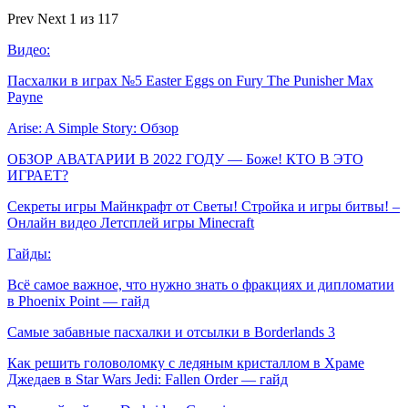
Prev
Next
1 из 117
Видео:
Пасхалки в играх №5 Easter Eggs on Fury The Punisher Max
Payne
Arise: A Simple Story: Обзор
ОБЗОР АВАТАРИИ В 2022 ГОДУ — Боже! КТО В ЭТО
ИГРАЕТ?
Секреты игры Майнкрафт от Светы! Стройка и игры битвы! –
Онлайн видео Летсплей игры Minecraft
Гайды:
Всё самое важное, что нужно знать о фракциях и дипломатии
в Phoenix Point — гайд
Самые забавные пасхалки и отсылки в Borderlands 3
Как решить головоломку с ледяным кристаллом в Храме
Джедаев в Star Wars Jedi: Fallen Order — гайд