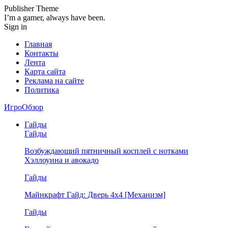
Publisher Theme
I’m a gamer, always have been.
Sign in
Главная
Контакты
Лента
Карта сайта
Реклама на сайте
Политика
ИгроОбзор
Гайды
Гайды
Возбуждающий пятничный косплей с нотками
Хэллоуина и авокадо
Гайды
Майнкрафт Гайд: Дверь 4х4 [Механизм]
Гайды