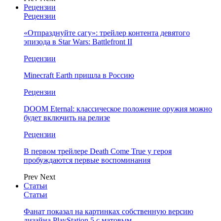
Рецензии
Рецензии
«Отпразднуйте сагу»: трейлер контента девятого
эпизода в Star Wars: Battlefront II
Рецензии
Minecraft Earth пришла в Россию
Рецензии
DOOM Eternal: классическое положение оружия можно
будет включить на релизе
Рецензии
В первом трейлере Death Come True у героя
пробуждаются первые воспоминания
Prev
Next
Статьи
Статьи
Фанат показал на картинках собственную версию
дизайна PlayStation 5 с матовым…