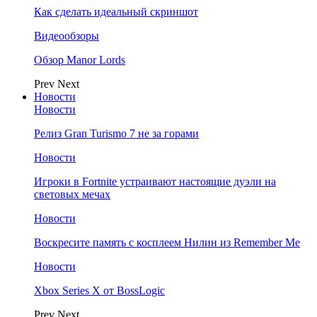
Как сделать идеальный скриншот
Видеообзоры
Обзор Manor Lords
Prev
Next
Новости
Новости
Релиз Gran Turismo 7 не за горами
Новости
Игроки в Fortnite устраивают настоящие дуэли на
световых мечах
Новости
Воскресите память с косплеем Нилин из Remember Me
Новости
Xbox Series X от BossLogic
Prev
Next