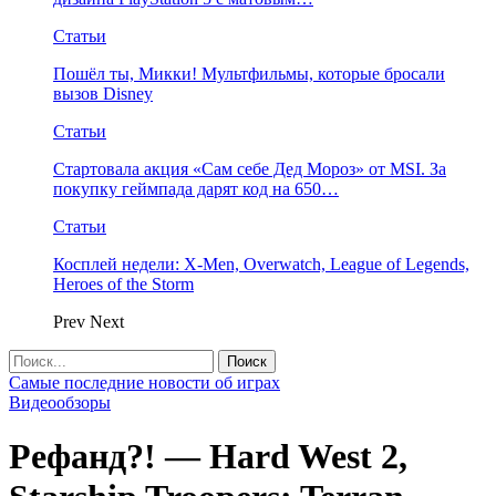
Статьи
Пошёл ты, Микки! Мультфильмы, которые бросали
вызов Disney
Статьи
Стартовала акция «Сам себе Дед Мороз» от MSI. За
покупку геймпада дарят код на 650…
Статьи
Косплей недели: X-Men, Overwatch, League of Legends,
Heroes of the Storm
Prev
Next
Самые последние новости об играх
Видеообзоры
Рефанд?! — Hard West 2,