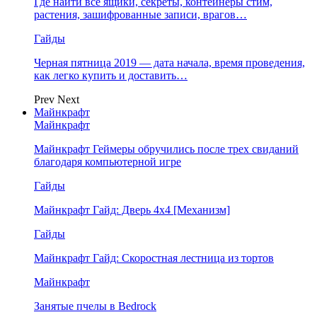
Где найти все ящики, секреты, контейнеры стим,
растения, зашифрованные записи, врагов…
Гайды
Черная пятница 2019 — дата начала, время проведения,
как легко купить и доставить…
Prev
Next
Майнкрафт
Майнкрафт
Майнкрафт Геймеры обручились после трех свиданий
благодаря компьютерной игре
Гайды
Майнкрафт Гайд: Дверь 4х4 [Механизм]
Гайды
Майнкрафт Гайд: Скоростная лестница из тортов
Майнкрафт
Занятые пчелы в Bedrock