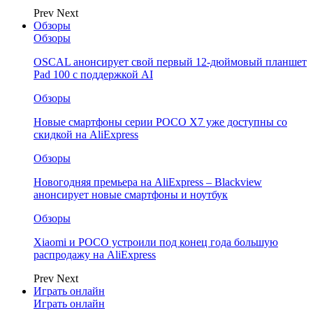
Prev
Next
Обзоры
Обзоры
OSCAL анонсирует свой первый 12-дюймовый планшет
Pad 100 с поддержкой AI
Обзоры
Новые смартфоны серии POCO X7 уже доступны со
скидкой на AliExpress
Обзоры
Новогодняя премьера на AliExpress – Blackview
анонсирует новые смартфоны и ноутбук
Обзоры
Xiaomi и POCO устроили под конец года большую
распродажу на AliExpress
Prev
Next
Играть онлайн
Играть онлайн