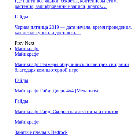
Где найти все ящики, секреты, контейнеры стим,
растения, зашифрованные записи, врагов…
Гайды
Черная пятница 2019 — дата начала, время проведения,
как легко купить и доставить…
Prev
Next
Майнкрафт
Майнкрафт
Майнкрафт Геймеры обручились после трех свиданий
благодаря компьютерной игре
Гайды
Майнкрафт Гайд: Дверь 4х4 [Механизм]
Гайды
Майнкрафт Гайд: Скоростная лестница из тортов
Майнкрафт
Занятые пчелы в Bedrock