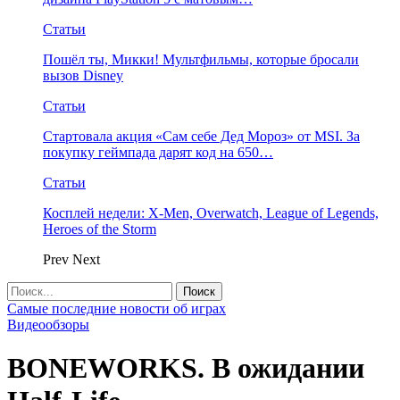
Статьи
Пошёл ты, Микки! Мультфильмы, которые бросали
вызов Disney
Статьи
Стартовала акция «Сам себе Дед Мороз» от MSI. За
покупку геймпада дарят код на 650…
Статьи
Косплей недели: X-Men, Overwatch, League of Legends,
Heroes of the Storm
Prev
Next
Самые последние новости об играх
Видеообзоры
BONEWORKS. В ожидании