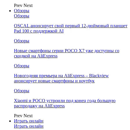
Prev
Next
Обзоры
Обзоры
OSCAL анонсирует свой первый 12-дюймовый планшет
Pad 100 с поддержкой AI
Обзоры
Новые смартфоны серии POCO X7 уже доступны со
скидкой на AliExpress
Обзоры
Новогодняя премьера на AliExpress – Blackview
анонсирует новые смартфоны и ноутбук
Обзоры
Xiaomi и POCO устроили под конец года большую
распродажу на AliExpress
Prev
Next
Играть онлайн
Играть онлайн