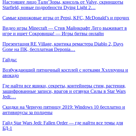
Настоящее лицо Тали’Зоры, консоль от Valve, скриншоты
Starfield, новые подробности Dying Light 2…
Самые кринжовые игры от Pepsi, KFC, McDonald’s и прочих
Видео игры Minecraft — Стив Майнкрафт Лего выживает в
игре и ищет Сокровища! — Игры битвы онлайн
Презентация RE Village, критика ремастера Diablo 2, Days
Gone на ПК, бесплатная Deponia…
Гайды:
Возбуждающий пятничный косплей с нотками Хэллоуина и
авокадо
Где найти все ящики, секреты, контейнеры стим, растения,
зашифрованные записи, врагов и отзвуки Силы в Star Wars
Jedi:…
Скидки на Черную пятницу 2019: Windows 10 бесплатно и
антивирусы за полцены
Гайд Star Wars Jedi: Fallen Order — где найти все темы для
БД-1