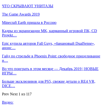
ЧТО СКРЫВАЮТ УНИТАЗЫ
The Game Awards 2019
Minecraft Earth пришла в Россию
Кадры из экранизации MK, карманный игровой ПК, CD
Projekt…
Epic купила авторов Fall Guys, «банановый DualSense»,
анонс…
Гайд по стрельбе в Phoenix Point: свободное прицеливание
и…
Во что поиграть в этом месяце — Декабрь 2019 | НОВЫЕ
ИГРЫ…
Больше эксклюзивов для PS5, свежие детали о RE4 VR,
DICE…
Prev
Next
1 из 117
Видео: