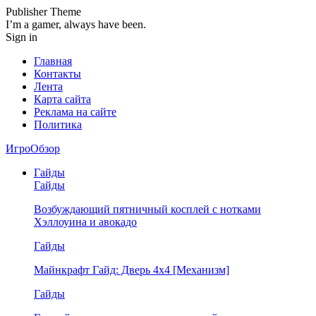
Publisher Theme
I’m a gamer, always have been.
Sign in
Главная
Контакты
Лента
Карта сайта
Реклама на сайте
Политика
ИгроОбзор
Гайды
Гайды
Возбуждающий пятничный косплей с нотками
Хэллоуина и авокадо
Гайды
Майнкрафт Гайд: Дверь 4х4 [Механизм]
Гайды