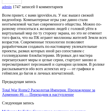
admin
1747 записей
0 комментариев
Всем привет, с вами igrovidos.ru. У нас вышел свежий
видеообзор. Компьютерные игры уже давно стали
неотъемлемой частью современного общества. Можно по-
разному относиться к желанию людей с головой уйти в
виртуальный мир по ту сторону экрана, но это не отменит
того факта, что на ПК играют миллионы жителей Земли всех
возрастов. Современные технологии позволяют
разработчикам создавать по-настоящему увлекательные
проекты, размах которых иной раз сопоставим с
голливудскими блокбастерами. Игровых дел мастера
перезапускают миры и целые серии, стартуют заново и
пересматривают персонажей и сценарии целиком. В ролике
рассказывается обо всех аспектах игр — от графики и
геймплея до багов и личных впечатлений.
Предыдущая запись
Total War Rome2 Расколотая Империя. Прохождение за
Армению #6 — Переходим в наступление
Следующая запись