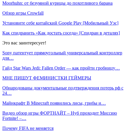
Moorhuhn: от безумной курицы до похотливого барана
Обзор игры Crowfall
Установите себе китайский Google Play [Мобильный Уэс]
Как спидранить «Как достать соседа» [Спидран в деталях]
Это вас заинтересует!
Sony патентует прямоугольный универсальный контроллер
для…
Гайд Star Wars Jedi: Fallen Order — как пройти гробницу…
МНЕ ПИШУТ ФЕМИНИСТКИ ГЕЙМЕРЫ
Обнародованы документальные подтверждения потерь рф с
24…
Майнкрафт В Minecraft появились лисы, грибы и…
Видео обзор игры ФОРТНАЙТ – Нуб проходит Миссию
Fortnite! –…
Почему FIFA не меняется