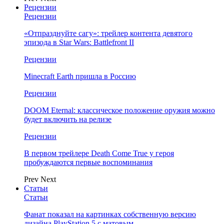
Рецензии
Рецензии
«Отпразднуйте сагу»: трейлер контента девятого
эпизода в Star Wars: Battlefront II
Рецензии
Minecraft Earth пришла в Россию
Рецензии
DOOM Eternal: классическое положение оружия можно
будет включить на релизе
Рецензии
В первом трейлере Death Come True у героя
пробуждаются первые воспоминания
Prev
Next
Статьи
Статьи
Фанат показал на картинках собственную версию
дизайна PlayStation 5 с матовым…