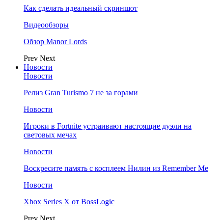
Как сделать идеальный скриншот
Видеообзоры
Обзор Manor Lords
Prev
Next
Новости
Новости
Релиз Gran Turismo 7 не за горами
Новости
Игроки в Fortnite устраивают настоящие дуэли на
световых мечах
Новости
Воскресите память с косплеем Нилин из Remember Me
Новости
Xbox Series X от BossLogic
Prev
Next