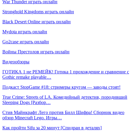
War Thunder играть онлайн
Stronghold Kingdoms играть онлайн
Black Desert Online играть онлайн
Mydota играть онлайн
Go2case играть онлайн
Войны Престолов играть онлайн
Видеообзоры
ГОТИКА 1 не РЕМЕЙК! Готика 1 прохождение и сравнение с
Gothic remake playable…
Подкаст StopGame #18: стримеры кругом — заводы стоят!
True Crime: Streets of LA. Комедийный детектив, породивший
Sleeping Dogs [Разбор…
Стив Майнкрафт Лего против Билл Шифра! Сборник видео
обзор Minecraft Lego. Игры…
Как пройти Sifu за 20 минут [Спидран в деталях]