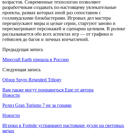
возрастов. Современные технологии позволяют
разработчикам создавать по-настоящему увлекательные
проекты, размах которых иной раз сопоставим с
голливудскими блокбастерами. Игровых дел мастера
перезапускают миры и целые серии, стартуют заново и
пересматривают персонажей и сценарии целиком. В ролике
рассказывается обо всех аспектах игр — от графики и
геймплея до багов и личных впечатлений.
Предыдущая запись
Minecraft Earth пришла в Россию
Следующая запись
Обзор Spyro Reignited Trilogy
Вам также могут понравиться
Еще от автора
Новости
Релиз Gran Turismo 7 не за горами
Новости
Игроки в Fortnite устраивают настоящие дуэли на световых
мечах