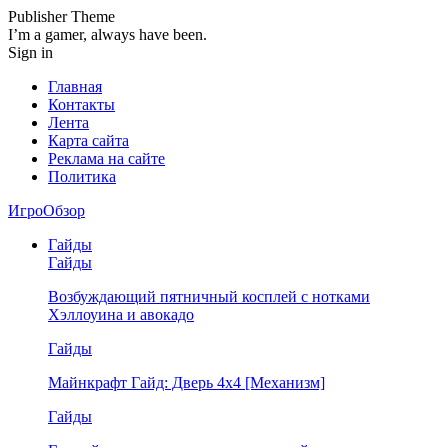
Publisher Theme
I’m a gamer, always have been.
Sign in
Главная
Контакты
Лента
Карта сайта
Реклама на сайте
Политика
ИгроОбзор
Гайды
Гайды
Возбуждающий пятничный косплей с нотками
Хэллоуина и авокадо
Гайды
Майнкрафт Гайд: Дверь 4х4 [Механизм]
Гайды