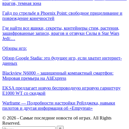
врагов, темная зона
Гайд по стрельбе в Phoenix Point: свободное прицеливание и
повреждение конечностей
Где найти все ящики, секреты, контейнеры стим, растения,
зашифрованные записи, врагов и отзвуки Силы в Star Wars
Jedi:…
Обзоры игр:
Обзор Google Stadia: это будущее игр, если хватит интернет-
данных
Blackview N6000 – защищенный компактный смартфон:
Мировая премьера на AliExpress
EKSA предлагает новую беспроводную игровую гарнитуру
E1000 WT со скидкой
Warframe — Подробности настройки Рейлджека, навыки
пилотов и другая информация об «Empyrean»
© 2026 - Самые последние новости об играх. All Rights
Reserved.