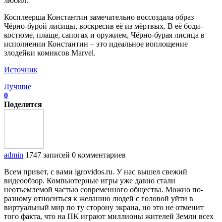
любил.
Косплеерша Константин замечательно воссоздала образ
Чёрно-бурой лисицы, воскресив её из мёртвых. В её боди-
костюме, плаще, сапогах и оружием, Чёрно-бурая лисица в
исполнении Константин – это идеальное воплощение
злодейки комиксов Marvel.
Источник
Лучшие
0
Поделится
admin
1747 записей
0 комментариев
Всем привет, с вами igrovidos.ru. У нас вышел свежий
видеообзор. Компьютерные игры уже давно стали
неотъемлемой частью современного общества. Можно по-
разному относиться к желанию людей с головой уйти в
виртуальный мир по ту сторону экрана, но это не отменит
того факта, что на ПК играют миллионы жителей Земли всех