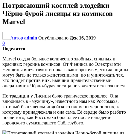
Потрясающий косплей злодейки
Чёрно-бурой лисицы из комиксов
Marvel
Автор
admin
Опубликовано
Дек 16, 2019
0
Поделится
Marvel создал большое количество злобных, сильных и
красивых героинь комиксов. От Феникса до Электры эти
женщины впечатляют и показывают зрителям, что женщины
могут быть не только женственными, но и уничтожать тех,
кто пойдёт против них. Бывший правительственный
оперативник Чёрно-бурая лисица не является исключением.
По традиции у Лисицы было трагическое прошлое. Она
влюбилась в «мужчину», известного нам как Россомаха,
который был членом индейского племени черноногих, к
которому принадлежала и она сама. Её сердце было разбито
после того, как Россомаха бросил её после нападения
городского сумасшедшего Саблезубого.