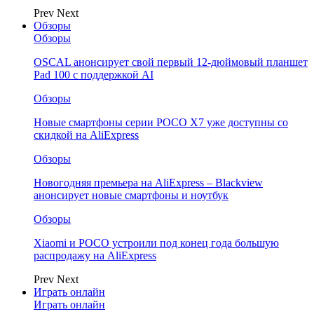
Prev
Next
Обзоры
Обзоры
OSCAL анонсирует свой первый 12-дюймовый планшет
Pad 100 с поддержкой AI
Обзоры
Новые смартфоны серии POCO X7 уже доступны со
скидкой на AliExpress
Обзоры
Новогодняя премьера на AliExpress – Blackview
анонсирует новые смартфоны и ноутбук
Обзоры
Xiaomi и POCO устроили под конец года большую
распродажу на AliExpress
Prev
Next
Играть онлайн
Играть онлайн