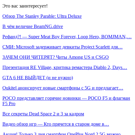
Это вас заинтересует!
Обзор The Stanley Parable: Ultra Deluxe
В чём величие BeamNG.drive
Рефанд?! — Super Meat Boy Forever, Loop Hero, BOMJMAN,…
СМИ: Microsoft задерживает девкиты Project Scarlett для…
ЗАЧЕМ ОНИ ЧИТЕРЯТ? Читы Among US и CSGO
Презентация RE Village, критика ремастера Diablo 2, Days…
GTA 6 НЕ ВЫЙДЕТ (и не нужно)
Oukitel анонсирует новые смартфоны с 5G и предлагает…
POCO представляет горячие новинки — POCO F5 и флагман
F5 Pro
Все секреты Dead Space 2 и 3 за кадром
Видео обзор игр — Кто прячется в старом доме в…
Акция! Только 3 дня смартфон OnePlus Nord 2 5G можно