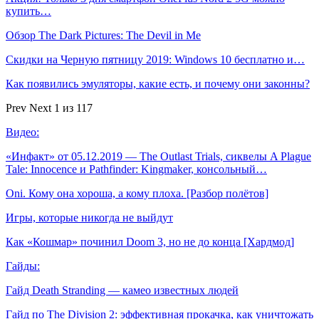
купить…
Обзор The Dark Pictures: The Devil in Me
Скидки на Черную пятницу 2019: Windows 10 бесплатно и…
Как появились эмуляторы, какие есть, и почему они законны?
Prev
Next
1 из 117
Видео:
«Инфакт» от 05.12.2019 — The Outlast Trials, сиквелы A Plague
Tale: Innocence и Pathfinder: Kingmaker, консольный…
Oni. Кому она хороша, а кому плоха. [Разбор полётов]
Игры, которые никогда не выйдут
Как «Кошмар» починил Doom 3, но не до конца [Хардмод]
Гайды:
Гайд Death Stranding — камео известных людей
Гайд по The Division 2: эффективная прокачка, как уничтожать