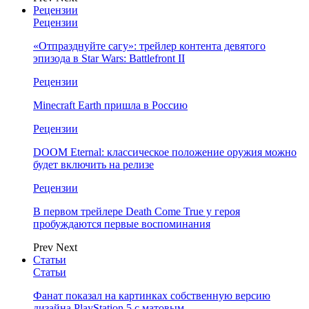
Рецензии
Рецензии
«Отпразднуйте сагу»: трейлер контента девятого
эпизода в Star Wars: Battlefront II
Рецензии
Minecraft Earth пришла в Россию
Рецензии
DOOM Eternal: классическое положение оружия можно
будет включить на релизе
Рецензии
В первом трейлере Death Come True у героя
пробуждаются первые воспоминания
Prev
Next
Статьи
Статьи
Фанат показал на картинках собственную версию
дизайна PlayStation 5 с матовым…