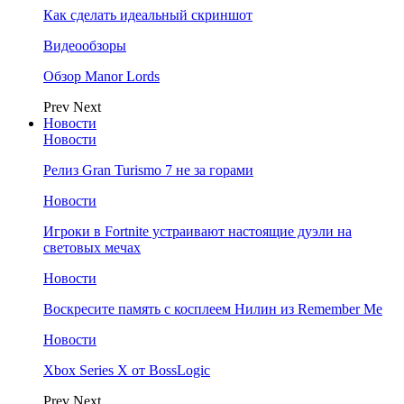
Как сделать идеальный скриншот
Видеообзоры
Обзор Manor Lords
Prev
Next
Новости
Новости
Релиз Gran Turismo 7 не за горами
Новости
Игроки в Fortnite устраивают настоящие дуэли на
световых мечах
Новости
Воскресите память с косплеем Нилин из Remember Me
Новости
Xbox Series X от BossLogic
Prev
Next