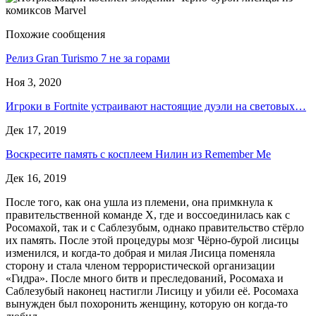
Похожие сообщения
Релиз Gran Turismo 7 не за горами
Ноя 3, 2020
Игроки в Fortnite устраивают настоящие дуэли на световых…
Дек 17, 2019
Воскресите память с косплеем Нилин из Remember Me
Дек 16, 2019
После того, как она ушла из племени, она примкнула к
правительственной команде X, где и воссоединилась как с
Росомахой, так и с Саблезубым, однако правительство стёрло
их память. После этой процедуры мозг Чёрно-бурой лисицы
изменился, и когда-то добрая и милая Лисица поменяла
сторону и стала членом террористической организации
«Гидра». После много битв и преследований, Росомаха и
Саблезубый наконец настигли Лисицу и убили её. Росомаха
вынужден был похоронить женщину, которую он когда-то