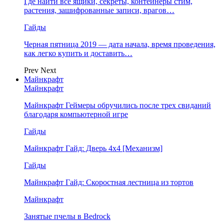
Где найти все ящики, секреты, контейнеры стим,
растения, зашифрованные записи, врагов…
Гайды
Черная пятница 2019 — дата начала, время проведения,
как легко купить и доставить…
Prev
Next
Майнкрафт
Майнкрафт
Майнкрафт Геймеры обручились после трех свиданий
благодаря компьютерной игре
Гайды
Майнкрафт Гайд: Дверь 4х4 [Механизм]
Гайды
Майнкрафт Гайд: Скоростная лестница из тортов
Майнкрафт
Занятые пчелы в Bedrock