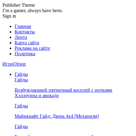
Publisher Theme
I’m a gamer, always have been.
Sign in
Главная
Контакты
Лента
Карта сайта
Реклама на сайте
Политика
ИгроОбзор
Гайды
Гайды
Возбуждающий пятничный косплей с нотками
Хэллоуина и авокадо
Гайды
Майнкрафт Гайд: Дверь 4х4 [Механизм]
Гайды