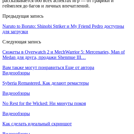
рассказывается обо всех аспектах игр — от графики и
геймплея до багов и личных впечатлений.
Предыдущая запись
Naruto to Boruto: Shinobi Striker и My Friend Pedro доступны
для загрузки
Следующая запись
Сюжеты в Overwatch 2 и MechWarrior 5: Mercenaries, Man of
Medan для друга, продажи Shenmue III…
Вам также могут понравиться
Еще от автора
Видеообзоры
Syberia Remastered. Как делают ремастеры
Видеообзоры
No Rest for the Wicked: Ни минуты покоя
Видеообзоры
Как сделать идеальный скриншот
Видеообзоры