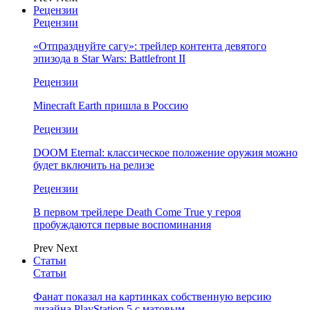
Рецензии
Рецензии
«Отпразднуйте сагу»: трейлер контента девятого
эпизода в Star Wars: Battlefront II
Рецензии
Minecraft Earth пришла в Россию
Рецензии
DOOM Eternal: классическое положение оружия можно
будет включить на релизе
Рецензии
В первом трейлере Death Come True у героя
пробуждаются первые воспоминания
Prev
Next
Статьи
Статьи
Фанат показал на картинках собственную версию
дизайна PlayStation 5 с матовым…