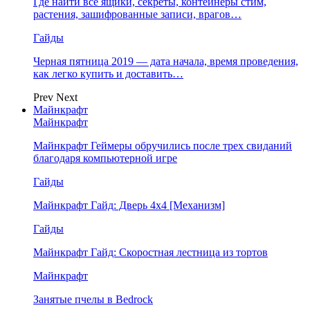
Где найти все ящики, секреты, контейнеры стим,
растения, зашифрованные записи, врагов…
Гайды
Черная пятница 2019 — дата начала, время проведения,
как легко купить и доставить…
Prev
Next
Майнкрафт
Майнкрафт
Майнкрафт Геймеры обручились после трех свиданий
благодаря компьютерной игре
Гайды
Майнкрафт Гайд: Дверь 4х4 [Механизм]
Гайды
Майнкрафт Гайд: Скоростная лестница из тортов
Майнкрафт
Занятые пчелы в Bedrock