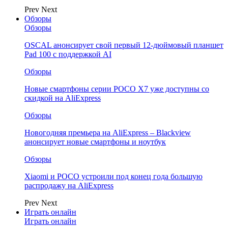
Prev
Next
Обзоры
Обзоры
OSCAL анонсирует свой первый 12-дюймовый планшет
Pad 100 с поддержкой AI
Обзоры
Новые смартфоны серии POCO X7 уже доступны со
скидкой на AliExpress
Обзоры
Новогодняя премьера на AliExpress – Blackview
анонсирует новые смартфоны и ноутбук
Обзоры
Xiaomi и POCO устроили под конец года большую
распродажу на AliExpress
Prev
Next
Играть онлайн
Играть онлайн