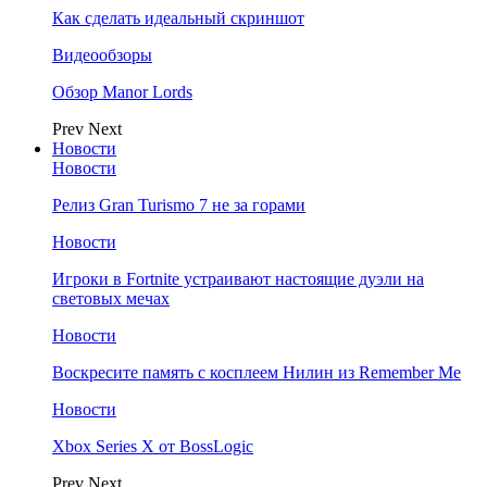
Как сделать идеальный скриншот
Видеообзоры
Обзор Manor Lords
Prev
Next
Новости
Новости
Релиз Gran Turismo 7 не за горами
Новости
Игроки в Fortnite устраивают настоящие дуэли на
световых мечах
Новости
Воскресите память с косплеем Нилин из Remember Me
Новости
Xbox Series X от BossLogic
Prev
Next