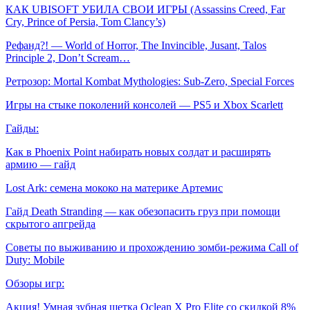
КАК UBISOFT УБИЛА СВОИ ИГРЫ (Assassins Creed, Far
Cry, Prince of Persia, Tom Clancy’s)
Рефанд?! — World of Horror, The Invincible, Jusant, Talos
Principle 2, Don’t Scream…
Ретрозор: Mortal Kombat Mythologies: Sub-Zero, Special Forces
Игры на стыке поколений консолей — PS5 и Xbox Scarlett
Гайды:
Как в Phoenix Point набирать новых солдат и расширять
армию — гайд
Lost Ark: cемена мококо на материке Артемис
Гайд Death Stranding — как обезопасить груз при помощи
скрытого апгрейда
Советы по выживанию и прохождению зомби-режима Call of
Duty: Mobile
Обзоры игр:
Акция! Умная зубная щетка Oclean X Pro Elite со скидкой 8%