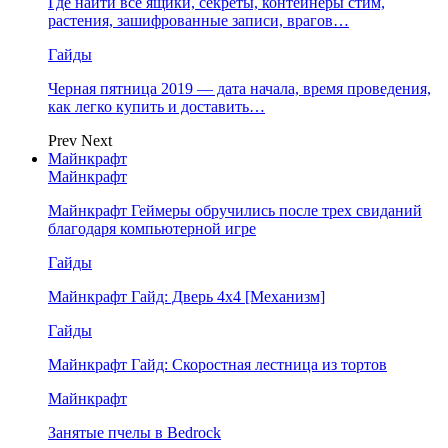
Где найти все ящики, секреты, контейнеры стим,
растения, зашифрованные записи, врагов…
Гайды
Черная пятница 2019 — дата начала, время проведения,
как легко купить и доставить…
Prev
Next
Майнкрафт
Майнкрафт
Майнкрафт Геймеры обручились после трех свиданий
благодаря компьютерной игре
Гайды
Майнкрафт Гайд: Дверь 4х4 [Механизм]
Гайды
Майнкрафт Гайд: Скоростная лестница из тортов
Майнкрафт
Занятые пчелы в Bedrock