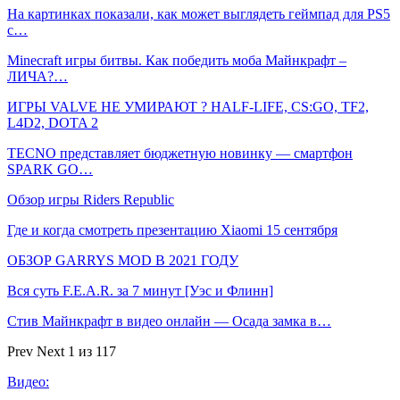
На картинках показали, как может выглядеть геймпад для PS5
с…
Minecraft игры битвы. Как победить моба Майнкрафт –
ЛИЧА?…
ИГРЫ VALVE НЕ УМИРАЮТ ? HALF-LIFE, CS:GO, TF2,
L4D2, DOTA 2
TECNO представляет бюджетную новинку — смартфон
SPARK GO…
Обзор игры Riders Republic
Где и когда смотреть презентацию Xiaomi 15 сентября
ОБЗОР GARRYS MOD В 2021 ГОДУ
Вся суть F.E.A.R. за 7 минут [Уэс и Флинн]
Стив Майнкрафт в видео онлайн — Осада замка в…
Prev
Next
1 из 117
Видео: