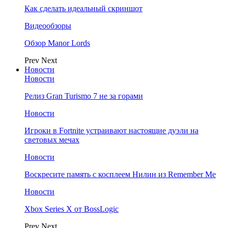
Как сделать идеальный скриншот
Видеообзоры
Обзор Manor Lords
Prev
Next
Новости
Новости
Релиз Gran Turismo 7 не за горами
Новости
Игроки в Fortnite устраивают настоящие дуэли на
световых мечах
Новости
Воскресите память с косплеем Нилин из Remember Me
Новости
Xbox Series X от BossLogic
Prev
Next