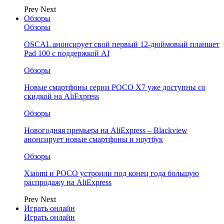
Prev
Next
Обзоры
Обзоры
OSCAL анонсирует свой первый 12-дюймовый планшет
Pad 100 с поддержкой AI
Обзоры
Новые смартфоны серии POCO X7 уже доступны со
скидкой на AliExpress
Обзоры
Новогодняя премьера на AliExpress – Blackview
анонсирует новые смартфоны и ноутбук
Обзоры
Xiaomi и POCO устроили под конец года большую
распродажу на AliExpress
Prev
Next
Играть онлайн
Играть онлайн