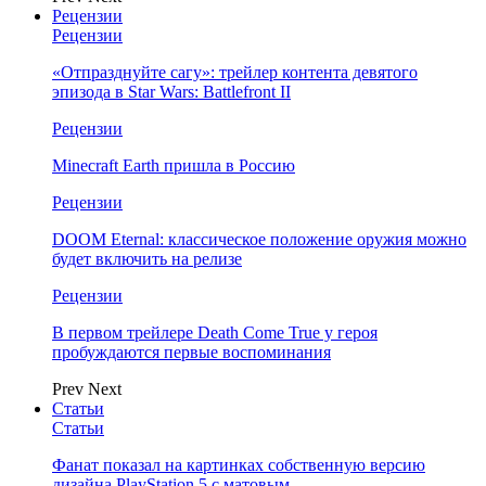
Рецензии
Рецензии
«Отпразднуйте сагу»: трейлер контента девятого
эпизода в Star Wars: Battlefront II
Рецензии
Minecraft Earth пришла в Россию
Рецензии
DOOM Eternal: классическое положение оружия можно
будет включить на релизе
Рецензии
В первом трейлере Death Come True у героя
пробуждаются первые воспоминания
Prev
Next
Статьи
Статьи
Фанат показал на картинках собственную версию
дизайна PlayStation 5 с матовым…