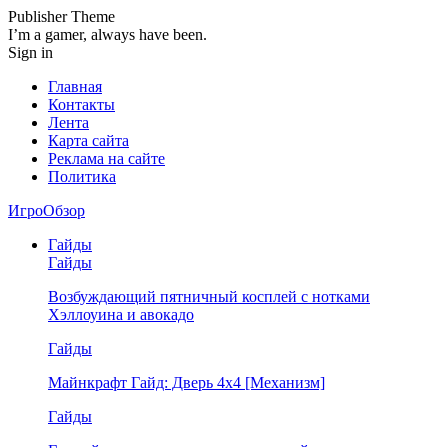
Publisher Theme
I’m a gamer, always have been.
Sign in
Главная
Контакты
Лента
Карта сайта
Реклама на сайте
Политика
ИгроОбзор
Гайды
Гайды
Возбуждающий пятничный косплей с нотками
Хэллоуина и авокадо
Гайды
Майнкрафт Гайд: Дверь 4х4 [Механизм]
Гайды