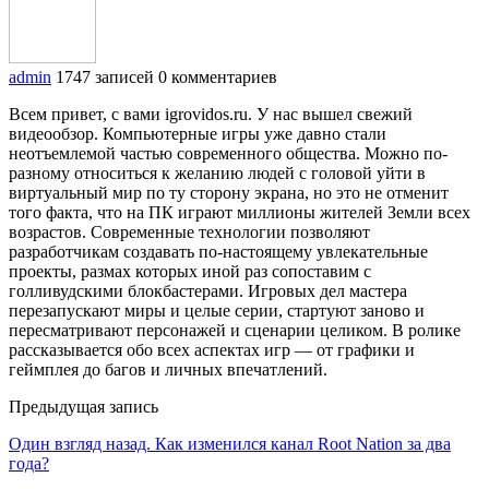
admin
1747 записей
0 комментариев
Всем привет, с вами igrovidos.ru. У нас вышел свежий
видеообзор. Компьютерные игры уже давно стали
неотъемлемой частью современного общества. Можно по-
разному относиться к желанию людей с головой уйти в
виртуальный мир по ту сторону экрана, но это не отменит
того факта, что на ПК играют миллионы жителей Земли всех
возрастов. Современные технологии позволяют
разработчикам создавать по-настоящему увлекательные
проекты, размах которых иной раз сопоставим с
голливудскими блокбастерами. Игровых дел мастера
перезапускают миры и целые серии, стартуют заново и
пересматривают персонажей и сценарии целиком. В ролике
рассказывается обо всех аспектах игр — от графики и
геймплея до багов и личных впечатлений.
Предыдущая запись
Один взгляд назад. Как изменился канал Root Nation за два
года?