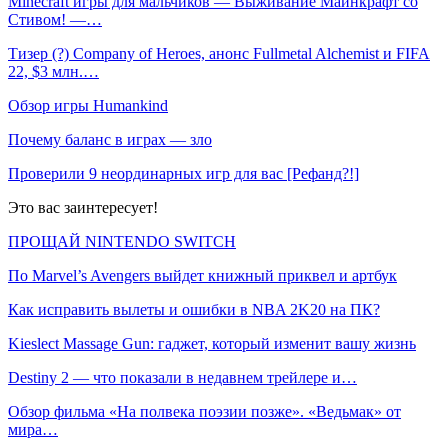
Minecraft игры для мальчиков — Выживание Майнкрафт со
Стивом! —…
Тизер (?) Company of Heroes, анонс Fullmetal Alchemist и FIFA
22, $3 млн.…
Обзор игры Humankind
Почему баланс в играх — зло
Проверили 9 неординарных игр для вас [Рефанд?!]
Это вас заинтересует!
ПРОЩАЙ NINTENDO SWITCH
По Marvel’s Avengers выйдет книжный приквел и артбук
Как исправить вылеты и ошибки в NBA 2K20 на ПК?
Kieslect Massage Gun: гаджет, который изменит вашу жизнь
Destiny 2 — что показали в недавнем трейлере и…
Обзор фильма «На полвека поэзии позже». «Ведьмак» от
мира…