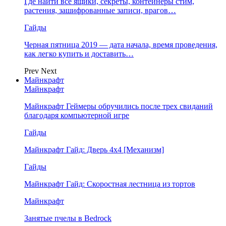
Где найти все ящики, секреты, контейнеры стим,
растения, зашифрованные записи, врагов…
Гайды
Черная пятница 2019 — дата начала, время проведения,
как легко купить и доставить…
Prev
Next
Майнкрафт
Майнкрафт
Майнкрафт Геймеры обручились после трех свиданий
благодаря компьютерной игре
Гайды
Майнкрафт Гайд: Дверь 4х4 [Механизм]
Гайды
Майнкрафт Гайд: Скоростная лестница из тортов
Майнкрафт
Занятые пчелы в Bedrock