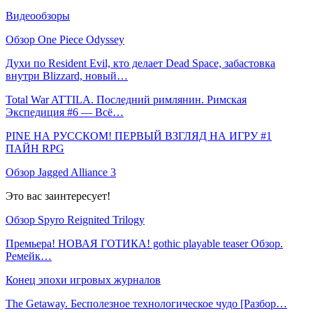
Видеообзоры
Обзор One Piece Odyssey
Духи по Resident Evil, кто делает Dead Space, забастовка
внутри Blizzard, новый…
Total War ATTILA. Последний римлянин. Римская
Экспедиция #6 — Всё…
PINE НА РУССКОМ! ПЕРВЫЙ ВЗГЛЯД НА ИГРУ #1
ПАЙН RPG
Обзор Jagged Alliance 3
Это вас заинтересует!
Обзор Spyro Reignited Trilogy
Премьера! НОВАЯ ГОТИКА! gothic playable teaser Обзор.
Ремейк…
Конец эпохи игровых журналов
The Getaway. Бесполезное технологическое чудо [Разбор…