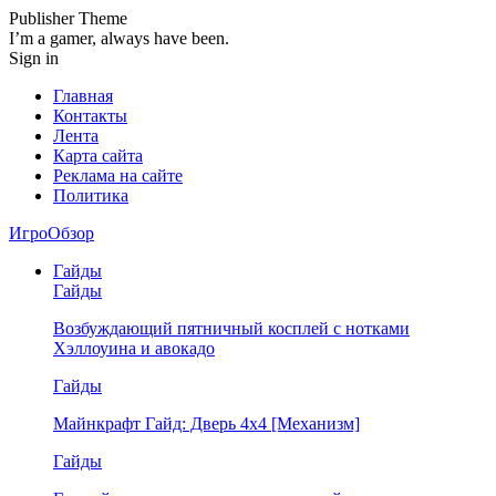
Publisher Theme
I’m a gamer, always have been.
Sign in
Главная
Контакты
Лента
Карта сайта
Реклама на сайте
Политика
ИгроОбзор
Гайды
Гайды
Возбуждающий пятничный косплей с нотками
Хэллоуина и авокадо
Гайды
Майнкрафт Гайд: Дверь 4х4 [Механизм]
Гайды