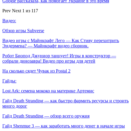
Google рассказала, как помогает Украине в это время
Prev
Next
1 из 117
Видео:
Обзор игры Subverse
Видео игры с Майнкрафт Лего — Как Стиву перехитрить
Эндермена? — Майнкрафт видео сборник.
Робот Биопод Джуниор танцует! Игры в конструктор —
собрали динозавра! Видео про игры для детей
На сколько сядет Чувак из Postal 2
Гайды:
Lost Ark: cемена мококо на материке Артемис
Гайд Death Stranding — как быстро фармить ресурсы и строить
много дорог
Гайд Death Stranding — обзор всего оружия
Гайд Shenmue 3 — как заработать много денег в начале игры