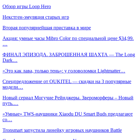
Обзор игры Loop Hero
Некстген-эмуляция старых игр
Вторая популярнейшая приставка в мире
Акция: умные часы Mibro Color по специальной цене $34,99.
…
ФИНАЛ ЭПИЗОДА. ЗАБРОШЕННАЯ ШАХТА — The Long
Dark…
«Это как лава, только тень»: у головоломки Lightmatter…
Спецпредложение от OUKITEL — скидки на 3 популярные
модели…
Новый сериал Могучие Рейнджеры. Звероморферы – Новый
путь.…
«Умные» TWS-наушники Xiaodu DU Smart Buds предлагают
со…
Tronsmart запустила линейку игровых наушников Battle