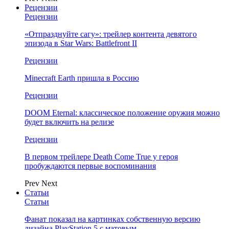
Рецензии
Рецензии
«Отпразднуйте сагу»: трейлер контента девятого
эпизода в Star Wars: Battlefront II
Рецензии
Minecraft Earth пришла в Россию
Рецензии
DOOM Eternal: классическое положение оружия можно
будет включить на релизе
Рецензии
В первом трейлере Death Come True у героя
пробуждаются первые воспоминания
Prev
Next
Статьи
Статьи
Фанат показал на картинках собственную версию
дизайна PlayStation 5 с матовым…