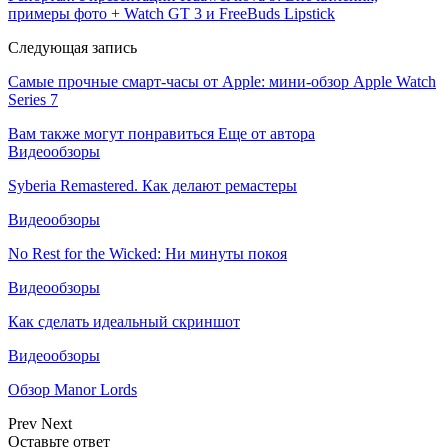
примеры фото + Watch GT 3 и FreeBuds Lipstick
Следующая запись
Самые прочные смарт-часы от Apple: мини-обзор Apple Watch
Series 7
Вам также могут понравиться
Еще от автора
Видеообзоры
Syberia Remastered. Как делают ремастеры
Видеообзоры
No Rest for the Wicked: Ни минуты покоя
Видеообзоры
Как сделать идеальный скриншот
Видеообзоры
Обзор Manor Lords
Prev
Next
Оставьте ответ