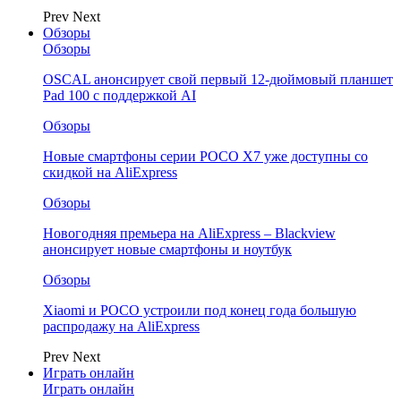
Prev
Next
Обзоры
Обзоры
OSCAL анонсирует свой первый 12-дюймовый планшет
Pad 100 с поддержкой AI
Обзоры
Новые смартфоны серии POCO X7 уже доступны со
скидкой на AliExpress
Обзоры
Новогодняя премьера на AliExpress – Blackview
анонсирует новые смартфоны и ноутбук
Обзоры
Xiaomi и POCO устроили под конец года большую
распродажу на AliExpress
Prev
Next
Играть онлайн
Играть онлайн