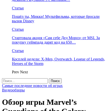
Статьи
Пошёл ты, Микки! Мультфильмы, которые бросали
вызов Disney
Статьи
Стартовала акция «Сам себе Дед Мороз» от MSI. За
покупку геймпада дарят код на 650…
Статьи
Косплей недели: X-Men, Overwatch, League of Legends,
Heroes of the Storm
Prev
Next
Самые последние новости об играх
Видеообзоры
Обзор игры Marvel’s