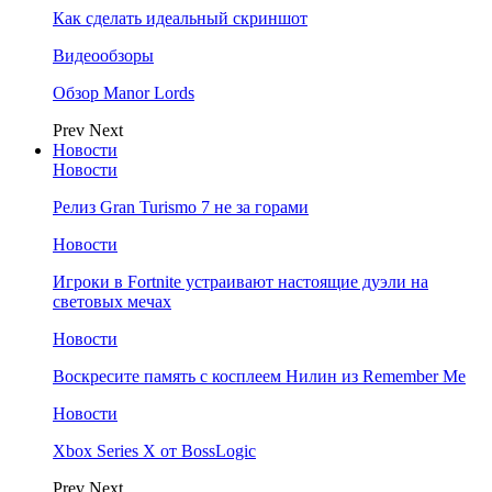
Как сделать идеальный скриншот
Видеообзоры
Обзор Manor Lords
Prev
Next
Новости
Новости
Релиз Gran Turismo 7 не за горами
Новости
Игроки в Fortnite устраивают настоящие дуэли на
световых мечах
Новости
Воскресите память с косплеем Нилин из Remember Me
Новости
Xbox Series X от BossLogic
Prev
Next