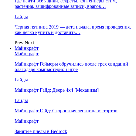
Где найти все ящики, секреты, контейнеры стим,
растения, зашифрованные записи, врагов…
Гайды
Черная пятница 2019 — дата начала, время проведения,
как легко купить и доставить…
Prev
Next
Майнкрафт
Майнкрафт
Майнкрафт Геймеры обручились после трех свиданий
благодаря компьютерной игре
Гайды
Майнкрафт Гайд: Дверь 4х4 [Механизм]
Гайды
Майнкрафт Гайд: Скоростная лестница из тортов
Майнкрафт
Занятые пчелы в Bedrock