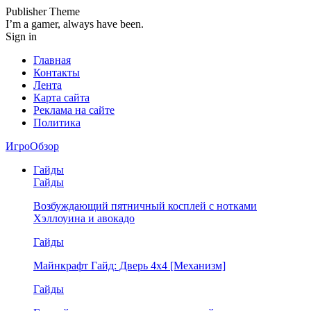
Publisher Theme
I’m a gamer, always have been.
Sign in
Главная
Контакты
Лента
Карта сайта
Реклама на сайте
Политика
ИгроОбзор
Гайды
Гайды
Возбуждающий пятничный косплей с нотками
Хэллоуина и авокадо
Гайды
Майнкрафт Гайд: Дверь 4х4 [Механизм]
Гайды