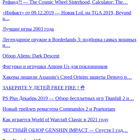
Рефанд?! — The Cosmic Wheel Sisterhood, Calculator: The…
«Инфакт» от 09.12.2019 — Новая LoL на TGA 2019, Beyond
a…
Лучшие игры 2003 года
Легендарное оружие в Borderlands 3: подборка самых мощных
и…
Обзор Aliens: Dark Descent
Фигурки и игрушки Among Us для поклонников
Хакеры лишили Assassin’s Creed Origins защиты Denuvo и…
ЗАБЕРИТЕ У ДЕТЕЙ FREE FIRE ! 🤚
PS Plus Декабрь 2019 — Обзор бесплатных игр Titanfall 2 и…
Новый трейлер ремастера Commandos 2 и Praetorians
Как играется World of Warcraft Classic в 2021 году
ЧЕСТНЫЙ ОБЗОР GENSHIN IMPACT — Спустя 1 год…