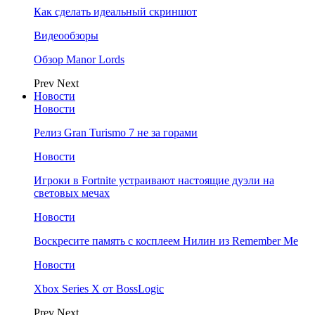
Как сделать идеальный скриншот
Видеообзоры
Обзор Manor Lords
Prev
Next
Новости
Новости
Релиз Gran Turismo 7 не за горами
Новости
Игроки в Fortnite устраивают настоящие дуэли на
световых мечах
Новости
Воскресите память с косплеем Нилин из Remember Me
Новости
Xbox Series X от BossLogic
Prev
Next