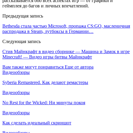
рассказывается обо всех аспектах игр — от графики и
геймплея до багов и личных впечатлений.
Предыдущая запись
Bethesda стала частью Microsoft, пропажа CS:GO, масленичная
распродажа в Steam, лутбоксы в Германии…
Следующая запись
Стив Майнкрафт в видео сборнике — Машина и Замок в игре
Minecraft! — Видео игры битвы Майнкрафт
Вам также могут понравиться
Еще от автора
Видеообзоры
Syberia Remastered. Как делают ремастеры
Видеообзоры
No Rest for the Wicked: Ни минуты покоя
Видеообзоры
Как сделать идеальный скриншот
Видеообзоры