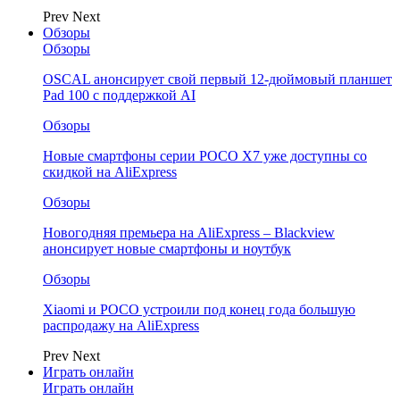
Prev
Next
Обзоры
Обзоры
OSCAL анонсирует свой первый 12-дюймовый планшет
Pad 100 с поддержкой AI
Обзоры
Новые смартфоны серии POCO X7 уже доступны со
скидкой на AliExpress
Обзоры
Новогодняя премьера на AliExpress – Blackview
анонсирует новые смартфоны и ноутбук
Обзоры
Xiaomi и POCO устроили под конец года большую
распродажу на AliExpress
Prev
Next
Играть онлайн
Играть онлайн