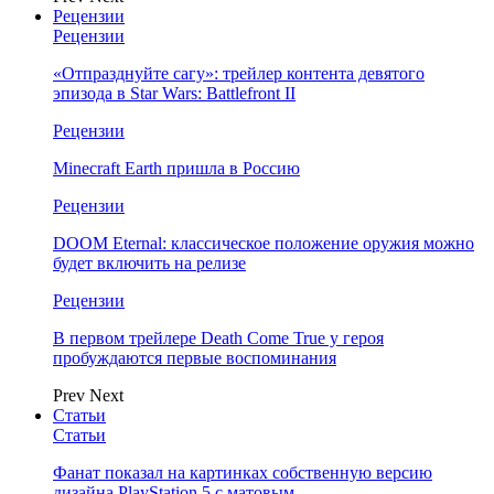
Рецензии
Рецензии
«Отпразднуйте сагу»: трейлер контента девятого
эпизода в Star Wars: Battlefront II
Рецензии
Minecraft Earth пришла в Россию
Рецензии
DOOM Eternal: классическое положение оружия можно
будет включить на релизе
Рецензии
В первом трейлере Death Come True у героя
пробуждаются первые воспоминания
Prev
Next
Статьи
Статьи
Фанат показал на картинках собственную версию
дизайна PlayStation 5 с матовым…