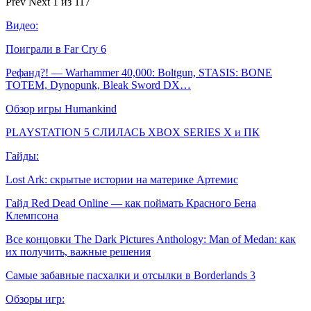
Prev
Next
1 из 117
Видео:
Поиграли в Far Cry 6
Рефанд?! — Warhammer 40,000: Boltgun, STASIS: BONE
TOTEM, Dynopunk, Bleak Sword DX…
Обзор игры Humankind
PLAYSTATION 5 СЛИЛАСЬ XBOX SERIES X и ПК
Гайды:
Lost Ark: скрытые истории на материке Артемис
Гайд Red Dead Online — как поймать Красного Бена
Клемпсона
Все концовки The Dark Pictures Anthology: Man of Medan: как
их получить, важные решения
Самые забавные пасхалки и отсылки в Borderlands 3
Обзоры игр: