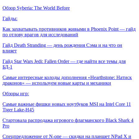
Обзор Syberia: The World Before
Гайды:
Как захватывать противников живыми в Phoenix Point — гайд
по отлову врагов для исследований
Гайд Death Stranding — день рождения Сэма и на что он
влияет
Гайд Star Wars Jedi: Fallen Order — где найти все темы для
БД-1
Самые интересные колоды дополнения «Hearthstone: Натиск
драконов» — используем новые карты и механики
Обзоры игр:
Самые важные фишки новых ноутбуков MSI на Intel Core 11
Tiger Lake-H45
Стартовала распродажа игрового флагманского Black Shark 4
Pro
Спецпредложение от N-one — скидки на планшет NPad X и