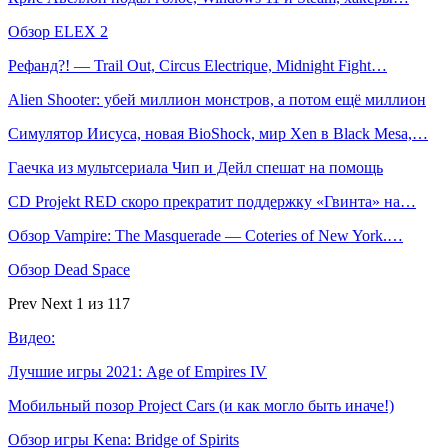
Обзор ELEX 2
Рефанд?! — Trail Out, Circus Electrique, Midnight Fight…
Alien Shooter: убей миллион монстров, а потом ещё миллион
Симулятор Иисуса, новая BioShock, мир Xen в Black Mesa,…
Гаечка из мультсериала Чип и Дейл спешат на помощь
CD Projekt RED скоро прекратит поддержку «Гвинта» на…
Обзор Vampire: The Masquerade — Coteries of New York.…
Обзор Dead Space
Prev
Next
1 из 117
Видео:
Лучшие игры 2021: Age of Empires IV
Мобильный позор Project Cars (и как могло быть иначе!)
Обзор игры Kena: Bridge of Spirits