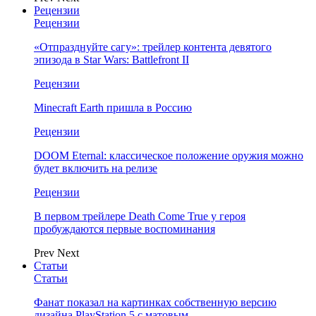
Рецензии
Рецензии
«Отпразднуйте сагу»: трейлер контента девятого
эпизода в Star Wars: Battlefront II
Рецензии
Minecraft Earth пришла в Россию
Рецензии
DOOM Eternal: классическое положение оружия можно
будет включить на релизе
Рецензии
В первом трейлере Death Come True у героя
пробуждаются первые воспоминания
Prev
Next
Статьи
Статьи
Фанат показал на картинках собственную версию
дизайна PlayStation 5 с матовым…