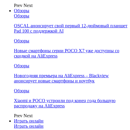
Prev
Next
Обзоры
Обзоры
OSCAL анонсирует свой первый 12-дюймовый планшет
Pad 100 с поддержкой AI
Обзоры
Новые смартфоны серии POCO X7 уже доступны со
скидкой на AliExpress
Обзоры
Новогодняя премьера на AliExpress – Blackview
анонсирует новые смартфоны и ноутбук
Обзоры
Xiaomi и POCO устроили под конец года большую
распродажу на AliExpress
Prev
Next
Играть онлайн
Играть онлайн