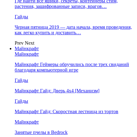
Где найти все ящики, секреты, контейнеры стим,
растения, зашифрованные записи, врагов…
Гайды
Черная пятница 2019 — дата начала, время проведения,
как легко купить и доставить…
Prev
Next
Майнкрафт
Майнкрафт
Майнкрафт Геймеры обручились после трех свиданий
благодаря компьютерной игре
Гайды
Майнкрафт Гайд: Дверь 4х4 [Механизм]
Гайды
Майнкрафт Гайд: Скоростная лестница из тортов
Майнкрафт
Занятые пчелы в Bedrock