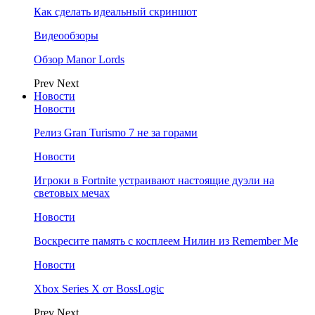
Как сделать идеальный скриншот
Видеообзоры
Обзор Manor Lords
Prev
Next
Новости
Новости
Релиз Gran Turismo 7 не за горами
Новости
Игроки в Fortnite устраивают настоящие дуэли на
световых мечах
Новости
Воскресите память с косплеем Нилин из Remember Me
Новости
Xbox Series X от BossLogic
Prev
Next