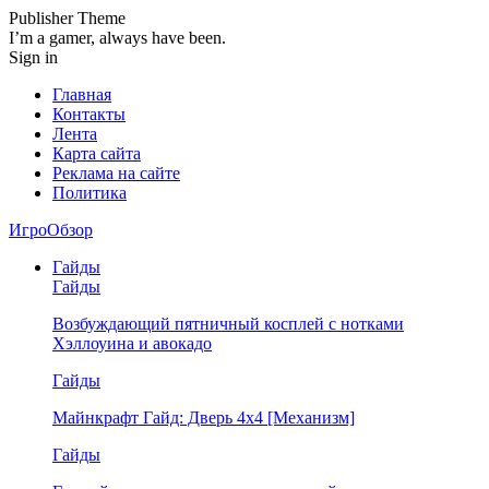
Publisher Theme
I’m a gamer, always have been.
Sign in
Главная
Контакты
Лента
Карта сайта
Реклама на сайте
Политика
ИгроОбзор
Гайды
Гайды
Возбуждающий пятничный косплей с нотками
Хэллоуина и авокадо
Гайды
Майнкрафт Гайд: Дверь 4х4 [Механизм]
Гайды