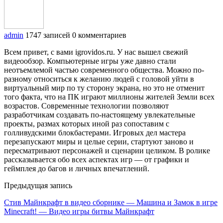
admin
1747 записей
0 комментариев
Всем привет, с вами igrovidos.ru. У нас вышел свежий
видеообзор. Компьютерные игры уже давно стали
неотъемлемой частью современного общества. Можно по-
разному относиться к желанию людей с головой уйти в
виртуальный мир по ту сторону экрана, но это не отменит
того факта, что на ПК играют миллионы жителей Земли всех
возрастов. Современные технологии позволяют
разработчикам создавать по-настоящему увлекательные
проекты, размах которых иной раз сопоставим с
голливудскими блокбастерами. Игровых дел мастера
перезапускают миры и целые серии, стартуют заново и
пересматривают персонажей и сценарии целиком. В ролике
рассказывается обо всех аспектах игр — от графики и
геймплея до багов и личных впечатлений.
Предыдущая запись
Стив Майнкрафт в видео сборнике — Машина и Замок в игре
Minecraft! — Видео игры битвы Майнкрафт