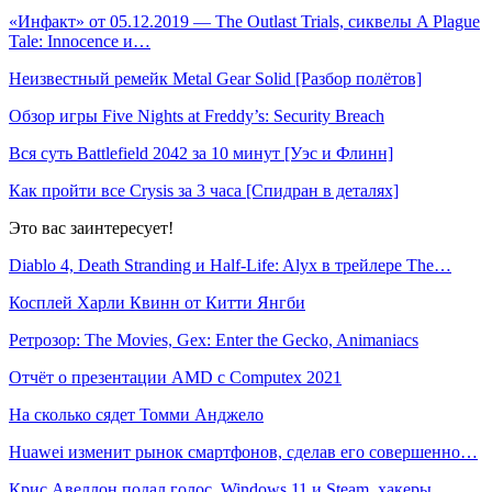
«Инфакт» от 05.12.2019 — The Outlast Trials, сиквелы A Plague
Tale: Innocence и…
Неизвестный ремейк Metal Gear Solid [Разбор полётов]
Обзор игры Five Nights at Freddy’s: Security Breach
Вся суть Battlefield 2042 за 10 минут [Уэс и Флинн]
Как пройти все Crysis за 3 часа [Спидран в деталях]
Это вас заинтересует!
Diablo 4, Death Stranding и Half-Life: Alyx в трейлере The…
Косплей Харли Квинн от Китти Янгби
Ретрозор: The Movies, Gex: Enter the Gecko, Animaniacs
Отчёт о презентации AMD с Computex 2021
На сколько сядет Томми Анджело
Huawei изменит рынок смартфонов, сделав его совершенно…
Крис Авеллон подал голос, Windows 11 и Steam, хакеры…