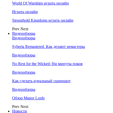
World Of Warships играть онлайн
Играть онлайн
Stronghold Kingdoms играть онлайн
Prev
Next
Видеообзоры
Видеообзоры
Syberia Remastered. Как делают ремастеры
Видеообзоры
No Rest for the Wicked: Ни минуты покоя
Видеообзоры
Как сделать идеальный скриншот
Видеообзоры
Обзор Manor Lords
Prev
Next
Новости