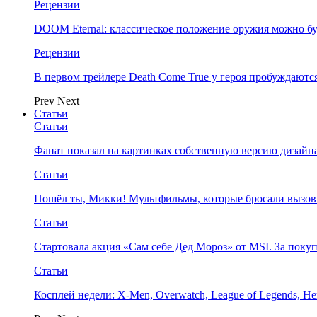
Рецензии
DOOM Eternal: классическое положение оружия можно бу
Рецензии
В первом трейлере Death Come True у героя пробуждают
Prev
Next
Статьи
Статьи
Фанат показал на картинках собственную версию дизайна
Статьи
Пошёл ты, Микки! Мультфильмы, которые бросали вызов
Статьи
Стартовала акция «Сам себе Дед Мороз» от MSI. За поку
Статьи
Косплей недели: X-Men, Overwatch, League of Legends, Her