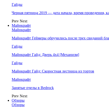
Гайды
Черная пятница 2019 — дата начала, время проведения, к
Prev
Next
Майнкрафт
Майнкрафт
Майнкрафт Геймеры обручились после трех свиданий бл
Гайды
Майнкрафт Гайд: Дверь 4х4 [Механизм]
Гайды
Майнкрафт Гайд: Скоростная лестница из тортов
Майнкрафт
Занятые пчелы в Bedrock
Prev
Next
Обзоры
Обзоры