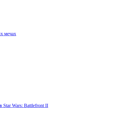
ых мечах
tar Wars: Battlefront II