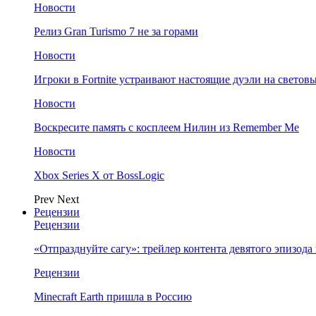
Новости
Релиз Gran Turismo 7 не за горами
Новости
Игроки в Fortnite устраивают настоящие дуэли на светов
Новости
Воскресите память с косплеем Нилин из Remember Me
Новости
Xbox Series X от BossLogic
Prev
Next
Рецензии
Рецензии
«Отпразднуйте сагу»: трейлер контента девятого эпизода в S
Рецензии
Minecraft Earth пришла в Россию