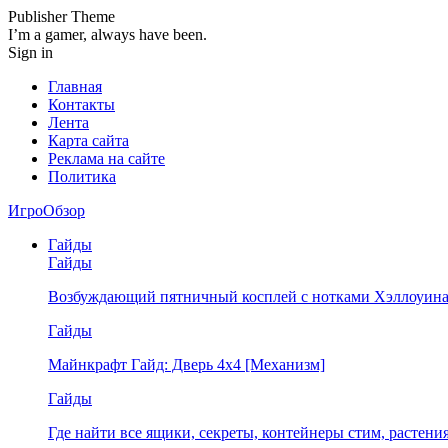
Publisher Theme
I’m a gamer, always have been.
Sign in
Главная
Контакты
Лента
Карта сайта
Реклама на сайте
Политика
ИгроОбзор
Гайды
Гайды
Возбуждающий пятничный косплей с нотками Хэллоуина
Гайды
Майнкрафт Гайд: Дверь 4х4 [Механизм]
Гайды
Где найти все ящики, секреты, контейнеры стим, растен