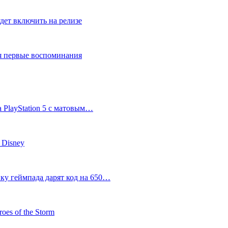
дет включить на релизе
ся первые воспоминания
 PlayStation 5 с матовым…
 Disney
пку геймпада дарят код на 650…
oes of the Storm