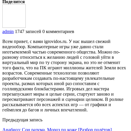
Поделится
admin
1747 записей
0 комментариев
Всем привет, с вами igrovidos.ru. У нас вышел свежий
видеообзор. Компьютерные игры уже давно стали
неотъемлемой частью современного общества. Можно по-
разному относиться к желанию людей с головой уйти в
виртуальный мир по ту сторону экрана, но это не отменит
того факта, что на ПК играют миллионы жителей Земли всех
возрастов. Современные технологии позволяют
разработчикам создавать по-настоящему увлекательные
проекты, размах которых иной раз сопоставим с
голливудскими блокбастерами. Игровых дел мастера
перезапускают миры и целые серии, стартуют заново и
пересматривают персонажей и сценарии целиком. В ролике
рассказывается обо всех аспектах игр — от графики и
геймплея до багов и личных впечатлений.
Предыдущая запись
Анабиоз: Сон разума. Мороз по коже [Разбор полётов]