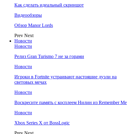
Как сделать идеальный скриншот
Видеообзоры
Обзор Manor Lords
Prev
Next
Новости
Новости
Релиз Gran Turismo 7 не за горами
Новости
Игроки в Fortnite устраивают настоящие дуэли на
световых мечах
Новости
Воскресите память с косплеем Нилин из Remember Me
Новости
Xbox Series X от BossLogic
Prev
Next