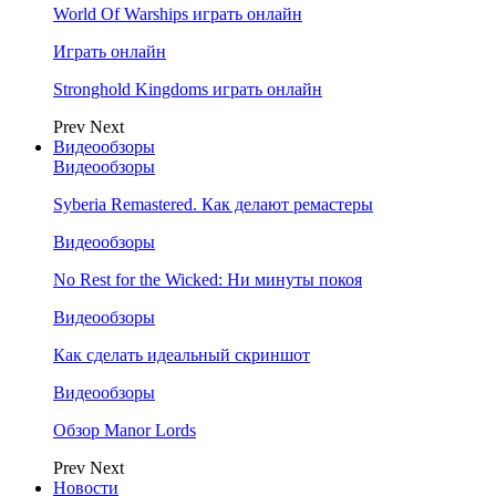
World Of Warships играть онлайн
Играть онлайн
Stronghold Kingdoms играть онлайн
Prev
Next
Видеообзоры
Видеообзоры
Syberia Remastered. Как делают ремастеры
Видеообзоры
No Rest for the Wicked: Ни минуты покоя
Видеообзоры
Как сделать идеальный скриншот
Видеообзоры
Обзор Manor Lords
Prev
Next
Новости