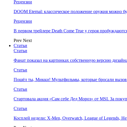
Рецензии
DOOM Eternal: классическое положение оружия можно бу
Рецензии
В первом трейлере Death Come True у героя пробуждают
Prev
Next
Статьи
Статьи
Фанат показал на картинках собственную версию дизайна
Статьи
Пошёл ты, Микки! Мультфильмы, которые бросали вызов
Статьи
Стартовала акция «Сам себе Дед Мороз» от MSI. За поку
Статьи
Косплей недели: X-Men, Overwatch, League of Legends, Her