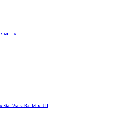
ых мечах
tar Wars: Battlefront II