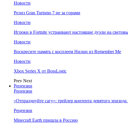
Новости
Релиз Gran Turismo 7 не за горами
Новости
Игроки в Fortnite устраивают настоящие дуэли на светов
Новости
Воскресите память с косплеем Нилин из Remember Me
Новости
Xbox Series X от BossLogic
Prev
Next
Рецензии
Рецензии
«Отпразднуйте сагу»: трейлер контента девятого эпизода в S
Рецензии
Minecraft Earth пришла в Россию