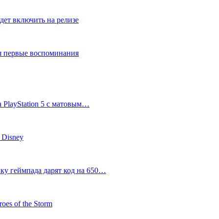
дет включить на релизе
ся первые воспоминания
 PlayStation 5 с матовым…
 Disney
пку геймпада дарят код на 650…
oes of the Storm