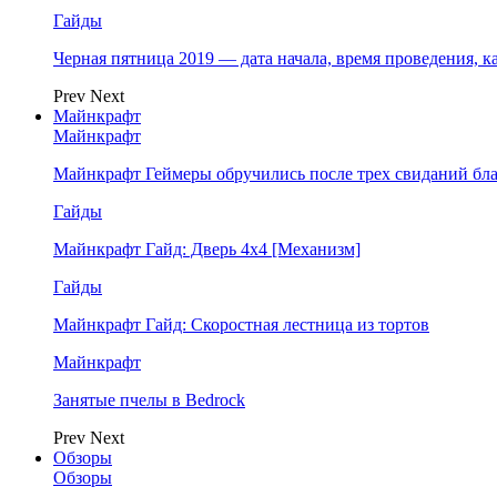
Гайды
Черная пятница 2019 — дата начала, время проведения, к
Prev
Next
Майнкрафт
Майнкрафт
Майнкрафт Геймеры обручились после трех свиданий бл
Гайды
Майнкрафт Гайд: Дверь 4х4 [Механизм]
Гайды
Майнкрафт Гайд: Скоростная лестница из тортов
Майнкрафт
Занятые пчелы в Bedrock
Prev
Next
Обзоры
Обзоры