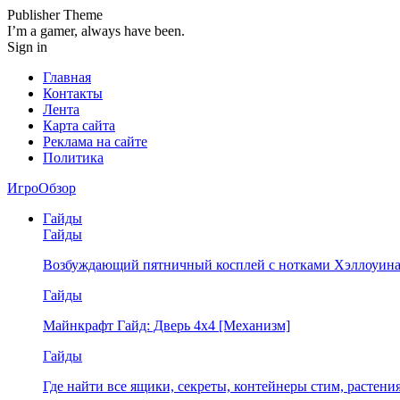
Publisher Theme
I’m a gamer, always have been.
Sign in
Главная
Контакты
Лента
Карта сайта
Реклама на сайте
Политика
ИгроОбзор
Гайды
Гайды
Возбуждающий пятничный косплей с нотками Хэллоуина
Гайды
Майнкрафт Гайд: Дверь 4х4 [Механизм]
Гайды
Где найти все ящики, секреты, контейнеры стим, растен