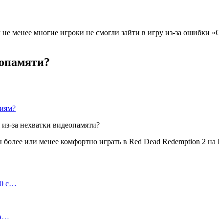
ем не менее многие игроки не смогли зайти в игру из-за ошибк
еопамяти?
ниям?
 более или менее комфортно играть в Red Dead Redemption 2 на
00 с…
на…