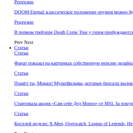
Рецензии
DOOM Eternal: классическое положение оружия можно бу
Рецензии
В первом трейлере Death Come True у героя пробуждают
Prev
Next
Статьи
Статьи
Фанат показал на картинках собственную версию дизайна
Статьи
Пошёл ты, Микки! Мультфильмы, которые бросали вызов
Статьи
Стартовала акция «Сам себе Дед Мороз» от MSI. За поку
Статьи
Косплей недели: X-Men, Overwatch, League of Legends, Her