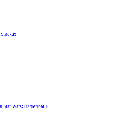
ых мечах
tar Wars: Battlefront II