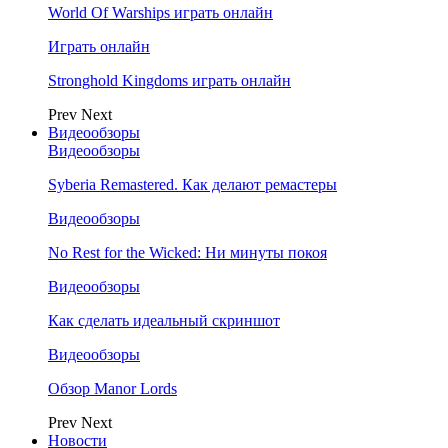
World Of Warships играть онлайн
Играть онлайн
Stronghold Kingdoms играть онлайн
Prev
Next
Видеообзоры
Видеообзоры
Syberia Remastered. Как делают ремастеры
Видеообзоры
No Rest for the Wicked: Ни минуты покоя
Видеообзоры
Как сделать идеальный скриншот
Видеообзоры
Обзор Manor Lords
Prev
Next
Новости