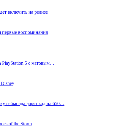
дет включить на релизе
ся первые воспоминания
 PlayStation 5 с матовым…
 Disney
пку геймпада дарят код на 650…
oes of the Storm