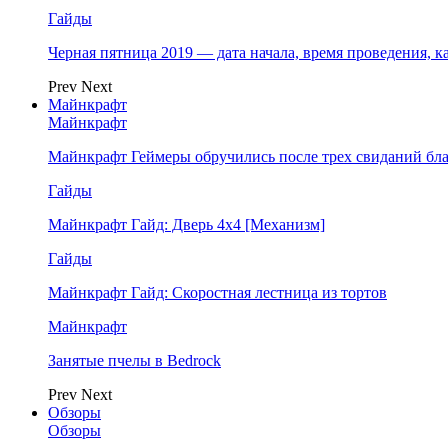
Гайды
Черная пятница 2019 — дата начала, время проведения, к
Prev
Next
Майнкрафт
Майнкрафт
Майнкрафт Геймеры обручились после трех свиданий бл
Гайды
Майнкрафт Гайд: Дверь 4х4 [Механизм]
Гайды
Майнкрафт Гайд: Скоростная лестница из тортов
Майнкрафт
Занятые пчелы в Bedrock
Prev
Next
Обзоры
Обзоры