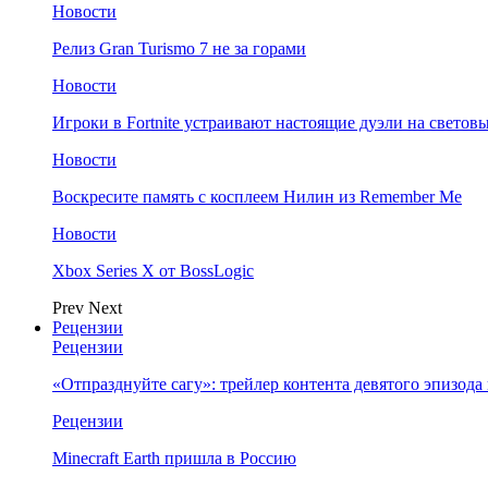
Новости
Релиз Gran Turismo 7 не за горами
Новости
Игроки в Fortnite устраивают настоящие дуэли на светов
Новости
Воскресите память с косплеем Нилин из Remember Me
Новости
Xbox Series X от BossLogic
Prev
Next
Рецензии
Рецензии
«Отпразднуйте сагу»: трейлер контента девятого эпизода в S
Рецензии
Minecraft Earth пришла в Россию