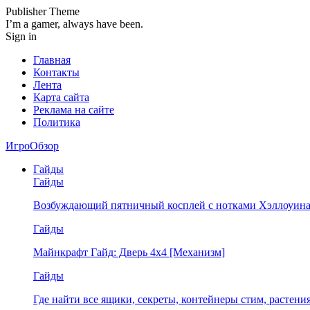
Publisher Theme
I’m a gamer, always have been.
Sign in
Главная
Контакты
Лента
Карта сайта
Реклама на сайте
Политика
ИгроОбзор
Гайды
Гайды
Возбуждающий пятничный косплей с нотками Хэллоуина
Гайды
Майнкрафт Гайд: Дверь 4х4 [Механизм]
Гайды
Где найти все ящики, секреты, контейнеры стим, растен