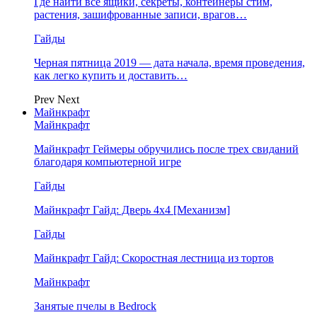
Где найти все ящики, секреты, контейнеры стим,
растения, зашифрованные записи, врагов…
Гайды
Черная пятница 2019 — дата начала, время проведения,
как легко купить и доставить…
Prev
Next
Майнкрафт
Майнкрафт
Майнкрафт Геймеры обручились после трех свиданий
благодаря компьютерной игре
Гайды
Майнкрафт Гайд: Дверь 4х4 [Механизм]
Гайды
Майнкрафт Гайд: Скоростная лестница из тортов
Майнкрафт
Занятые пчелы в Bedrock