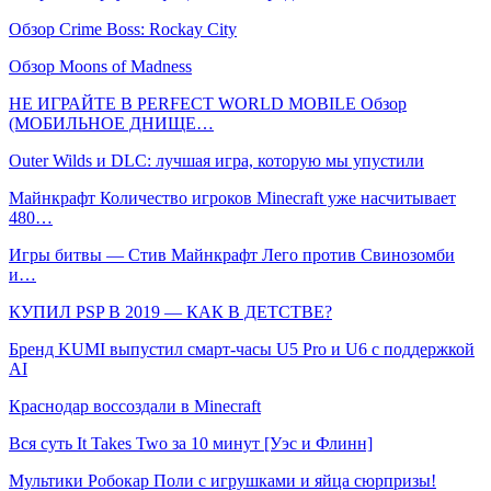
Обзор Crime Boss: Rockay City
Обзор Moons of Madness
НЕ ИГРАЙТЕ В PERFECT WORLD MOBILE Обзор
(МОБИЛЬНОЕ ДНИЩЕ…
Outer Wilds и DLC: лучшая игра, которую мы упустили
Майнкрафт Количество игроков Minecraft уже насчитывает
480…
Игры битвы — Стив Майнкрафт Лего против Свинозомби
и…
КУПИЛ PSP В 2019 — КАК В ДЕТСТВЕ?
Бренд KUMI выпустил смарт-часы U5 Pro и U6 с поддержкой
AI
Краснодар воссоздали в Minecraft
Вся суть It Takes Two за 10 минут [Уэс и Флинн]
Мультики Робокар Поли с игрушками и яйца сюрпризы!