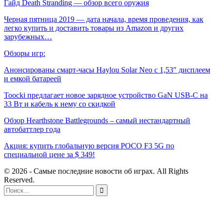
Гайд Death Stranding — обзор всего оружия
Черная пятница 2019 — дата начала, время проведения, как
легко купить и доставить товары из Amazon и других
зарубежных…
Обзоры игр:
Анонсированы смарт-часы Haylou Solar Neo с 1,53″ дисплеем
и емкой батареей
Toocki предлагает новое зарядное устройство GaN USB-C на
33 Вт и кабель к нему со скидкой
Обзор Hearthstone Battlegrounds – самый нестандартный
автобаттлер года
Акция: купить глобальную версия POCO F3 5G по
специальной цене за $ 349!
© 2026 - Самые последние новости об играх. All Rights
Reserved.