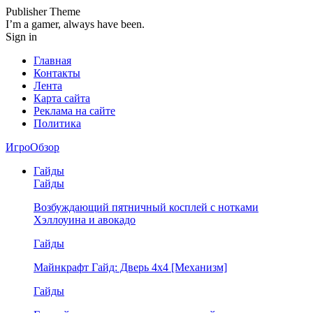
Publisher Theme
I’m a gamer, always have been.
Sign in
Главная
Контакты
Лента
Карта сайта
Реклама на сайте
Политика
ИгроОбзор
Гайды
Гайды
Возбуждающий пятничный косплей с нотками
Хэллоуина и авокадо
Гайды
Майнкрафт Гайд: Дверь 4х4 [Механизм]
Гайды