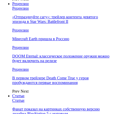
Рецензии
Рецензии
«Отпразднуйте сагу»: трейлер контента девятого
эпизода в Star Wars: Battlefront II
Рецензии
Minecraft Earth пришла в Россию
Рецензии
DOOM Eternal: классическое положение оружия можно
будет включить на релизе
Рецензии
В первом трейлере Death Come True у героя
пробуждаются первые воспоминания
Prev
Next
Статьи
Статьи
Фанат показал на картинках собственную версию
дизайна PlayStation 5 с матовым…