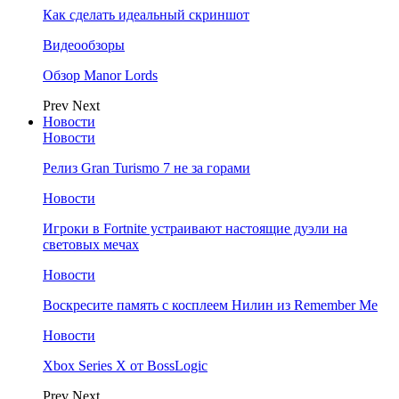
Как сделать идеальный скриншот
Видеообзоры
Обзор Manor Lords
Prev
Next
Новости
Новости
Релиз Gran Turismo 7 не за горами
Новости
Игроки в Fortnite устраивают настоящие дуэли на
световых мечах
Новости
Воскресите память с косплеем Нилин из Remember Me
Новости
Xbox Series X от BossLogic
Prev
Next