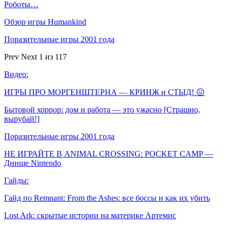
Роботы…
Обзор игры Humankind
Поразительные игры 2001 года
Prev
Next
1 из 117
Видео:
ИГРЫ ПРО МОРГЕНШТЕРНА — КРИНЖ и СТЫД! 😖
Бытовой хоррор: дом и работа — это ужасно [Страшно,
вырубай!]
Поразительные игры 2001 года
НЕ ИГРАЙТЕ В ANIMAL CROSSING: POCKET CAMP —
Днище Nintendo
Гайды:
Гайд по Remnant: From the Ashes: все боссы и как их убить
Lost Ark: скрытые истории на материке Артемис