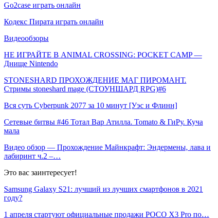
Go2case играть онлайн
Кодекс Пирата играть онлайн
Видеообзоры
НЕ ИГРАЙТЕ В ANIMAL CROSSING: POCKET CAMP —
Днище Nintendo
STONESHARD ПРОХОЖДЕНИЕ МАГ ПИРОМАНТ.
Стримы stoneshard mage (СТОУНШАРД RPG)#6
Вся суть Cyberpunk 2077 за 10 минут [Уэс и Флинн]
Сетевые битвы #46 Тотал Вар Атилла. Tomato & ГиРу. Куча
мала
Видео обзор — Прохождение Майнкрафт: Эндермены, лава и
лабиринт ч.2 –…
Это вас заинтересует!
Samsung Galaxy S21: лучший из лучших смартфонов в 2021
году?
1 апреля стартуют официальные продажи POCO X3 Pro по…