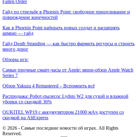
Fallen Order
Гайд по стрельбе в Phoenix Point: свободное прицеливание и
повреждение конечностей
Как в Phoenix Point набирать новых солдат и расширять
армию — гайд
Гайд Death Stranding — как быстро фармить ресурсы и строить
много дорог
Обзоры игр:
Самые прочные смарт-часы от Apple: мини-обзор Apple Watch
Series 7
Обзор Yakuza 4 Remastered – Вспомнить всё
Распродажа: Робот-пылесос Lydsto W2 для сухой и влажной
уборки со скидкой 36%
OUKITEL WP19 с аккумулятором 21000 мАч доступен со
скидкой на AliExpress
© 2026 - Самые последние новости об играх. All Rights
Reserved.