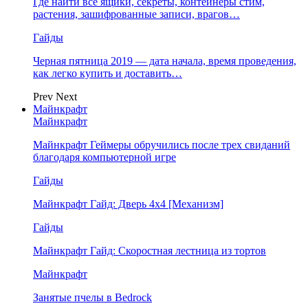
Где найти все ящики, секреты, контейнеры стим,
растения, зашифрованные записи, врагов…
Гайды
Черная пятница 2019 — дата начала, время проведения,
как легко купить и доставить…
Prev
Next
Майнкрафт
Майнкрафт
Майнкрафт Геймеры обручились после трех свиданий
благодаря компьютерной игре
Гайды
Майнкрафт Гайд: Дверь 4х4 [Механизм]
Гайды
Майнкрафт Гайд: Скоростная лестница из тортов
Майнкрафт
Занятые пчелы в Bedrock