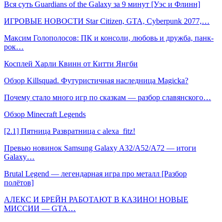
Вся суть Guardians of the Galaxy за 9 минут [Уэс и Флинн]
ИГРОВЫЕ НОВОСТИ Star Citizen, GTA, Cyberpunk 2077,…
Максим Голополосов: ПК и консоли, любовь и дружба, панк-
рок…
Косплей Харли Квинн от Китти Янгби
Обзор Killsquad. Футуристичная наследница Magicka?
Почему стало много игр по сказкам — разбор славянского…
Обзор Minecraft Legends
[2.1] Пятница Развратница с alexa_fitz!
Превью новинок Samsung Galaxy A32/A52/A72 — итоги
Galaxy…
Brutal Legend — легендарная игра про металл [Разбор
полётов]
АЛЕКС И БРЕЙН РАБОТАЮТ В КАЗИНО! НОВЫЕ
МИССИИ — GTA…