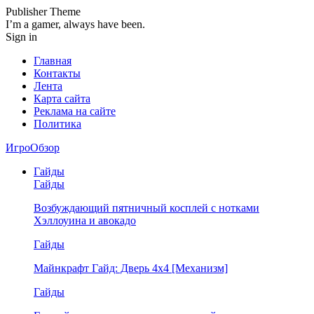
Publisher Theme
I’m a gamer, always have been.
Sign in
Главная
Контакты
Лента
Карта сайта
Реклама на сайте
Политика
ИгроОбзор
Гайды
Гайды
Возбуждающий пятничный косплей с нотками
Хэллоуина и авокадо
Гайды
Майнкрафт Гайд: Дверь 4х4 [Механизм]
Гайды