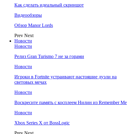
Как сделать идеальный скриншот
Видеообзоры
Обзор Manor Lords
Prev
Next
Новости
Новости
Релиз Gran Turismo 7 не за горами
Новости
Игроки в Fortnite устраивают настоящие дуэли на
световых мечах
Новости
Воскресите память с косплеем Нилин из Remember Me
Новости
Xbox Series X от BossLogic
Prev
Next