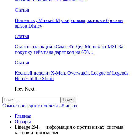
Статьи
Пошёл ты, Микки! Мультфильмы, которые бросали
вызов Disney
Статьи
Стартовала акция «Сам себе Дед Мороз» от MSI. За
покупку геймпада дарят код на 650…
Статьи
Косплей недели: X-Men, Overwatch, League of Legends,
Heroes of the Storm
Prev
Next
Самые последние новости об играх
Главная
Обзоры
Lineage 2M — информация о противниках, система
кланов и подземелья