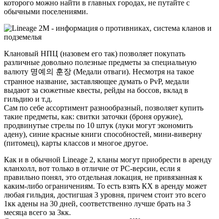
которого можно найти в главных городах, не путайте с
обычными поселениями.
Клановый НПЦ (назовем его так) позволяет покупать
различные довольно полезные предметы за специальную
валюту 명예의 훈장 (Медали отваги). Несмотря на такое
странное название, заставляющее думать о PvP, медали
выдают за сюжетные квесты, рейды на боссов, вклад в
гильдию и т.д.
Сам по себе ассортимент разнообразный, позволяет купить
такие предметы, как: свитки заточки (броня оружие),
продвинутые стрелы по 10 штук (луки могут экономить
адену), синие красные книги способностей, мини-виверну
(питомец), карты классов и многое другое.
Как и в обычной Lineage 2, кланы могут приобрести в аренду
кланхолл, вот только в отличие от PC-версии, если я
правильно понял, это отдельная локация, не привязанная к
каким-либо ограничениям. То есть взять КХ в аренду может
любая гильдия, достигшая 3 уровня, причем стоит это всего
1кк адены на 30 дней, соответственно лучше брать на 3
месяца всего за 3кк.