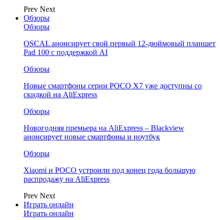
Prev
Next
Обзоры
Обзоры
OSCAL анонсирует свой первый 12-дюймовый планшет
Pad 100 с поддержкой AI
Обзоры
Новые смартфоны серии POCO X7 уже доступны со
скидкой на AliExpress
Обзоры
Новогодняя премьера на AliExpress – Blackview
анонсирует новые смартфоны и ноутбук
Обзоры
Xiaomi и POCO устроили под конец года большую
распродажу на AliExpress
Prev
Next
Играть онлайн
Играть онлайн