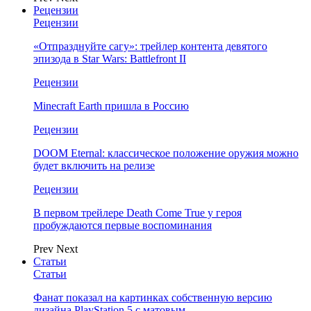
Рецензии
Рецензии
«Отпразднуйте сагу»: трейлер контента девятого
эпизода в Star Wars: Battlefront II
Рецензии
Minecraft Earth пришла в Россию
Рецензии
DOOM Eternal: классическое положение оружия можно
будет включить на релизе
Рецензии
В первом трейлере Death Come True у героя
пробуждаются первые воспоминания
Prev
Next
Статьи
Статьи
Фанат показал на картинках собственную версию
дизайна PlayStation 5 с матовым…