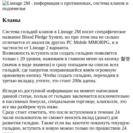
Кланы
Система гильдий кланов в Lineage 2M носит специфическое
название Blood Pledge System, но при этом она не сильно
отличается от аналогов других PC Mobile MMORPG, и в
частности от Lineage 2 варианта.
Возможность вступить или создать гильдию появляется
только с 20 уровня, нажимаем в главном меню на кнопку 혈맹
(значок в виде знамени) и сразу попадаем на список всех
гильдий, где напротив понравившейся жмем огромную
оранжевую кнопку. Чтобы создать гильдию, переходим в
третью вкладку, учтите, это стоит 200к адены.
Исходя из доступной информации на момент написания
данной статьи, польза от гильдии заключается исключительно
в пассивных бонусах, специальном торговце, кланхолле, это
все мы разберем чуть ниже.
Сразу стоит отметить, что после вступления в течение 24
часов пользователь не сможет вносить вклад (донат) для
развития гильдии. Также если вы захотите покинуть текущую
гильдию, вступить в новую можно только по прошествии 24