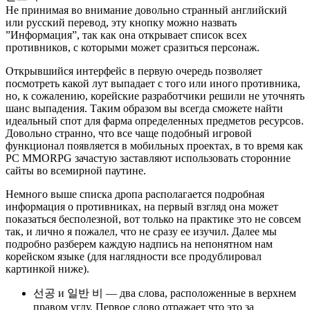
Не принимая во внимание довольно странный английский
или русский перевод, эту кнопку можно назвать
”Информация”, так как она открывает список всех
противников, с которыми может сразиться персонаж.
Открывшийся интерфейс в первую очередь позволяет
посмотреть какой лут выпадает с того или иного противника,
но, к сожалению, корейские разработчики решили не уточнять
шанс выпадения. Таким образом вы всегда сможете найти
идеальный спот для фарма определенных предметов ресурсов.
Довольно странно, что все чаще подобный игровой
функционал появляется в мобильных проектах, в то время как
PC MMORPG зачастую заставляют использовать сторонние
сайты во всемирной паутине.
Немного выше списка дропа располагается подробная
информация о противниках, на первый взгляд она может
показаться бесполезной, вот только на практике это не совсем
так, и лично я пожалел, что не сразу ее изучил. Далее мы
подробно разберем каждую надпись на непонятном нам
корейском языке (для наглядности все продублировал
картинкой ниже).
선공 и 일반 비 — два слова, расположенные в верхнем
правом углу. Первое слово отражает что это за