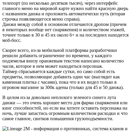
телепорт (по несколько десятков тысяч), через интерфейс
главного меню на мировой карте нужно найти красную дверь
с названием данжа и проложить автоматически путь (вторая
строчка появляющегося меню справа).
Данжи между собой в основном отличаются дропом (причем
в некоторых вообще нет снаряжения) и количеством этажей,
точнее только в 30 и 45 их около 6+ и на последних находится
моб-босс.
Скорее всего, из-за мобильной платформы разработчики
решили добавить ограничение по времени, у каждого
подземелья внизу оранжевым текстом написано количество
часов, которое в нем может находиться персонаж.
Таймер сбрасывается каждые сутки, но само собой есть
предметы, позволяющие добавить один час (выглядит как
каменная плитка с часами), пока что я их видел только в
игровом магазине за 300к адены (только для 45 и 50 данжа).
В целом из-за довольно неплохого зеленого синего лута
данжи — это очень хорошее место для фарма снаряжения или
кинг способностей, но если вы хотите оставить персонажа на
ночь, лучше запастись огромным количеством расходки и что
самое главное, свитков повышения грузоподъемности.