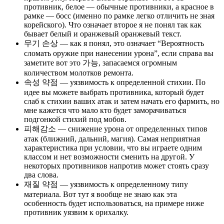
противник, белое — обычные противники, а красное в
рамке — босс (именно по рамке легко отличить не зная
корейского). Что означает второе я не понял так как
бывает белый и оранжевый оранжевый текст.
무기 손상 — как я понял, это означает “Вероятность
сломать оружие при нанесении урона”, если справа вы
заметите вот это 가능, запасаемся огромным
количеством молотков ремонта.
속성 약점 — уязвимость к определенной стихии. По
идее вы можете выбрать противника, который будет
слаб к стихии ваших атак и затем начать его фармить, но
мне кажется что мало кто будет заморачиваться
подгонкой стихий под мобов.
피해감소 — снижение урона от определенных типов
атак (ближний, дальний, магия). Самая неприятная
характеристика при условии, что вы играете одним
классом и нет возможности сменить на другой. У
некоторых противников напротив может стоять сразу
два слова.
재질 약점 — уязвимость к определенному типу
материала. Вот тут я вообще не знаю как эта
особенность будет использоваться, на примере ниже
противник уязвим к орихалку.