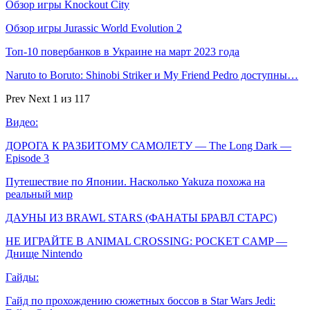
Обзор игры Knockout City
Обзор игры Jurassic World Evolution 2
Топ-10 повербанков в Украине на март 2023 года
Naruto to Boruto: Shinobi Striker и My Friend Pedro доступны…
Prev
Next
1 из 117
Видео:
ДОРОГА К РАЗБИТОМУ САМОЛЕТУ — The Long Dark —
Episode 3
Путешествие по Японии. Насколько Yakuza похожа на
реальный мир
ДАУНЫ ИЗ BRAWL STARS (ФАНАТЫ БРАВЛ СТАРС)
НЕ ИГРАЙТЕ В ANIMAL CROSSING: POCKET CAMP —
Днище Nintendo
Гайды:
Гайд по прохождению сюжетных боссов в Star Wars Jedi: