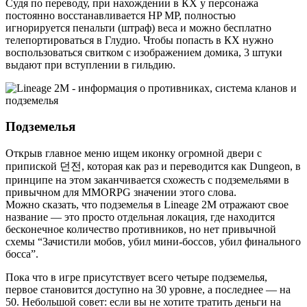
Судя по переводу, при нахождении в КХ у персонажа
постоянно восстанавливается HP MP, полностью
игнорируется пенальти (штраф) веса и можно бесплатно
телепортироваться в Глудио. Чтобы попасть в КХ нужно
воспользоваться свитком с изображением домика, 3 штуки
выдают при вступлении в гильдию.
Подземелья
Открыв главное меню ищем иконку огромной двери с
припиской 던전, которая как раз и переводится как Dungeon, в
принципе на этом заканчивается схожесть с подземельями в
привычном для MMORPG значении этого слова.
Можно сказать, что подземелья в Lineage 2M отражают свое
название — это просто отдельная локация, где находится
бесконечное количество противников, но нет привычной
схемы “Зачистили мобов, убил мини-боссов, убил финального
босса”.
Пока что в игре присутствует всего четыре подземелья,
первое становится доступно на 30 уровне, а последнее — на
50. Небольшой совет: если вы не хотите тратить деньги на