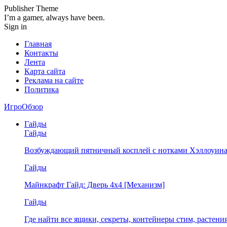
Publisher Theme
I’m a gamer, always have been.
Sign in
Главная
Контакты
Лента
Карта сайта
Реклама на сайте
Политика
ИгроОбзор
Гайды
Гайды
Возбуждающий пятничный косплей с нотками Хэллоуина
Гайды
Майнкрафт Гайд: Дверь 4х4 [Механизм]
Гайды
Где найти все ящики, секреты, контейнеры стим, растен