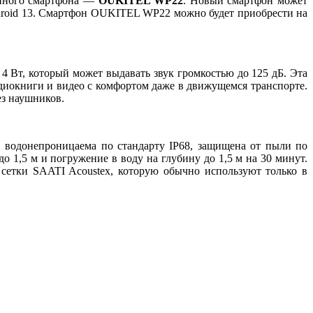
енного смартфона —
OUKITEL WP22
. Новый смартфон может
droid 13. Смартфон OUKITEL WP22 можно будет приобрести на
, который может выдавать звук громкостью до 125 дБ. Эта
удиокниги и видео с комфортом даже в движущемся транспорте.
ез наушников.
 водонепроницаема по стандарту IP68, защищена от пыли по
1,5 м и погружение в воду на глубину до 1,5 м на 30 минут.
 сетки SAATI Acoustex, которую обычно используют только в