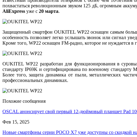
Известный производитель телефонов с более чем 10-летним
похвастаться революционным звуком 125 дБ, огромным аккум
AliExpress
уже с
20 марта
.
Защищенный смартфон OUKITEL WP22 оснащен самым большим 
особенность позволяет легко услышать звонок или сигнал уве
Кроме того, WP22 оснащен FM-радио, которое не нуждается в г
OUKITEL WP22 разработан для функционирования в суровых 
стандарту IP69K и сертифицирована по военному стандарту M
Более того, защита динамика от пыли, металлических части
профессиональных динамиках.
Похожие сообщения
OSCAL анонсирует свой первый 12-дюймовый планшет Pad 1
Фев 15, 2025
Новые смартфоны серии POCO X7 уже доступны со скидкой 