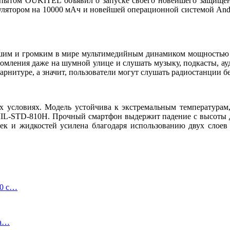
 опытом OUKITEL объявил о запуске своего новейшего защищ
улятором на 10000 мАч и новейшей операционной системой An
и громким в мире мультимедийным динамиком мощностью 4 Вт
домления даже на шумной улице и слушать музыку, подкасты, а
арнитуре, а значит, пользователи могут слушать радиостанции б
условиях. Модель устойчива к экстремальным температурам,
IL-STD-810H. Прочный смартфон выдержит падение с высоты до 
чек и жидкостей усилена благодаря использованию двух слоев
00 с…
на…