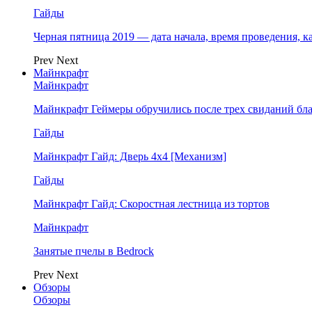
Гайды
Черная пятница 2019 — дата начала, время проведения, к
Prev
Next
Майнкрафт
Майнкрафт
Майнкрафт Геймеры обручились после трех свиданий бл
Гайды
Майнкрафт Гайд: Дверь 4х4 [Механизм]
Гайды
Майнкрафт Гайд: Скоростная лестница из тортов
Майнкрафт
Занятые пчелы в Bedrock
Prev
Next
Обзоры
Обзоры