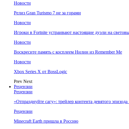
Новости
Релиз Gran Turismo 7 не за горами
Новости
Игроки в Fortnite устраивают настоящие дуэли на светов
Новости
Воскресите память с косплеем Нилин из Remember Me
Новости
Xbox Series X от BossLogic
Prev
Next
Рецензии
Рецензии
«Отпразднуйте сагу»: трейлер контента девятого эпизода в S
Рецензии
Minecraft Earth пришла в Россию