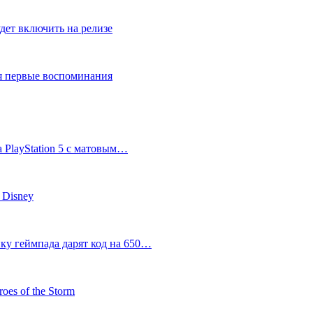
дет включить на релизе
ся первые воспоминания
 PlayStation 5 с матовым…
 Disney
пку геймпада дарят код на 650…
oes of the Storm