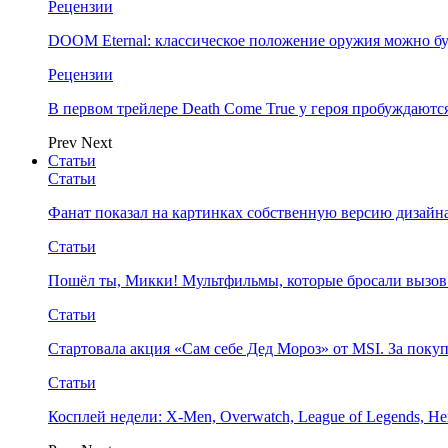
Рецензии
DOOM Eternal: классическое положение оружия можно бу
Рецензии
В первом трейлере Death Come True у героя пробуждают
Prev
Next
Статьи
Статьи
Фанат показал на картинках собственную версию дизайна
Статьи
Пошёл ты, Микки! Мультфильмы, которые бросали вызов
Статьи
Стартовала акция «Сам себе Дед Мороз» от MSI. За поку
Статьи
Косплей недели: X-Men, Overwatch, League of Legends, Her