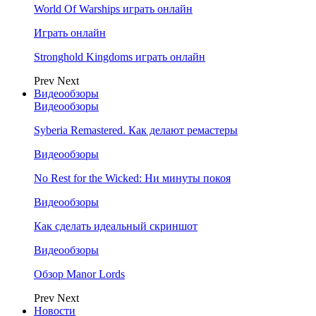
World Of Warships играть онлайн
Играть онлайн
Stronghold Kingdoms играть онлайн
Prev
Next
Видеообзоры
Видеообзоры
Syberia Remastered. Как делают ремастеры
Видеообзоры
No Rest for the Wicked: Ни минуты покоя
Видеообзоры
Как сделать идеальный скриншот
Видеообзоры
Обзор Manor Lords
Prev
Next
Новости