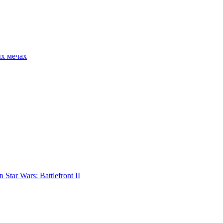
ых мечах
tar Wars: Battlefront II