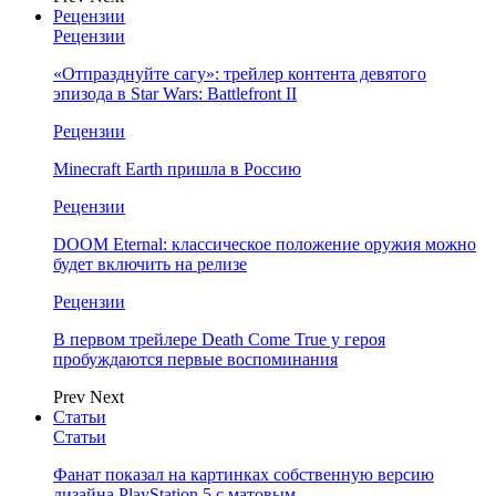
Рецензии
Рецензии
«Отпразднуйте сагу»: трейлер контента девятого
эпизода в Star Wars: Battlefront II
Рецензии
Minecraft Earth пришла в Россию
Рецензии
DOOM Eternal: классическое положение оружия можно
будет включить на релизе
Рецензии
В первом трейлере Death Come True у героя
пробуждаются первые воспоминания
Prev
Next
Статьи
Статьи
Фанат показал на картинках собственную версию
дизайна PlayStation 5 с матовым…