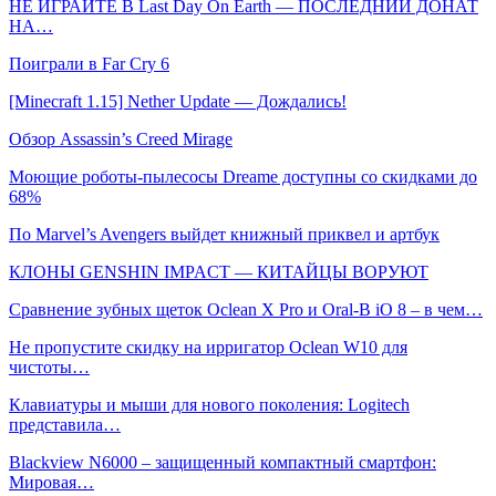
НЕ ИГРАЙТЕ В Last Day On Earth — ПОСЛЕДНИЙ ДОНАТ
НА…
Поиграли в Far Cry 6
[Minecraft 1.15] Nether Update — Дождались!
Обзор Assassin’s Creed Mirage
Моющие роботы-пылесосы Dreame доступны со скидками до
68%
По Marvel’s Avengers выйдет книжный приквел и артбук
КЛОНЫ GENSHIN IMPACT — КИТАЙЦЫ ВОРУЮТ
Сравнение зубных щеток Oclean X Pro и Oral-B iO 8 – в чем…
Не пропустите скидку на ирригатор Oclean W10 для
чистоты…
Клавиатуры и мыши для нового поколения: Logitech
представила…
Blackview N6000 – защищенный компактный смартфон:
Мировая…