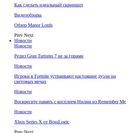
Как сделать идеальный скриншот
Видеообзоры
Обзор Manor Lords
Prev
Next
Новости
Новости
Релиз Gran Turismo 7 не за горами
Новости
Игроки в Fortnite устраивают настоящие дуэли на
световых мечах
Новости
Воскресите память с косплеем Нилин из Remember Me
Новости
Xbox Series X от BossLogic
Prev
Next