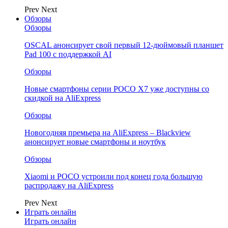
Prev
Next
Обзоры
Обзоры
OSCAL анонсирует свой первый 12-дюймовый планшет
Pad 100 с поддержкой AI
Обзоры
Новые смартфоны серии POCO X7 уже доступны со
скидкой на AliExpress
Обзоры
Новогодняя премьера на AliExpress – Blackview
анонсирует новые смартфоны и ноутбук
Обзоры
Xiaomi и POCO устроили под конец года большую
распродажу на AliExpress
Prev
Next
Играть онлайн
Играть онлайн