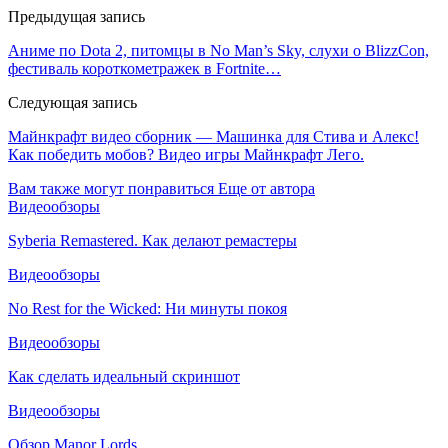
Предыдущая запись
Аниме по Dota 2, питомцы в No Man’s Sky, слухи о BlizzCon,
фестиваль короткометражек в Fortnite…
Следующая запись
Майнкрафт видео сборник — Машинка для Стива и Алекс!
Как победить мобов? Видео игры Майнкрафт Лего.
Вам также могут понравиться
Еще от автора
Видеообзоры
Syberia Remastered. Как делают ремастеры
Видеообзоры
No Rest for the Wicked: Ни минуты покоя
Видеообзоры
Как сделать идеальный скриншот
Видеообзоры
Обзор Manor Lords