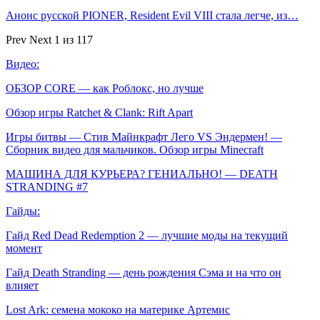
Анонс русской PIONER, Resident Evil VIII стала легче, из…
Prev
Next
1 из 117
Видео:
ОБЗОР CORE — как Роблокс, но лучше
Обзор игры Ratchet & Clank: Rift Apart
Игры битвы — Стив Майнкрафт Лего VS Эндермен! —
Сборник видео для мальчиков. Обзор игры Minecraft
МАШИНА ДЛЯ КУРЬЕРА? ГЕНИАЛЬНО! — DEATH
STRANDING #7
Гайды:
Гайд Red Dead Redemption 2 — лучшие моды на текущий
момент
Гайд Death Stranding — день рождения Сэма и на что он
влияет
Lost Ark: cемена мококо на материке Артемис