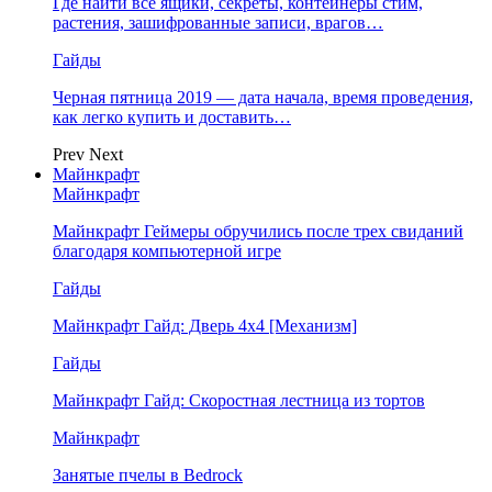
Где найти все ящики, секреты, контейнеры стим,
растения, зашифрованные записи, врагов…
Гайды
Черная пятница 2019 — дата начала, время проведения,
как легко купить и доставить…
Prev
Next
Майнкрафт
Майнкрафт
Майнкрафт Геймеры обручились после трех свиданий
благодаря компьютерной игре
Гайды
Майнкрафт Гайд: Дверь 4х4 [Механизм]
Гайды
Майнкрафт Гайд: Скоростная лестница из тортов
Майнкрафт
Занятые пчелы в Bedrock