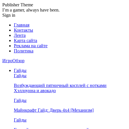
Publisher Theme
I’m a gamer, always have been.
Sign in
Главная
Контакты
Лента
Карта сайта
Реклама на сайте
Политика
ИгроОбзор
Гайды
Гайды
Возбуждающий пятничный косплей с нотками
Хэллоуина и авокадо
Гайды
Майнкрафт Гайд: Дверь 4х4 [Механизм]
Гайды