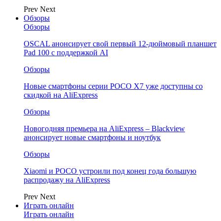
Prev
Next
Обзоры
Обзоры
OSCAL анонсирует свой первый 12-дюймовый планшет
Pad 100 с поддержкой AI
Обзоры
Новые смартфоны серии POCO X7 уже доступны со
скидкой на AliExpress
Обзоры
Новогодняя премьера на AliExpress – Blackview
анонсирует новые смартфоны и ноутбук
Обзоры
Xiaomi и POCO устроили под конец года большую
распродажу на AliExpress
Prev
Next
Играть онлайн
Играть онлайн