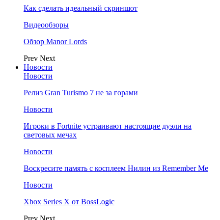
Как сделать идеальный скриншот
Видеообзоры
Обзор Manor Lords
Prev
Next
Новости
Новости
Релиз Gran Turismo 7 не за горами
Новости
Игроки в Fortnite устраивают настоящие дуэли на
световых мечах
Новости
Воскресите память с косплеем Нилин из Remember Me
Новости
Xbox Series X от BossLogic
Prev
Next