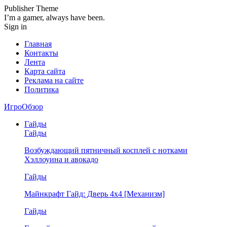
Publisher Theme
I’m a gamer, always have been.
Sign in
Главная
Контакты
Лента
Карта сайта
Реклама на сайте
Политика
ИгроОбзор
Гайды
Гайды
Возбуждающий пятничный косплей с нотками
Хэллоуина и авокадо
Гайды
Майнкрафт Гайд: Дверь 4х4 [Механизм]
Гайды