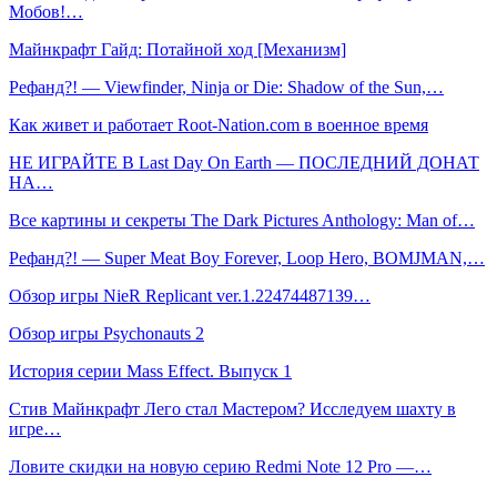
Мобов!…
Майнкрафт Гайд: Потайной ход [Механизм]
Рефанд?! — Viewfinder, Ninja or Die: Shadow of the Sun,…
Как живет и работает Root-Nation.com в военное время
НЕ ИГРАЙТЕ В Last Day On Earth — ПОСЛЕДНИЙ ДОНАТ
НА…
Все картины и секреты The Dark Pictures Anthology: Man of…
Рефанд?! — Super Meat Boy Forever, Loop Hero, BOMJMAN,…
Обзор игры NieR Replicant ver.1.22474487139…
Обзор игры Psychonauts 2
История серии Mass Effect. Выпуск 1
Стив Майнкрафт Лего стал Мастером? Исследуем шахту в
игре…
Ловите скидки на новую серию Redmi Note 12 Pro —…