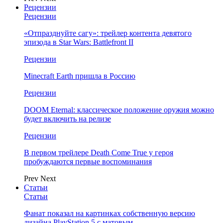
Рецензии
Рецензии
«Отпразднуйте сагу»: трейлер контента девятого
эпизода в Star Wars: Battlefront II
Рецензии
Minecraft Earth пришла в Россию
Рецензии
DOOM Eternal: классическое положение оружия можно
будет включить на релизе
Рецензии
В первом трейлере Death Come True у героя
пробуждаются первые воспоминания
Prev
Next
Статьи
Статьи
Фанат показал на картинках собственную версию
дизайна PlayStation 5 с матовым…