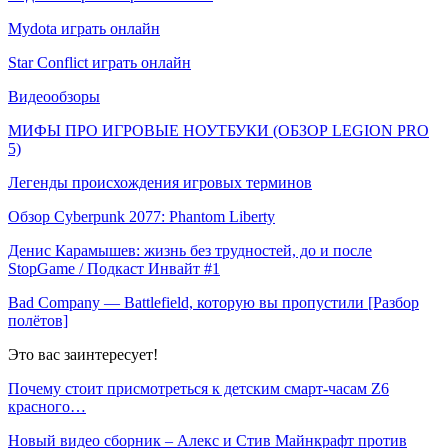
Mydota играть онлайн
Star Conflict играть онлайн
Видеообзоры
МИФЫ ПРО ИГРОВЫЕ НОУТБУКИ (ОБЗОР LEGION PRO
5)
Легенды происхождения игровых терминов
Обзор Cyberpunk 2077: Phantom Liberty
Денис Карамышев: жизнь без трудностей, до и после
StopGame / Подкаст Инвайт #1
Bad Company — Battlefield, которую вы пропустили [Разбор
полётов]
Это вас заинтересует!
Почему стоит присмотреться к детским смарт-часам Z6
красного…
Новый видео сборник – Алекс и Стив Майнкрафт против