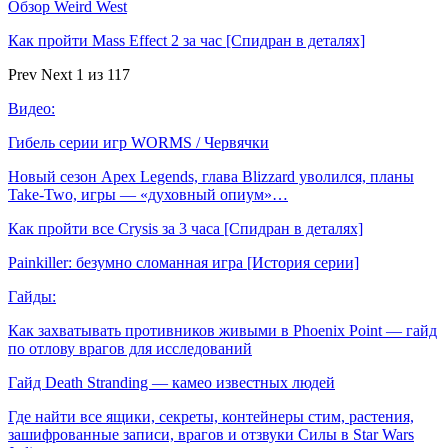
Обзор Weird West
Как пройти Mass Effect 2 за час [Спидран в деталях]
Prev
Next
1 из 117
Видео:
Гибель серии игр WORMS / Червячки
Новый сезон Apex Legends, глава Blizzard уволился, планы
Take-Two, игры — «духовный опиум»…
Как пройти все Crysis за 3 часа [Спидран в деталях]
Painkiller: безумно сломанная игра [История серии]
Гайды:
Как захватывать противников живыми в Phoenix Point — гайд
по отлову врагов для исследований
Гайд Death Stranding — камео известных людей
Где найти все ящики, секреты, контейнеры стим, растения,
зашифрованные записи, врагов и отзвуки Силы в Star Wars