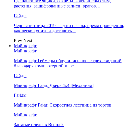
Где найти все ящики, секреты, контейнеры стим,
растения, зашифрованные записи, врагов…
Гайды
Черная пятница 2019 — дата начала, время проведения,
как легко купить и доставить…
Prev
Next
Майнкрафт
Майнкрафт
Майнкрафт Геймеры обручились после трех свиданий
благодаря компьютерной игре
Гайды
Майнкрафт Гайд: Дверь 4х4 [Механизм]
Гайды
Майнкрафт Гайд: Скоростная лестница из тортов
Майнкрафт
Занятые пчелы в Bedrock