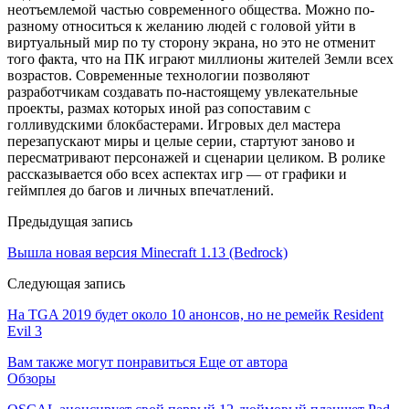
неотъемлемой частью современного общества. Можно по-
разному относиться к желанию людей с головой уйти в
виртуальный мир по ту сторону экрана, но это не отменит
того факта, что на ПК играют миллионы жителей Земли всех
возрастов. Современные технологии позволяют
разработчикам создавать по-настоящему увлекательные
проекты, размах которых иной раз сопоставим с
голливудскими блокбастерами. Игровых дел мастера
перезапускают миры и целые серии, стартуют заново и
пересматривают персонажей и сценарии целиком. В ролике
рассказывается обо всех аспектах игр — от графики и
геймплея до багов и личных впечатлений.
Предыдущая запись
Вышла новая версия Minecraft 1.13 (Bedrock)
Следующая запись
На TGA 2019 будет около 10 анонсов, но не ремейк Resident
Evil 3
Вам также могут понравиться
Еще от автора
Обзоры