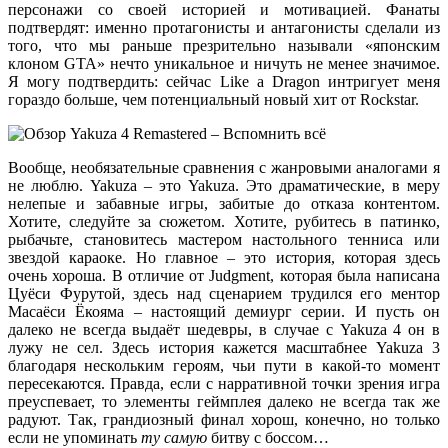
персонажи со своей историей и мотивацией. Фанаты
подтвердят: именно протагонисты и антагонисты сделали из
того, что мы раньше презрительно называли «японским
клоном GTA» нечто уникальное и ничуть не менее значимое.
Я могу подтвердить: сейчас Like a Dragon интригует меня
гораздо больше, чем потенциальный новый хит от Rockstar.
Вообще, необязательные сравнения с жанровыми аналогами я
не люблю. Yakuza – это Yakuza. Это драматические, в меру
нелепые и забавные игры, забитые до отказа контентом.
Хотите, следуйте за сюжетом. Хотите, рубитесь в патинко,
рыбачьте, становитесь мастером настольного тенниса или
звездой караоке. Но главное – это история, которая здесь
очень хороша. В отличие от Judgment, которая была написана
Цуёси Фурутой, здесь над сценарием трудился его ментор
Масаёси Ёкояма – настоящий демиург серии. И пусть он
далеко не всегда выдаёт шедевры, в случае с Yakuza 4 он в
лужу не сел. Здесь история кажется масштабнее Yakuza 3
благодаря нескольким героям, чьи пути в какой-то момент
пересекаются. Правда, если с нарративной точки зрения игра
преуспевает, то элементы геймплея далеко не всегда так же
радуют. Так, грандиозный финал хорош, конечно, но только
если не упоминать
ту самую
битву с боссом…