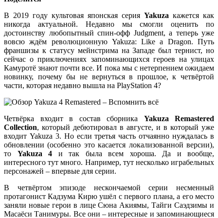
В 2019 году культовая японская серия
Yakuza
кажется как
никогда актуальной. Недавно мы смогли оценить по
достоинству любопытный спин-офф Judgment, а теперь уже
вовсю ждём революционную Yakuza: Like a Dragon. Путь
франшизы к статусу мейнстрима на Западе был тернист, но
сейчас о приключениях запоминающихся героев на улицах
Камуротё знают почти все. И пока мы с нетерпением ожидаем
новинку, почему бы не вернуться в прошлое, к четвёртой
части, которая недавно вышла на PlayStation 4?
Четвёрка входит в состав сборника
Yakuza Remastered
Collection
, который дебютировал в августе, и в который уже
входит Yakuza 3. Но если третья часть отчаянно нуждалась в
обновлении (особенно это касается локализованной версии),
то
Yakuza 4
и так была всем хороша. Да и вообще,
интересного тут много. Например, тут несколько играбельных
персонажей – впервые для серии.
В четвёртом эпизоде нескончаемой серии несменный
протагонист Кадзума Кирю ушёл с первого плана, а его место
заняли новые герои в лице Сюна Акиямы, Тайги Саэдзимы и
Масаёси Танимуры. Все они – интересные и запоминающиеся