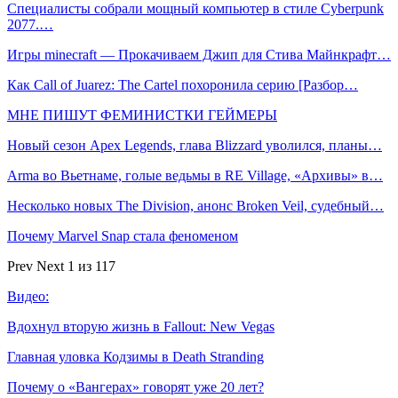
Специалисты собрали мощный компьютер в стиле Cyberpunk
2077.…
Игры minecraft — Прокачиваем Джип для Стива Майнкрафт…
Как Call of Juarez: The Cartel похоронила серию [Разбор…
МНЕ ПИШУТ ФЕМИНИСТКИ ГЕЙМЕРЫ
Новый сезон Apex Legends, глава Blizzard уволился, планы…
Arma во Вьетнаме, голые ведьмы в RE Village, «Архивы» в…
Несколько новых The Division, анонс Broken Veil, судебный…
Почему Marvel Snap стала феноменом
Prev
Next
1 из 117
Видео:
Вдохнул вторую жизнь в Fallout: New Vegas
Главная уловка Кодзимы в Death Stranding
Почему о «Вангерах» говорят уже 20 лет?