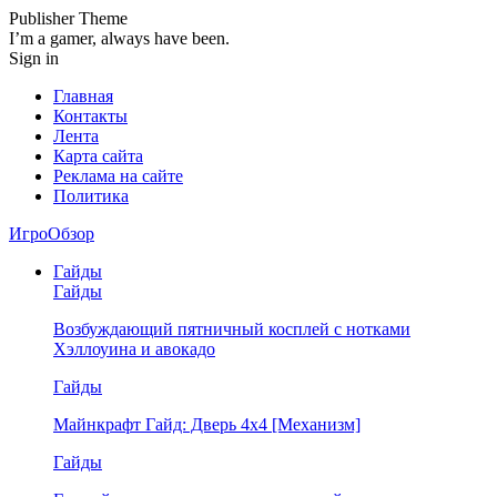
Publisher Theme
I’m a gamer, always have been.
Sign in
Главная
Контакты
Лента
Карта сайта
Реклама на сайте
Политика
ИгроОбзор
Гайды
Гайды
Возбуждающий пятничный косплей с нотками
Хэллоуина и авокадо
Гайды
Майнкрафт Гайд: Дверь 4х4 [Механизм]
Гайды