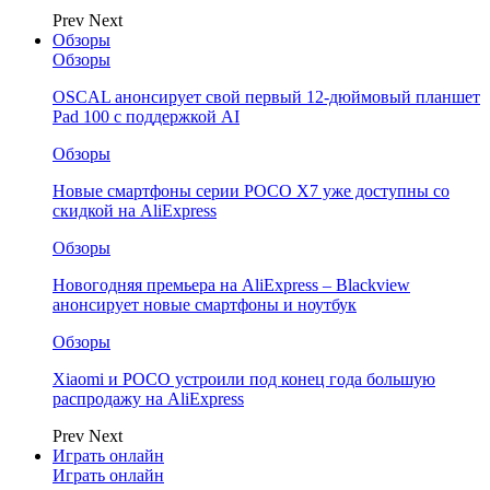
Prev
Next
Обзоры
Обзоры
OSCAL анонсирует свой первый 12-дюймовый планшет
Pad 100 с поддержкой AI
Обзоры
Новые смартфоны серии POCO X7 уже доступны со
скидкой на AliExpress
Обзоры
Новогодняя премьера на AliExpress – Blackview
анонсирует новые смартфоны и ноутбук
Обзоры
Xiaomi и POCO устроили под конец года большую
распродажу на AliExpress
Prev
Next
Играть онлайн
Играть онлайн