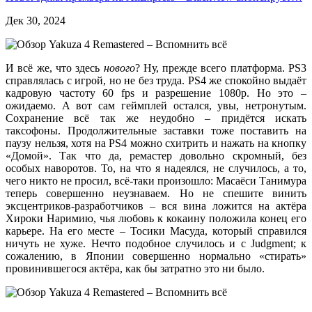
Дек 30, 2024
И всё же, что здесь
нового
? Ну, прежде всего платформа. PS3
справлялась с игрой, но не без труда. PS4 же спокойно выдаёт
кадровую частоту 60 fps и разрешение 1080p. Но это –
ожидаемо. А вот сам геймплей остался, увы, нетронутым.
Сохранение всё так же неудобно – придётся искать
таксофоны. Продолжительные заставки тоже поставить на
паузу нельзя, хотя на PS4 можно схитрить и нажать на кнопку
«Домой». Так что да, ремастер довольно скромный, без
особых наворотов. То, на что я надеялся, не случилось, а то,
чего никто не просил, всё-таки произошло: Масаёси Танимура
теперь совершенно неузнаваем. Но не спешите винить
эксцентриков-разработчиков – вся вина ложится на актёра
Хироки Наримию, чья любовь к кокаину положила конец его
карьере. На его месте – Тосики Масуда, который справился
ничуть не хуже. Нечто подобное случилось и с Judgment; к
сожалению, в Японии совершенно нормально «стирать»
провинившегося актёра, как бы затратно это ни было.