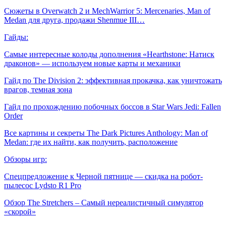
Сюжеты в Overwatch 2 и MechWarrior 5: Mercenaries, Man of
Medan для друга, продажи Shenmue III…
Гайды:
Самые интересные колоды дополнения «Hearthstone: Натиск
драконов» — используем новые карты и механики
Гайд по The Division 2: эффективная прокачка, как уничтожать
врагов, темная зона
Гайд по прохождению побочных боссов в Star Wars Jedi: Fallen
Order
Все картины и секреты The Dark Pictures Anthology: Man of
Medan: где их найти, как получить, расположение
Обзоры игр:
Спецпредложение к Черной пятнице — скидка на робот-
пылесос Lydsto R1 Pro
Обзор The Stretchers – Самый нереалистичный симулятор
«скорой»