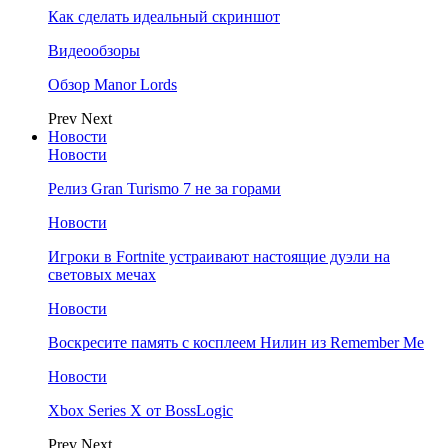
Как сделать идеальный скриншот
Видеообзоры
Обзор Manor Lords
Prev
Next
Новости
Новости
Релиз Gran Turismo 7 не за горами
Новости
Игроки в Fortnite устраивают настоящие дуэли на
световых мечах
Новости
Воскресите память с косплеем Нилин из Remember Me
Новости
Xbox Series X от BossLogic
Prev
Next