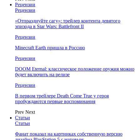
Рецензии
Рецензии
«Отпразднуйте сагу»: трейлер контента девятого
эпизода в Star Wars: Battlefront II
Рецензии
Minecraft Earth пришла в Россию
Рецензии
DOOM Eternal: классическое положение оружия можно
будет включить на релизе
Рецензии
В первом трейлере Death Come True у героя
пробуждаются первые воспоминания
Prev
Next
Статьи
Статьи
Фанат показал на картинках собственную версию
дизайна PlayStation 5 с матовым…