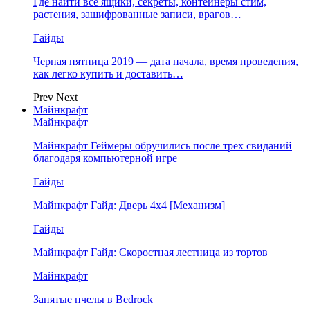
Где найти все ящики, секреты, контейнеры стим,
растения, зашифрованные записи, врагов…
Гайды
Черная пятница 2019 — дата начала, время проведения,
как легко купить и доставить…
Prev
Next
Майнкрафт
Майнкрафт
Майнкрафт Геймеры обручились после трех свиданий
благодаря компьютерной игре
Гайды
Майнкрафт Гайд: Дверь 4х4 [Механизм]
Гайды
Майнкрафт Гайд: Скоростная лестница из тортов
Майнкрафт
Занятые пчелы в Bedrock