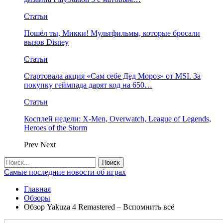
Статьи
Пошёл ты, Микки! Мультфильмы, которые бросали
вызов Disney
Статьи
Стартовала акция «Сам себе Дед Мороз» от MSI. За
покупку геймпада дарят код на 650…
Статьи
Косплей недели: X-Men, Overwatch, League of Legends,
Heroes of the Storm
Prev
Next
Самые последние новости об играх
Главная
Обзоры
Обзор Yakuza 4 Remastered – Вспомнить всё