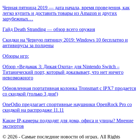
Черная пятница 2019 — дата начала, время проведения, как
легко купить и доставить товары из Amazon и других
зарубежных…
Гайд Death Stranding — обзор всего оружия
Скидки на Черную пятницу 2019: Windows 10 бесплатно и
антивирусы за полцены
Обзоры игр:
Обзор «Ведьмак 3: Дикая Охота» для Nintendo Switch –
Титанический порт, который доказывает, что нет ничего
невозможного
Обновленная портативная колонка Tronsmart с IPX7 продается
со скидкой (только 3 дня!)
OneOdio предлагает спортивные наушники OpenRock Pro со
скидкой на распродаже 11.11
Какие IP-камеры подходят для дома, офиса и улицы? Мнение
экспертов
© 2026 - Самые последние новости об играх. All Rights