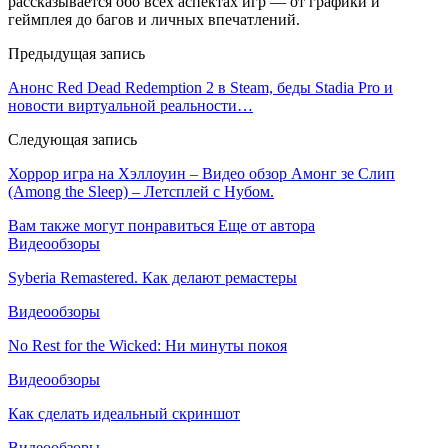
рассказывается обо всех аспектах игр — от графики и
геймплея до багов и личных впечатлений.
Предыдущая запись
Анонс Red Dead Redemption 2 в Steam, беды Stadia Pro и
новости виртуальной реальности…
Следующая запись
Хоррор игра на Хэллоуин – Видео обзор Амонг зе Слип
(Among the Sleep) – Летсплей с Нубом.
Вам также могут понравиться
Еще от автора
Видеообзоры
Syberia Remastered. Как делают ремастеры
Видеообзоры
No Rest for the Wicked: Ни минуты покоя
Видеообзоры
Как сделать идеальный скриншот
Видеообзоры