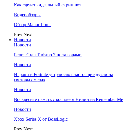
Как сделать идеальный скриншот
Видеообзоры
Обзор Manor Lords
Prev
Next
Новости
Новости
Релиз Gran Turismo 7 не за горами
Новости
Игроки в Fortnite устраивают настоящие дуэли на
световых мечах
Новости
Воскресите память с косплеем Нилин из Remember Me
Новости
Xbox Series X от BossLogic
Prev
Next