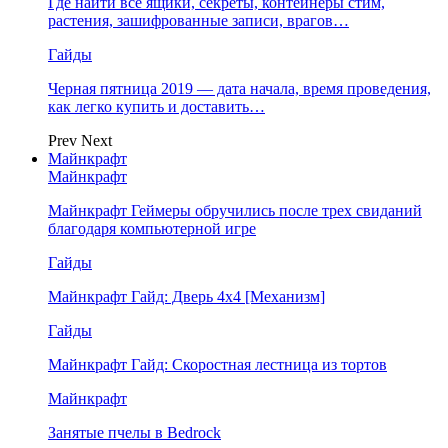
Где найти все ящики, секреты, контейнеры стим,
растения, зашифрованные записи, врагов…
Гайды
Черная пятница 2019 — дата начала, время проведения,
как легко купить и доставить…
Prev
Next
Майнкрафт
Майнкрафт
Майнкрафт Геймеры обручились после трех свиданий
благодаря компьютерной игре
Гайды
Майнкрафт Гайд: Дверь 4х4 [Механизм]
Гайды
Майнкрафт Гайд: Скоростная лестница из тортов
Майнкрафт
Занятые пчелы в Bedrock