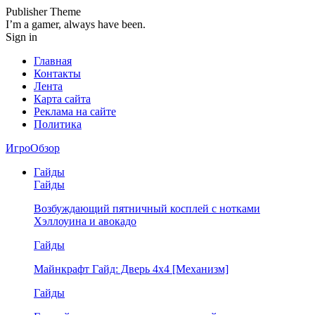
Publisher Theme
I’m a gamer, always have been.
Sign in
Главная
Контакты
Лента
Карта сайта
Реклама на сайте
Политика
ИгроОбзор
Гайды
Гайды
Возбуждающий пятничный косплей с нотками
Хэллоуина и авокадо
Гайды
Майнкрафт Гайд: Дверь 4х4 [Механизм]
Гайды