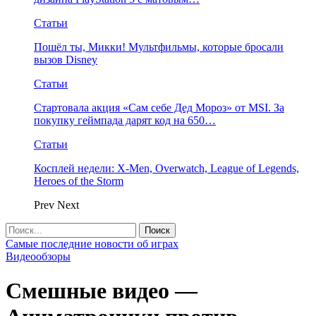
Статьи
Пошёл ты, Микки! Мультфильмы, которые бросали
вызов Disney
Статьи
Стартовала акция «Сам себе Дед Мороз» от MSI. За
покупку геймпада дарят код на 650…
Статьи
Косплей недели: X-Men, Overwatch, League of Legends,
Heroes of the Storm
Prev
Next
Самые последние новости об играх
Видеообзоры
Смешные видео —