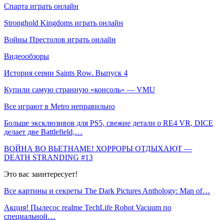
Спарта играть онлайн
Stronghold Kingdoms играть онлайн
Войны Престолов играть онлайн
Видеообзоры
История серии Saints Row. Выпуск 4
Купили самую странную «консоль» — VMU
Все играют в Metro неправильно
Больше эксклюзивов для PS5, свежие детали о RE4 VR, DICE
делает две Battlefield,…
ВОЙНА ВО ВЬЕТНАМЕ! ХОРРОРЫ ОТДЫХАЮТ —
DEATH STRANDING #13
Это вас заинтересует!
Все картины и секреты The Dark Pictures Anthology: Man of…
Акция! Пылесос realme TechLife Robot Vacuum по
специальной…