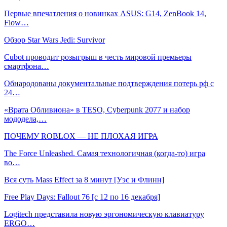
Первые впечатления о новинках ASUS: G14, ZenBook 14,
Flow…
Обзор Star Wars Jedi: Survivor
Cubot проводит розыгрыш в честь мировой премьеры
смартфона…
Обнародованы документальные подтверждения потерь рф с
24…
«Врата Обливиона» в TESO, Cyberpunk 2077 и набор
мододела,…
ПОЧЕМУ ROBLOX — НЕ ПЛОХАЯ ИГРА
The Force Unleashed. Самая технологичная (когда-то) игра
во…
Вся суть Mass Effect за 8 минут [Уэс и Флинн]
Free Play Days: Fallout 76 [с 12 по 16 декабря]
Logitech представила новую эргономическую клавиатуру
ERGO…