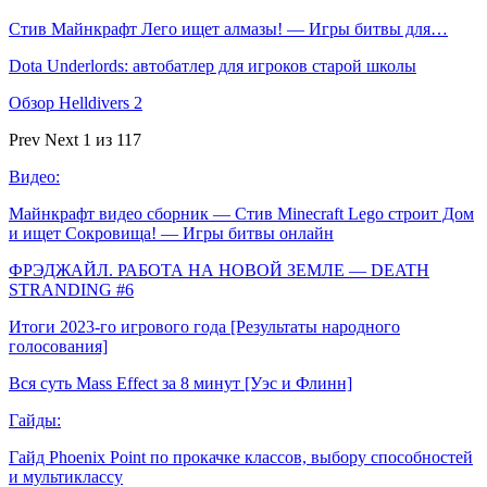
Стив Майнкрафт Лего ищет алмазы! — Игры битвы для…
Dota Underlords: автобатлер для игроков старой школы
Обзор Helldivers 2
Prev
Next
1 из 117
Видео:
Майнкрафт видео сборник — Стив Minecraft Lego строит Дом
и ищет Сокровища! — Игры битвы онлайн
ФРЭДЖАЙЛ. РАБОТА НА НОВОЙ ЗЕМЛЕ — DEATH
STRANDING #6
Итоги 2023-го игрового года [Результаты народного
голосования]
Вся суть Mass Effect за 8 минут [Уэс и Флинн]
Гайды:
Гайд Phoenix Point по прокачке классов, выбору способностей
и мультиклассу