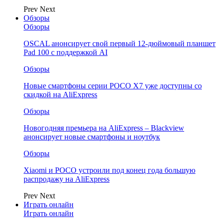
Prev
Next
Обзоры
Обзоры
OSCAL анонсирует свой первый 12-дюймовый планшет
Pad 100 с поддержкой AI
Обзоры
Новые смартфоны серии POCO X7 уже доступны со
скидкой на AliExpress
Обзоры
Новогодняя премьера на AliExpress – Blackview
анонсирует новые смартфоны и ноутбук
Обзоры
Xiaomi и POCO устроили под конец года большую
распродажу на AliExpress
Prev
Next
Играть онлайн
Играть онлайн