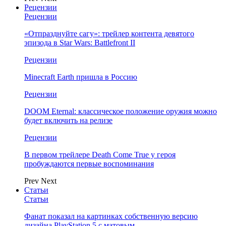
Рецензии
Рецензии
«Отпразднуйте сагу»: трейлер контента девятого
эпизода в Star Wars: Battlefront II
Рецензии
Minecraft Earth пришла в Россию
Рецензии
DOOM Eternal: классическое положение оружия можно
будет включить на релизе
Рецензии
В первом трейлере Death Come True у героя
пробуждаются первые воспоминания
Prev
Next
Статьи
Статьи
Фанат показал на картинках собственную версию
дизайна PlayStation 5 с матовым…