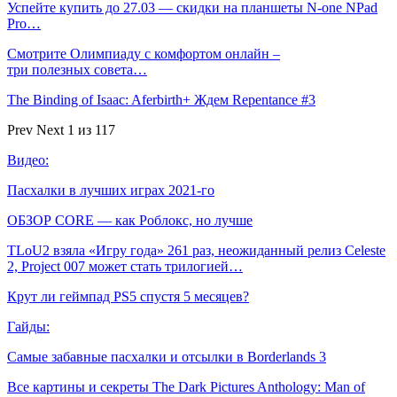
Успейте купить до 27.03 — скидки на планшеты N-one NPad
Pro…
Смотрите Олимпиаду с комфортом онлайн –
три полезных совета…
The Binding of Isaac: Aferbirth+ Ждем Repentance #3
Prev
Next
1 из 117
Видео:
Пасхалки в лучших играх 2021-го
ОБЗОР CORE — как Роблокс, но лучше
TLoU2 взяла «Игру года» 261 раз, неожиданный релиз Celeste
2, Project 007 может стать трилогией…
Крут ли геймпад PS5 спустя 5 месяцев?
Гайды:
Самые забавные пасхалки и отсылки в Borderlands 3
Все картины и секреты The Dark Pictures Anthology: Man of