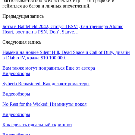
рассказывается обо всех аспектах игр — от графики и
геймплея до багов и личных впечатлений.
Предыдущая запись
Боты в Battlefield 2042, статус TESVI, бан трейлера Atomic
Heart, рост цен в PSN, Don’t Starve…
Следующая запись
Намёки на новые Silent Hill, Dead Space и Call of Duty, дизайн
в Diablo IV, кража $10 100 000…
Вам также могут понравиться
Еще от автора
Видеообзоры
Syberia Remastered. Как делают ремастеры
Видеообзоры
No Rest for the Wicked: Ни минуты покоя
Видеообзоры
Как сделать идеальный скриншот
Видеообзоры