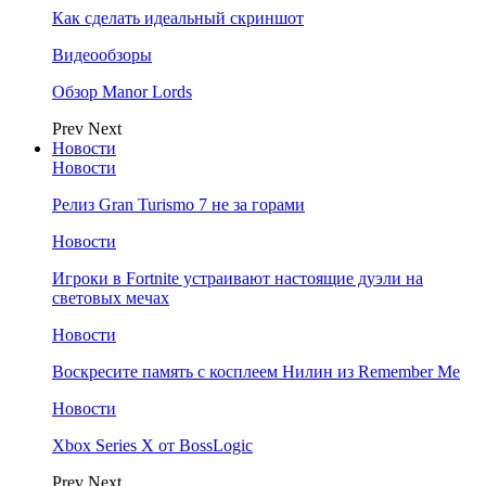
Как сделать идеальный скриншот
Видеообзоры
Обзор Manor Lords
Prev
Next
Новости
Новости
Релиз Gran Turismo 7 не за горами
Новости
Игроки в Fortnite устраивают настоящие дуэли на
световых мечах
Новости
Воскресите память с косплеем Нилин из Remember Me
Новости
Xbox Series X от BossLogic
Prev
Next