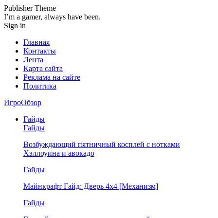
Publisher Theme
I’m a gamer, always have been.
Sign in
Главная
Контакты
Лента
Карта сайта
Реклама на сайте
Политика
ИгроОбзор
Гайды
Гайды
Возбуждающий пятничный косплей с нотками
Хэллоуина и авокадо
Гайды
Майнкрафт Гайд: Дверь 4х4 [Механизм]
Гайды