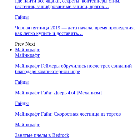
Где найти все ящики, секреты, контейнеры стим,
растения, зашифрованные записи, врагов…
Гайды
Черная пятница 2019 — дата начала, время проведения,
как легко купить и доставить…
Prev
Next
Майнкрафт
Майнкрафт
Майнкрафт Геймеры обручились после трех свиданий
благодаря компьютерной игре
Гайды
Майнкрафт Гайд: Дверь 4х4 [Механизм]
Гайды
Майнкрафт Гайд: Скоростная лестница из тортов
Майнкрафт
Занятые пчелы в Bedrock