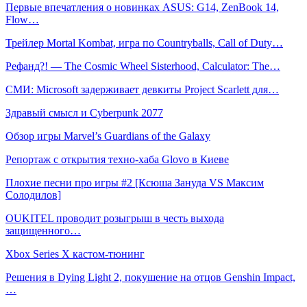
Первые впечатления о новинках ASUS: G14, ZenBook 14,
Flow…
Трейлер Mortal Kombat, игра по Countryballs, Call of Duty…
Рефанд?! — The Cosmic Wheel Sisterhood, Calculator: The…
СМИ: Microsoft задерживает девкиты Project Scarlett для…
Здравый смысл и Cyberpunk 2077
Обзор игры Marvel’s Guardians of the Galaxy
Репортаж с открытия техно-хаба Glovo в Киеве
Плохие песни про игры #2 [Ксюша Зануда VS Максим
Солодилов]
OUKITEL проводит розыгрыш в честь выхода
защищенного…
Xbox Series X кастом-тюнинг
Решения в Dying Light 2, покушение на отцов Genshin Impact,
…