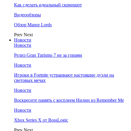
Как сделать идеальный скриншот
Видеообзоры
Обзор Manor Lords
Prev
Next
Новости
Новости
Релиз Gran Turismo 7 не за горами
Новости
Игроки в Fortnite устраивают настоящие дуэли на
световых мечах
Новости
Воскресите память с косплеем Нилин из Remember Me
Новости
Xbox Series X от BossLogic
Prev
Next