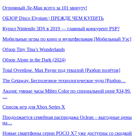
Огромный Ле-Ман всего за 101 минуту!
ОБЗОР Disco Elysium | ПРЕЖДЕ ЧЕМ КУПИТЬ
Купил Nintendo 3DS в 2019 — главный конкурент PSP?
Мобильные игры по кино и мультфильмам [Мобильный Уэс]
Обзор Tiny Tina’s Wonderlands
Обзор Alone in the Dark (2024)
Total Overdose. Max Payne под текилой [Разбор полётов]
The Getaway. Бесполезное технологическое чудо [Разбор…
Акция: умные часы Mibro Color по специальной цене $34,99.
…
Список игр для Xbox Series X
Продолжается семейная распродажа Oclean – выгодные цены
на…
Новые смартфоны серии POCO X7 уже доступны со скидкой