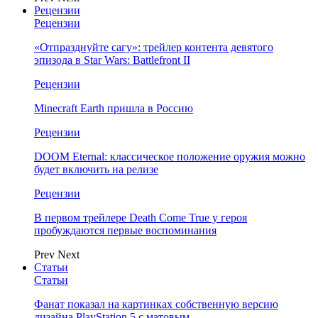
Рецензии
Рецензии
«Отпразднуйте сагу»: трейлер контента девятого
эпизода в Star Wars: Battlefront II
Рецензии
Minecraft Earth пришла в Россию
Рецензии
DOOM Eternal: классическое положение оружия можно
будет включить на релизе
Рецензии
В первом трейлере Death Come True у героя
пробуждаются первые воспоминания
Prev
Next
Статьи
Статьи
Фанат показал на картинках собственную версию
дизайна PlayStation 5 с матовым…