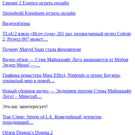
Lineage 2 Essence играть онлайн
Stronghold Kingdoms играть онлайн
Видеообзоры
TLoU2 взяла «Игру года» 261 раз, неожиданный релиз Celeste
2, Project 007 может…
Почему Marvel Snap стала феноменом
Видео обзор — Стив Майнкрафт Лего защищается от Мобов
Эндер Мира! —…
Графика ремастера Mass Effect, Nintendo и пенис Боузера,
открытый мир в новой…
Новый сборник видео — Эндермен против Стива Майнкрафт
Лего! – Minecraft…
Это вас заинтересует!
True Crime: Streets of LA. Комедийный детектив,
породивший…
Обзор Dragon’s Dogma 2