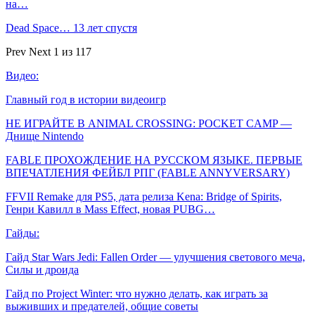
на…
Dead Space… 13 лет спустя
Prev
Next
1 из 117
Видео:
Главный год в истории видеоигр
НЕ ИГРАЙТЕ В ANIMAL CROSSING: POCKET CAMP —
Днище Nintendo
FABLE ПРОХОЖДЕНИЕ НА РУССКОМ ЯЗЫКЕ. ПЕРВЫЕ
ВПЕЧАТЛЕНИЯ ФЕЙБЛ РПГ (FABLE ANNYVERSARY)
FFVII Remake для PS5, дата релиза Kena: Bridge of Spirits,
Генри Кавилл в Mass Effect, новая PUBG…
Гайды:
Гайд Star Wars Jedi: Fallen Order — улучшения светового меча,
Силы и дроида
Гайд по Project Winter: что нужно делать, как играть за
выживших и предателей, общие советы