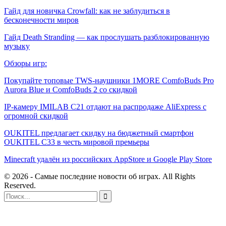
Гайд для новичка Crowfall: как не заблудиться в
бесконечности миров
Гайд Death Stranding — как прослушать разблокированную
музыку
Обзоры игр:
Покупайте топовые TWS-наушники 1MORE ComfoBuds Pro
Aurora Blue и ComfoBuds 2 со скидкой
IP-камеру IMILAB C21 отдают на распродаже AliExpress с
огромной скидкой
OUKITEL предлагает скидку на бюджетный смартфон
OUKITEL C33 в честь мировой премьеры
Minecraft удалён из российских AppStore и Google Play Store
© 2026 - Самые последние новости об играх. All Rights
Reserved.