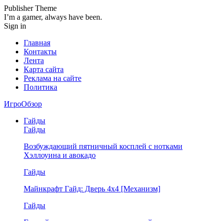
Publisher Theme
I’m a gamer, always have been.
Sign in
Главная
Контакты
Лента
Карта сайта
Реклама на сайте
Политика
ИгроОбзор
Гайды
Гайды
Возбуждающий пятничный косплей с нотками
Хэллоуина и авокадо
Гайды
Майнкрафт Гайд: Дверь 4х4 [Механизм]
Гайды