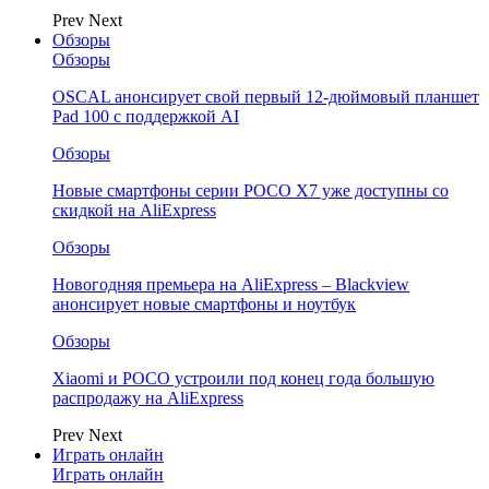
Prev
Next
Обзоры
Обзоры
OSCAL анонсирует свой первый 12-дюймовый планшет
Pad 100 с поддержкой AI
Обзоры
Новые смартфоны серии POCO X7 уже доступны со
скидкой на AliExpress
Обзоры
Новогодняя премьера на AliExpress – Blackview
анонсирует новые смартфоны и ноутбук
Обзоры
Xiaomi и POCO устроили под конец года большую
распродажу на AliExpress
Prev
Next
Играть онлайн
Играть онлайн