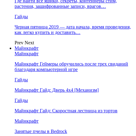
Где найти все ящики, секреты, контейнеры стим,
растения, зашифрованные записи, врагов…
Гайды
Черная пятница 2019 — дата начала, время проведения,
как легко купить и доставить…
Prev
Next
Майнкрафт
Майнкрафт
Майнкрафт Геймеры обручились после трех свиданий
благодаря компьютерной игре
Гайды
Майнкрафт Гайд: Дверь 4х4 [Механизм]
Гайды
Майнкрафт Гайд: Скоростная лестница из тортов
Майнкрафт
Занятые пчелы в Bedrock