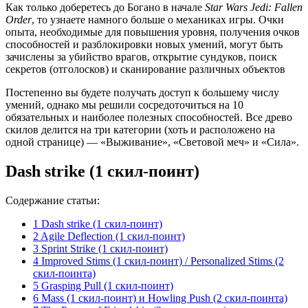
Как только доберетесь до Богано в начале
Star Wars Jedi: Fallen
Order
, то узнаете намного больше о механиках игры. Очки
опыта, необходимые для повышения уровня, получения очков
способностей и разблокировки новых умений, могут быть
зачислены за убийство врагов, открытие сундуков, поиск
секретов (отголосков) и сканирование различных объектов
Постепенно вы будете получать доступ к большему числу
умений, однако мы решили сосредоточиться на 10
обязательных и наиболее полезных способностей. Все древо
скилов делится на три категории (хоть и расположено на
одной странице) — «Выживание», «Световой меч» и «Сила».
Dash strike (1 скил-поинт)
Содержание статьи:
1
Dash strike (1 скил-поинт)
2
Agile Deflection (1 скил-поинт)
3
Sprint Strike (1 скил-поинт)
4
Improved Stims (1 скил-поинт) / Personalized Stims (2
скил-поинта)
5
Grasping Pull (1 скил-поинт)
6
Mass (1 скил-поинт) и Howling Push (2 скил-поинта)