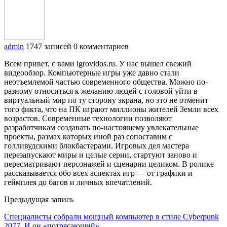
admin
1747 записей
0 комментариев
Всем привет, с вами igrovidos.ru. У нас вышел свежий
видеообзор. Компьютерные игры уже давно стали
неотъемлемой частью современного общества. Можно по-
разному относиться к желанию людей с головой уйти в
виртуальный мир по ту сторону экрана, но это не отменит
того факта, что на ПК играют миллионы жителей Земли всех
возрастов. Современные технологии позволяют
разработчикам создавать по-настоящему увлекательные
проекты, размах которых иной раз сопоставим с
голливудскими блокбастерами. Игровых дел мастера
перезапускают миры и целые серии, стартуют заново и
пересматривают персонажей и сценарии целиком. В ролике
рассказывается обо всех аспектах игр — от графики и
геймплея до багов и личных впечатлений.
Предыдущая запись
Специалисты собрали мощный компьютер в стиле Cyberpunk
2077. И он «потрясающий»