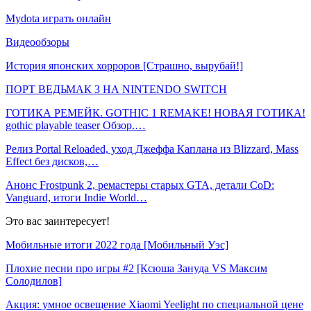
Mydota играть онлайн
Видеообзоры
История японских хорроров [Страшно, вырубай!]
ПОРТ ВЕДЬМАК 3 НА NINTENDO SWITCH
ГОТИКА РЕМЕЙК. GOTHIC 1 REMAKE! НОВАЯ ГОТИКА!
gothic playable teaser Обзор.…
Релиз Portal Reloaded, уход Джеффа Каплана из Blizzard, Mass
Effect без дисков,…
Анонс Frostpunk 2, ремастеры старых GTA, детали CoD:
Vanguard, итоги Indie World…
Это вас заинтересует!
Мобильные итоги 2022 года [Мобильный Уэс]
Плохие песни про игры #2 [Ксюша Зануда VS Максим
Солодилов]
Акция: умное освещение Xiaomi Yeelight по специальной цене