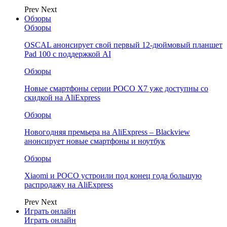
Prev
Next
Обзоры
Обзоры
OSCAL анонсирует свой первый 12-дюймовый планшет
Pad 100 с поддержкой AI
Обзоры
Новые смартфоны серии POCO X7 уже доступны со
скидкой на AliExpress
Обзоры
Новогодняя премьера на AliExpress – Blackview
анонсирует новые смартфоны и ноутбук
Обзоры
Xiaomi и POCO устроили под конец года большую
распродажу на AliExpress
Prev
Next
Играть онлайн
Играть онлайн