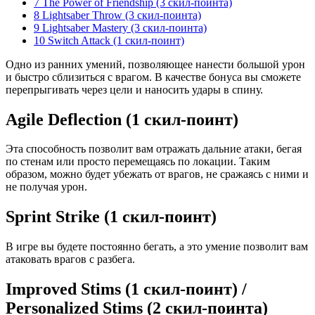
7
The Power of Friendship (3 скил-поинта)
8
Lightsaber Throw (3 скил-поинта)
9
Lightsaber Mastery (3 скил-поинта)
10
Switch Attack (1 скил-поинт)
Одно из ранних умений, позволяющее нанести большой урон
и быстро сблизиться с врагом. В качестве бонуса вы сможете
перепрыгивать через цели и наносить удары в спину.
Agile Deflection (1 скил-поинт)
Эта способность позволит вам отражать дальние атаки, бегая
по стенам или просто перемещаясь по локации. Таким
образом, можно будет убежать от врагов, не сражаясь с ними и
не получая урон.
Sprint Strike (1 скил-поинт)
В игре вы будете постоянно бегать, а это умение позволит вам
атаковать врагов с разбега.
Improved Stims (1 скил-поинт) /
Personalized Stims (2 скил-поинта)