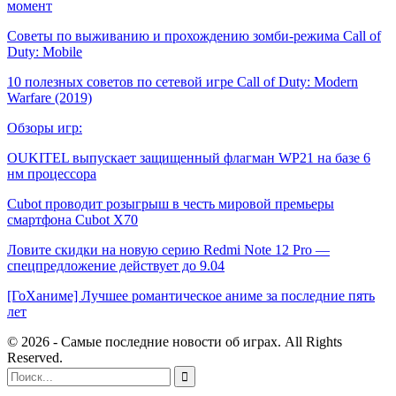
момент
Советы по выживанию и прохождению зомби-режима Call of
Duty: Mobile
10 полезных советов по сетевой игре Call of Duty: Modern
Warfare (2019)
Обзоры игр:
OUKITEL выпускает защищенный флагман WP21 на базе 6
нм процессора
Cubot проводит розыгрыш в честь мировой премьеры
смартфона Cubot X70
Ловите скидки на новую серию Redmi Note 12 Pro —
спецпредложение действует до 9.04
[ГоХаниме] Лучшее романтическое аниме за последние пять
лет
© 2026 - Самые последние новости об играх. All Rights
Reserved.