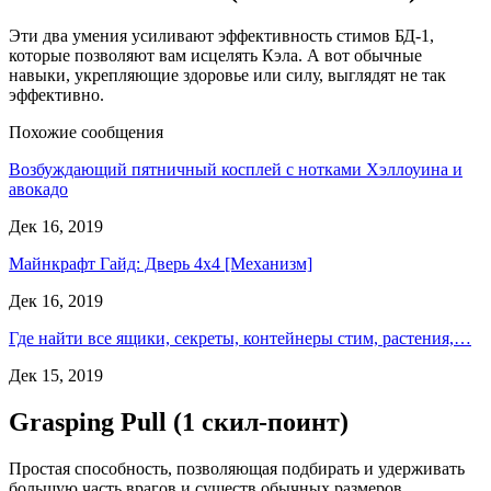
Эти два умения усиливают эффективность стимов БД-1,
которые позволяют вам исцелять Кэла. А вот обычные
навыки, укрепляющие здоровье или силу, выглядят не так
эффективно.
Похожие сообщения
Возбуждающий пятничный косплей с нотками Хэллоуина и
авокадо
Дек 16, 2019
Майнкрафт Гайд: Дверь 4х4 [Механизм]
Дек 16, 2019
Где найти все ящики, секреты, контейнеры стим, растения,…
Дек 15, 2019
Grasping Pull (1 скил-поинт)
Простая способность, позволяющая подбирать и удерживать
большую часть врагов и существ обычных размеров.