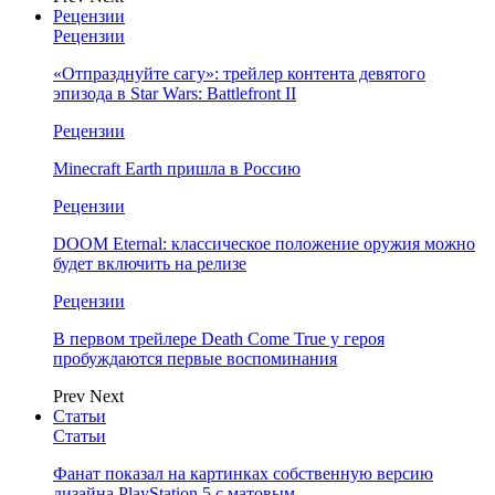
Рецензии
Рецензии
«Отпразднуйте сагу»: трейлер контента девятого
эпизода в Star Wars: Battlefront II
Рецензии
Minecraft Earth пришла в Россию
Рецензии
DOOM Eternal: классическое положение оружия можно
будет включить на релизе
Рецензии
В первом трейлере Death Come True у героя
пробуждаются первые воспоминания
Prev
Next
Статьи
Статьи
Фанат показал на картинках собственную версию
дизайна PlayStation 5 с матовым…