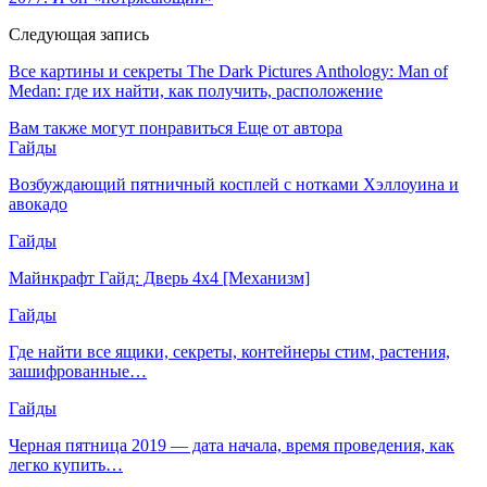
Следующая запись
Все картины и секреты The Dark Pictures Anthology: Man of
Medan: где их найти, как получить, расположение
Вам также могут понравиться
Еще от автора
Гайды
Возбуждающий пятничный косплей с нотками Хэллоуина и
авокадо
Гайды
Майнкрафт Гайд: Дверь 4х4 [Механизм]
Гайды
Где найти все ящики, секреты, контейнеры стим, растения,
зашифрованные…
Гайды
Черная пятница 2019 — дата начала, время проведения, как
легко купить…