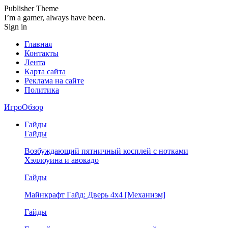
Publisher Theme
I’m a gamer, always have been.
Sign in
Главная
Контакты
Лента
Карта сайта
Реклама на сайте
Политика
ИгроОбзор
Гайды
Гайды
Возбуждающий пятничный косплей с нотками
Хэллоуина и авокадо
Гайды
Майнкрафт Гайд: Дверь 4х4 [Механизм]
Гайды