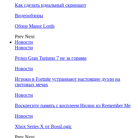
Как сделать идеальный скриншот
Видеообзоры
Обзор Manor Lords
Prev
Next
Новости
Новости
Релиз Gran Turismo 7 не за горами
Новости
Игроки в Fortnite устраивают настоящие дуэли на
световых мечах
Новости
Воскресите память с косплеем Нилин из Remember Me
Новости
Xbox Series X от BossLogic
Prev
Next