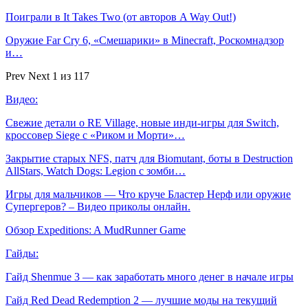
Поиграли в It Takes Two (от авторов A Way Out!)
Оружие Far Cry 6, «Смешарики» в Minecraft, Роскомнадзор
и…
Prev
Next
1 из 117
Видео:
Свежие детали о RE Village, новые инди-игры для Switch,
кроссовер Siege с «Риком и Морти»…
Закрытие старых NFS, патч для Biomutant, боты в Destruction
AllStars, Watch Dogs: Legion с зомби…
Игры для мальчиков — Что круче Бластер Нерф или оружие
Супергеров? – Видео приколы онлайн.
Обзор Expeditions: A MudRunner Game
Гайды:
Гайд Shenmue 3 — как заработать много денег в начале игры
Гайд Red Dead Redemption 2 — лучшие моды на текущий