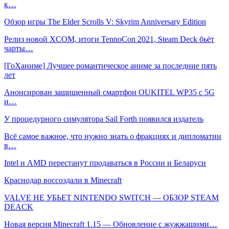
к…
Обзор игры The Elder Scrolls V: Skyrim Anniversary Edition
Релиз новой XCOM, итоги TennoCon 2021, Steam Deck бьёт
чарты…
[ГоХаниме] Лучшее романтическое аниме за последние пять
лет
Анонсирован защищенный смартфон OUKITEL WP35 с 5G
и…
У процедурного симулятора Sail Forth появился издатель
Всё самое важное, что нужно знать о фракциях и дипломатии
в…
Intel и AMD перестанут продаваться в России и Беларуси
Краснодар воссоздали в Minecraft
VALVE НЕ УБЬЕТ NINTENDO SWITCH — ОБЗОР STEAM
DEACK
Новая версия Minecraft 1.15 — Обновление с жужжащими…