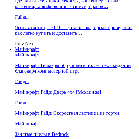
Где найти все ящики, секреты, контейнеры стим,
растения, зашифрованные записи, врагов…
Гайды
Черная пятница 2019 — дата начала, время проведения,
как легко купить и доставить…
Prev
Next
Майнкрафт
Майнкрафт
Майнкрафт Геймеры обручились после трех свиданий
благодаря компьютерной игре
Гайды
Майнкрафт Гайд: Дверь 4х4 [Механизм]
Гайды
Майнкрафт Гайд: Скоростная лестница из тортов
Майнкрафт
Занятые пчелы в Bedrock