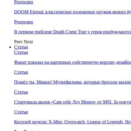
Рецензии
DOOM Eternal: классическое положение оружия можно бу
Рецензии
В первом трейлере Death Come True у героя пробуждают
Prev
Next
Статьи
Статьи
Фанат показал на картинках собственную версию дизайна
Статьи
Пошёл ты, Микки! Мультфильмы, которые бросали вызов
Статьи
Стартовала акция «Сам себе Дед Мороз» от MSI. За поку
Статьи
Косплей недели: X-Men, Overwatch, League of Legends, Her