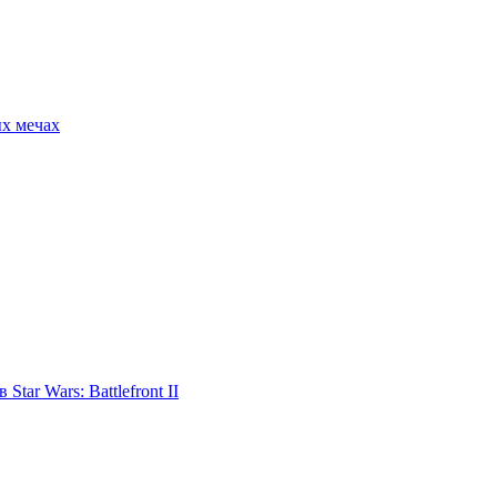
ых мечах
tar Wars: Battlefront II