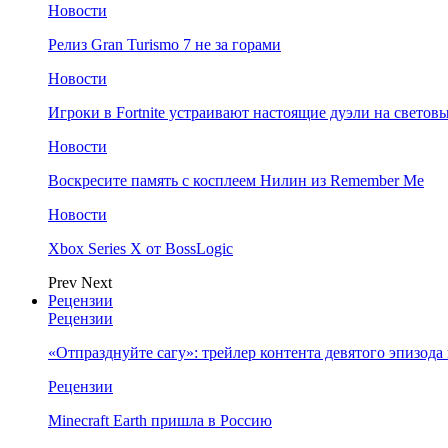
Новости
Релиз Gran Turismo 7 не за горами
Новости
Игроки в Fortnite устраивают настоящие дуэли на светов
Новости
Воскресите память с косплеем Нилин из Remember Me
Новости
Xbox Series X от BossLogic
Prev
Next
Рецензии
Рецензии
«Отпразднуйте сагу»: трейлер контента девятого эпизода в S
Рецензии
Minecraft Earth пришла в Россию