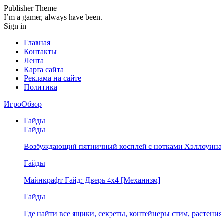
Publisher Theme
I’m a gamer, always have been.
Sign in
Главная
Контакты
Лента
Карта сайта
Реклама на сайте
Политика
ИгроОбзор
Гайды
Гайды
Возбуждающий пятничный косплей с нотками Хэллоуина
Гайды
Майнкрафт Гайд: Дверь 4х4 [Механизм]
Гайды
Где найти все ящики, секреты, контейнеры стим, растен