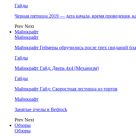
Гайды
Черная пятница 2019 — дата начала, время проведения, к
Prev
Next
Майнкрафт
Майнкрафт
Майнкрафт Геймеры обручились после трех свиданий бл
Гайды
Майнкрафт Гайд: Дверь 4х4 [Механизм]
Гайды
Майнкрафт Гайд: Скоростная лестница из тортов
Майнкрафт
Занятые пчелы в Bedrock
Prev
Next
Обзоры
Обзоры