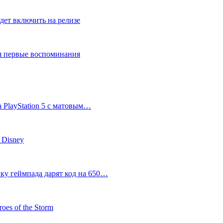
дет включить на релизе
ся первые воспоминания
 PlayStation 5 с матовым…
 Disney
пку геймпада дарят код на 650…
oes of the Storm