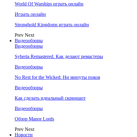
World Of Warships играть онлайн
Играть онлайн
Stronghold Kingdoms играть онлайн
Prev
Next
Видеообзоры
Видеообзоры
Syberia Remastered. Как делают ремастеры
Видеообзоры
No Rest for the Wicked: Ни минуты покоя
Видеообзоры
Как сделать идеальный скриншот
Видеообзоры
Обзор Manor Lords
Prev
Next
Новости