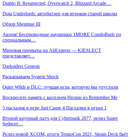
Diablo II: Resurrected, Overwatch 2, Blizzard Arcade…
Dota Underlords: автобатлер для игроков старой школы
Обзор Shenmue III
Акция! Беспроводные наушники 1MORE ComfoBuds по
специальным…
Мировая премьера на AliExpress — KIESLECT
представляет…
Darksiders Genesis
Раскапываем System Shock
Outer Wilds и DLC: лучшая игра, которую мы упустили
Воскресите память с косплеем Нилин из Remember Me
5 пасхалок в игре Just Cause 4 Пасхалки в играх 1
Второй крупный патч для Cyberpunk 2077, релиз Super
Seducer…
Релиз новой XCOM, итоги TennoCon 2021, Steam Deck бьёт