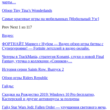
чарты…
Обзор Tiny Tina’s Wonderlands
Самые красивые игры на мобильниках [Мобильный Уэс]
Prev
Next
1 из 117
Видео:
ФОРТНАЙТ Марвел с Нубом — Видео обзор игры битвы с
Супергероями! — Fortnite летсплей в видео онлайн.
Читеры в TrackMania, стратегия Konami, слухи о новой Final
Fantasy, утечка о коллекции «Соников»…
История серии Saints Row. Выпуск 2
Обзор игры Riders Republic
Гайды:
Скидки на Рождество 2019: Windows 10 Pro бесплатно,
Касперский и другие антивирусы за полцены
Гайд Star Wars Jedi: Fallen Order — улучшения светового меча,