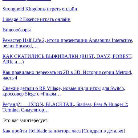
Stronghold Kingdoms играть онлайн
Lineage 2 Essence играть онлайн
Видеообзоры
Ремастер Half-Life 2, итоги презентации Annapurna Interactive,
релиз Encased,…
КАК СКАТИЛИСЬ ВЫЖИВАЛКИ (RUST, DAYZ, FOREST,
ARK и…)
Как правильно переехать из 2D в 3D. История серии Metroid,
часть 4
Свежие детали о RE Village, новые инди-игры для Switch,
кроссовер Siege с «Риком…
Рефанд?! — IXION, BLACKTAIL, Starless, Fear & Hunger 2:
Termina, Симулятор…
Это вас заинтересует!
Как пройти Hellblade за полтора часа [Спидран в деталях]