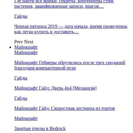
Где найти все ящики, секреты, контейнеры стим,
растения, зашифрованные записи, врагов…
Гайды
Черная пятница 2019 — дата начала, время проведения,
как легко купить и доставить…
Prev
Next
Майнкрафт
Майнкрафт
Майнкрафт Геймеры обручились после трех свиданий
благодаря компьютерной игре
Гайды
Майнкрафт Гайд: Дверь 4х4 [Механизм]
Гайды
Майнкрафт Гайд: Скоростная лестница из тортов
Майнкрафт
Занятые пчелы в Bedrock