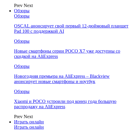
Prev
Next
Обзоры
Обзоры
OSCAL анонсирует свой первый 12-дюймовый планшет
Pad 100 с поддержкой AI
Обзоры
Новые смартфоны серии POCO X7 уже доступны со
скидкой на AliExpress
Обзоры
Новогодняя премьера на AliExpress – Blackview
анонсирует новые смартфоны и ноутбук
Обзоры
Xiaomi и POCO устроили под конец года большую
распродажу на AliExpress
Prev
Next
Играть онлайн
Играть онлайн