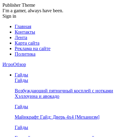
Publisher Theme
I’m a gamer, always have been.
Sign in
Главная
Контакты
Лента
Карта сайта
Реклама на сайте
Политика
ИгроОбзор
Гайды
Гайды
Возбуждающий пятничный косплей с нотками
Хэллоуина и авокадо
Гайды
Майнкрафт Гайд: Дверь 4х4 [Механизм]
Гайды