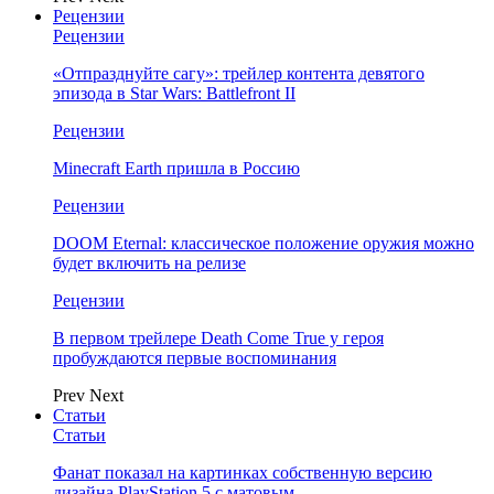
Рецензии
Рецензии
«Отпразднуйте сагу»: трейлер контента девятого
эпизода в Star Wars: Battlefront II
Рецензии
Minecraft Earth пришла в Россию
Рецензии
DOOM Eternal: классическое положение оружия можно
будет включить на релизе
Рецензии
В первом трейлере Death Come True у героя
пробуждаются первые воспоминания
Prev
Next
Статьи
Статьи
Фанат показал на картинках собственную версию
дизайна PlayStation 5 с матовым…