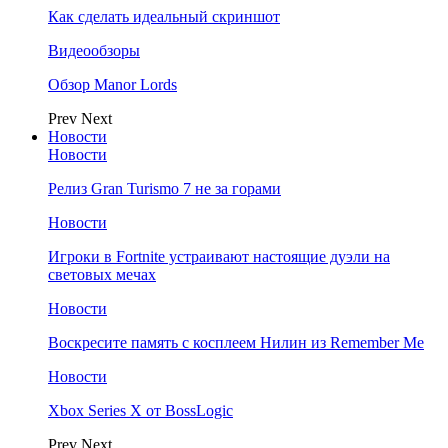
Как сделать идеальный скриншот
Видеообзоры
Обзор Manor Lords
Prev
Next
Новости
Новости
Релиз Gran Turismo 7 не за горами
Новости
Игроки в Fortnite устраивают настоящие дуэли на
световых мечах
Новости
Воскресите память с косплеем Нилин из Remember Me
Новости
Xbox Series X от BossLogic
Prev
Next