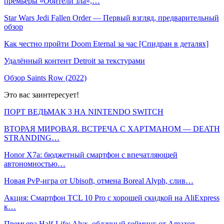
премьеры «Обители зла»,…
Star Wars Jedi Fallen Order — Первый взгляд, предварительный
обзор
Как честно пройти Doom Eternal за час [Спидран в деталях]
Удалённый контент Detroit за текстурами
Обзор Saints Row (2022)
Это вас заинтересует!
ПОРТ ВЕДЬМАК 3 НА NINTENDO SWITCH
ВТОРАЯ МИРОВАЯ. ВСТРЕЧА С ХАРТМАНОМ — DEATH
STRANDING…
Honor X7a: бюджетный смартфон с впечатляющей
автономностью…
Новая PvP-игра от Ubisoft, отмена Boreal Alyph, слив…
Акция: Смартфон TCL 10 Pro с хорошей скидкой на AliExpress
к…
Премьера Half-Life: Alyx, облачный гейминг от Amazon,…