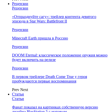
Рецензии
Рецензии
«Отпразднуйте сагу»: трейлер контента девятого
эпизода в Star Wars: Battlefront II
Рецензии
Minecraft Earth пришла в Россию
Рецензии
DOOM Eternal: классическое положение оружия можно
будет включить на релизе
Рецензии
В первом трейлере Death Come True у героя
пробуждаются первые воспоминания
Prev
Next
Статьи
Статьи
Фанат показал на картинках собственную версию
дизайна PlayStation 5 с матовым…