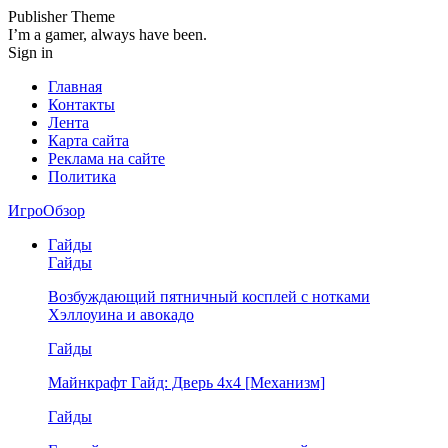
Publisher Theme
I’m a gamer, always have been.
Sign in
Главная
Контакты
Лента
Карта сайта
Реклама на сайте
Политика
ИгроОбзор
Гайды
Гайды
Возбуждающий пятничный косплей с нотками
Хэллоуина и авокадо
Гайды
Майнкрафт Гайд: Дверь 4х4 [Механизм]
Гайды