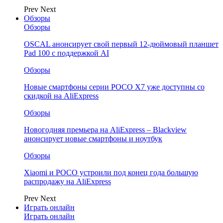
Prev
Next
Обзоры
Обзоры
OSCAL анонсирует свой первый 12-дюймовый планшет
Pad 100 с поддержкой AI
Обзоры
Новые смартфоны серии POCO X7 уже доступны со
скидкой на AliExpress
Обзоры
Новогодняя премьера на AliExpress – Blackview
анонсирует новые смартфоны и ноутбук
Обзоры
Xiaomi и POCO устроили под конец года большую
распродажу на AliExpress
Prev
Next
Играть онлайн
Играть онлайн