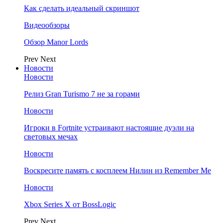
Как сделать идеальный скриншот
Видеообзоры
Обзор Manor Lords
Prev
Next
Новости
Новости
Релиз Gran Turismo 7 не за горами
Новости
Игроки в Fortnite устраивают настоящие дуэли на
световых мечах
Новости
Воскресите память с косплеем Нилин из Remember Me
Новости
Xbox Series X от BossLogic
Prev
Next