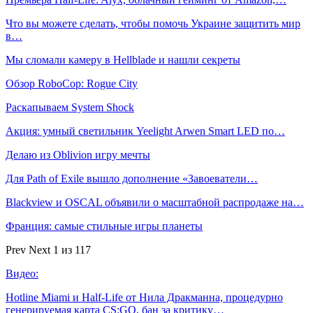
Что вы можете сделать, чтобы помочь Украине защитить мир
в…
Мы сломали камеру в Hellblade и нашли секреты
Обзор RoboCop: Rogue City
Раскапываем System Shock
Акция: умный светильник Yeelight Arwen Smart LED по…
Делаю из Oblivion игру мечты
Для Path of Exile вышло дополнение «Завоеватели…
Blackview и OSCAL объявили о масштабной распродаже на…
Франция: самые стильные игры планеты
Prev
Next
1 из 117
Видео:
Hotline Miami и Half-Life от Нила Дракманна, процедурно
генерируемая карта CS:GO, бан за критику…