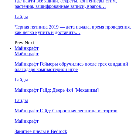
Где найти все ящики, секреты, контейнеры стим,
растения, зашифрованные записи, врагов…
Гайды
Черная пятница 2019 — дата начала, время проведения,
как легко купить и доставить…
Prev
Next
Майнкрафт
Майнкрафт
Майнкрафт Геймеры обручились после трех свиданий
благодаря компьютерной игре
Гайды
Майнкрафт Гайд: Дверь 4х4 [Механизм]
Гайды
Майнкрафт Гайд: Скоростная лестница из тортов
Майнкрафт
Занятые пчелы в Bedrock