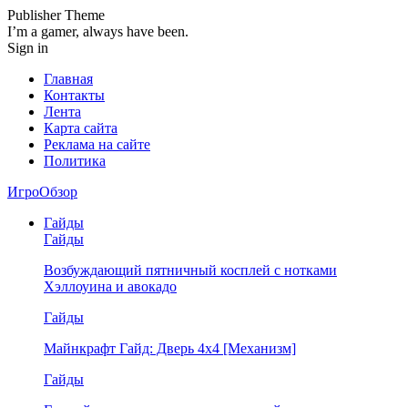
Publisher Theme
I’m a gamer, always have been.
Sign in
Главная
Контакты
Лента
Карта сайта
Реклама на сайте
Политика
ИгроОбзор
Гайды
Гайды
Возбуждающий пятничный косплей с нотками
Хэллоуина и авокадо
Гайды
Майнкрафт Гайд: Дверь 4х4 [Механизм]
Гайды