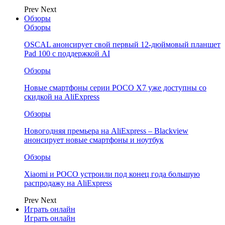
Prev
Next
Обзоры
Обзоры
OSCAL анонсирует свой первый 12-дюймовый планшет
Pad 100 с поддержкой AI
Обзоры
Новые смартфоны серии POCO X7 уже доступны со
скидкой на AliExpress
Обзоры
Новогодняя премьера на AliExpress – Blackview
анонсирует новые смартфоны и ноутбук
Обзоры
Xiaomi и POCO устроили под конец года большую
распродажу на AliExpress
Prev
Next
Играть онлайн
Играть онлайн