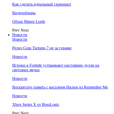
Как сделать идеальный скриншот
Видеообзоры
Обзор Manor Lords
Prev
Next
Новости
Новости
Релиз Gran Turismo 7 не за горами
Новости
Игроки в Fortnite устраивают настоящие дуэли на
световых мечах
Новости
Воскресите память с косплеем Нилин из Remember Me
Новости
Xbox Series X от BossLogic
Prev
Next