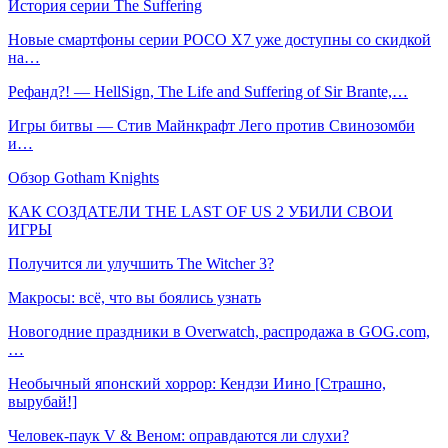
История серии The Suffering
Новые смартфоны серии POCO X7 уже доступны со скидкой
на…
Рефанд?! — HellSign, The Life and Suffering of Sir Brante,…
Игры битвы — Стив Майнкрафт Лего против Свинозомби
и…
Обзор Gotham Knights
КАК СОЗДАТЕЛИ THE LAST OF US 2 УБИЛИ СВОИ
ИГРЫ
Получится ли улучшить The Witcher 3?
Макросы: всё, что вы боялись узнать
Новогодние праздники в Overwatch, распродажа в GOG.com,
…
Необычный японский хоррор: Кендзи Иино [Страшно,
вырубай!]
Человек-паук V & Веном: оправдаются ли слухи?