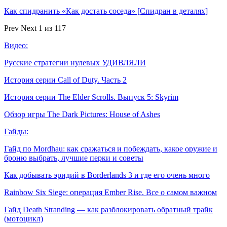
Как спидранить «Как достать соседа» [Спидран в деталях]
Prev
Next
1 из 117
Видео:
Русские стратегии нулевых УДИВЛЯЛИ
История серии Call of Duty. Часть 2
История серии The Elder Scrolls. Выпуск 5: Skyrim
Обзор игры The Dark Pictures: House of Ashes
Гайды:
Гайд по Mordhau: как сражаться и побеждать, какое оружие и
броню выбрать, лучшие перки и советы
Как добывать эридий в Borderlands 3 и где его очень много
Rainbow Six Siege: операция Ember Rise. Все о самом важном
Гайд Death Stranding — как разблокировать обратный трайк
(мотоцикл)