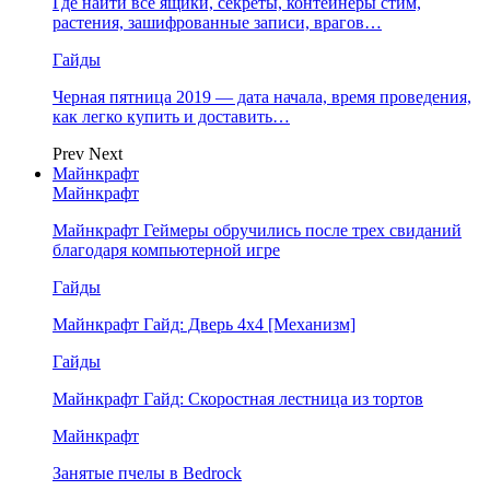
Где найти все ящики, секреты, контейнеры стим,
растения, зашифрованные записи, врагов…
Гайды
Черная пятница 2019 — дата начала, время проведения,
как легко купить и доставить…
Prev
Next
Майнкрафт
Майнкрафт
Майнкрафт Геймеры обручились после трех свиданий
благодаря компьютерной игре
Гайды
Майнкрафт Гайд: Дверь 4х4 [Механизм]
Гайды
Майнкрафт Гайд: Скоростная лестница из тортов
Майнкрафт
Занятые пчелы в Bedrock