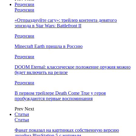
Рецензии
Рецензии
«Отпразднуйте сагу»: трейлер контента девятого
эпизода в Star Wars: Battlefront II
Рецензии
Minecraft Earth пришла в Россию
Рецензии
DOOM Eternal: классическое положение оружия можно
будет включить на релизе
Рецензии
В первом трейлере Death Come True у героя
пробуждаются первые воспоминания
Prev
Next
Статьи
Статьи
Фанат показал на картинках собственную версию
дизайна PlayStation 5 с матовым…