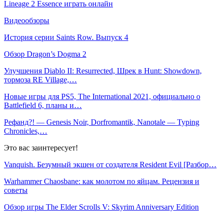
Lineage 2 Essence играть онлайн
Видеообзоры
История серии Saints Row. Выпуск 4
Обзор Dragon’s Dogma 2
Улучшения Diablo II: Resurrected, Шрек в Hunt: Showdown,
тормоза RE Village,…
Новые игры для PS5, The International 2021, официально о
Battlefield 6, планы и…
Рефанд?! — Genesis Noir, Dorfromantik, Nanotale — Typing
Chronicles,…
Это вас заинтересует!
Vanquish. Безумный экшен от создателя Resident Evil [Разбор…
Warhammer Chaosbane: как молотом по яйцам. Рецензия и
советы
Обзор игры The Elder Scrolls V: Skyrim Anniversary Edition