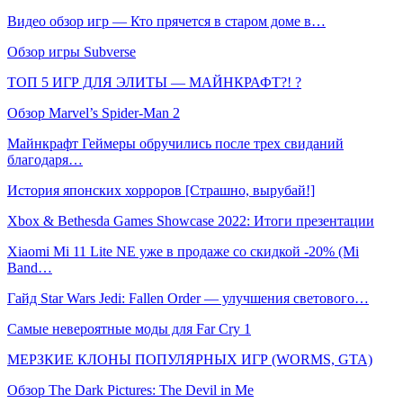
Видео обзор игр — Кто прячется в старом доме в…
Обзор игры Subverse
ТОП 5 ИГР ДЛЯ ЭЛИТЫ — МАЙНКРАФТ?! ?
Обзор Marvel’s Spider-Man 2
Майнкрафт Геймеры обручились после трех свиданий
благодаря…
История японских хорроров [Страшно, вырубай!]
Xbox & Bethesda Games Showcase 2022: Итоги презентации
Xiaomi Mi 11 Lite NE уже в продаже со скидкой -20% (Mi
Band…
Гайд Star Wars Jedi: Fallen Order — улучшения светового…
Самые невероятные моды для Far Cry 1
МЕРЗКИЕ КЛОНЫ ПОПУЛЯРНЫХ ИГР (WORMS, GTA)
Обзор The Dark Pictures: The Devil in Me