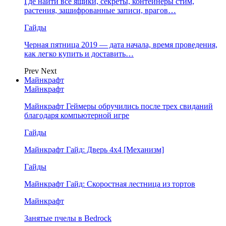
Где найти все ящики, секреты, контейнеры стим,
растения, зашифрованные записи, врагов…
Гайды
Черная пятница 2019 — дата начала, время проведения,
как легко купить и доставить…
Prev
Next
Майнкрафт
Майнкрафт
Майнкрафт Геймеры обручились после трех свиданий
благодаря компьютерной игре
Гайды
Майнкрафт Гайд: Дверь 4х4 [Механизм]
Гайды
Майнкрафт Гайд: Скоростная лестница из тортов
Майнкрафт
Занятые пчелы в Bedrock