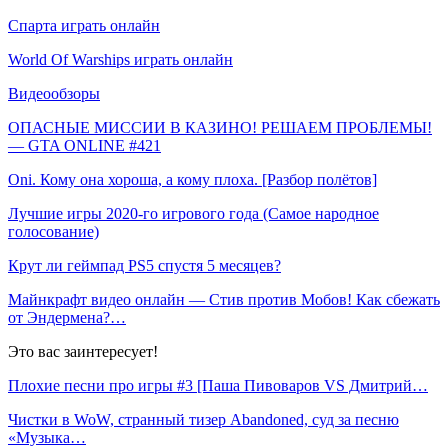
Спарта играть онлайн
World Of Warships играть онлайн
Видеообзоры
ОПАСНЫЕ МИССИИ В КАЗИНО! РЕШАЕМ ПРОБЛЕМЫ!
— GTA ONLINE #421
Oni. Кому она хороша, а кому плоха. [Разбор полётов]
Лучшие игры 2020-го игрового года (Самое народное
голосование)
Крут ли геймпад PS5 спустя 5 месяцев?
Майнкрафт видео онлайн — Стив против Мобов! Как сбежать
от Эндермена?…
Это вас заинтересует!
Плохие песни про игры #3 [Паша Пивоваров VS Дмитрий…
Чистки в WoW, странный тизер Abandoned, суд за песню
«Музыка…