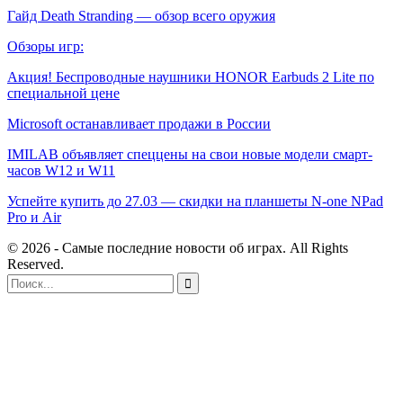
Гайд Death Stranding — обзор всего оружия
Обзоры игр:
Акция! Беспроводные наушники HONOR Earbuds 2 Lite по
специальной цене
Microsoft останавливает продажи в России
IMILAB объявляет спеццены на свои новые модели смарт-
часов W12 и W11
Успейте купить до 27.03 — скидки на планшеты N-one NPad
Pro и Air
© 2026 - Самые последние новости об играх. All Rights
Reserved.