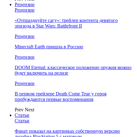
Рецензии
Рецензии
«Отпразднуйте сагу»: трейлер контента девятого
эпизода в Star Wars: Battlefront II
Рецензии
Minecraft Earth пришла в Россию
Рецензии
DOOM Eternal: классическое положение оружия можно
будет включить на релизе
Рецензии
В первом трейлере Death Come True у героя
пробуждаются первые воспоминания
Prev
Next
Статьи
Статьи
Фанат показал на картинках собственную версию
дизайна PlayStation 5 с матовым…