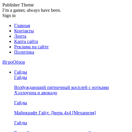
Publisher Theme
I’m a gamer, always have been.
Sign in
Главная
Контакты
Лента
Карта сайта
Реклама на сайте
Политика
ИгроОбзор
Гайды
Гайды
Возбуждающий пятничный косплей с нотками
Хэллоуина и авокадо
Гайды
Майнкрафт Гайд: Дверь 4х4 [Механизм]
Гайды