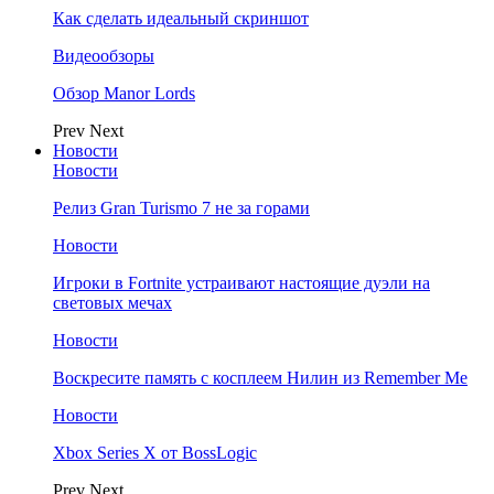
Как сделать идеальный скриншот
Видеообзоры
Обзор Manor Lords
Prev
Next
Новости
Новости
Релиз Gran Turismo 7 не за горами
Новости
Игроки в Fortnite устраивают настоящие дуэли на
световых мечах
Новости
Воскресите память с косплеем Нилин из Remember Me
Новости
Xbox Series X от BossLogic
Prev
Next