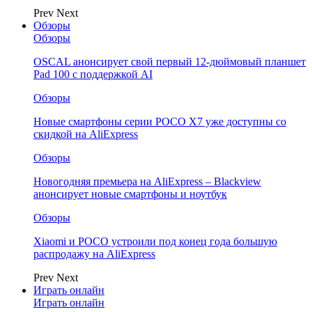
Prev
Next
Обзоры
Обзоры
OSCAL анонсирует свой первый 12-дюймовый планшет
Pad 100 с поддержкой AI
Обзоры
Новые смартфоны серии POCO X7 уже доступны со
скидкой на AliExpress
Обзоры
Новогодняя премьера на AliExpress – Blackview
анонсирует новые смартфоны и ноутбук
Обзоры
Xiaomi и POCO устроили под конец года большую
распродажу на AliExpress
Prev
Next
Играть онлайн
Играть онлайн