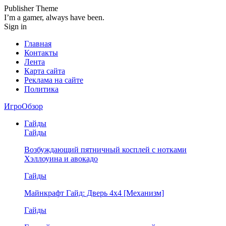
Publisher Theme
I’m a gamer, always have been.
Sign in
Главная
Контакты
Лента
Карта сайта
Реклама на сайте
Политика
ИгроОбзор
Гайды
Гайды
Возбуждающий пятничный косплей с нотками
Хэллоуина и авокадо
Гайды
Майнкрафт Гайд: Дверь 4х4 [Механизм]
Гайды