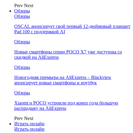
Prev
Next
Обзоры
Обзоры
OSCAL анонсирует свой первый 12-дюймовый планшет
Pad 100 с поддержкой AI
Обзоры
Новые смартфоны серии POCO X7 уже доступны со
скидкой на AliExpress
Обзоры
Новогодняя премьера на AliExpress – Blackview
анонсирует новые смартфоны и ноутбук
Обзоры
Xiaomi и POCO устроили под конец года большую
распродажу на AliExpress
Prev
Next
Играть онлайн
Играть онлайн