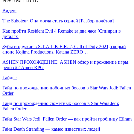
Prev
Next
1 из 117
Видео:
The Saboteur. Она могла стать серией [Разбор полётов]
Как пройти Resident Evil 4 Remake за два часа [Спидран в
деталях]
Зубы и оружие в S.T.A.L.K.E.R. 2, Call of Duty 2021, скорый
анонс Kojima Productions, Katana ZERO…
ASHEN ПРОХОЖДЕНИЕ! ASHEN обзор и прождение игры,
релиз #2 Ашен RPG
Гайды:
Гайд по прохождению побочных боссов в Star Wars Jedi: Fallen
Order
Гайд по прохождению сюжетных боссов в Star Wars Jedi:
Fallen Order
Гайд Star Wars Jedi: Fallen Order — как пройти гробницу Eilram
Гайд Death Stranding — камео известных людей