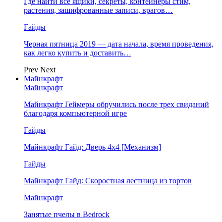
Где найти все ящики, секреты, контейнеры стим,
растения, зашифрованные записи, врагов…
Гайды
Черная пятница 2019 — дата начала, время проведения,
как легко купить и доставить…
Prev
Next
Майнкрафт
Майнкрафт
Майнкрафт Геймеры обручились после трех свиданий
благодаря компьютерной игре
Гайды
Майнкрафт Гайд: Дверь 4х4 [Механизм]
Гайды
Майнкрафт Гайд: Скоростная лестница из тортов
Майнкрафт
Занятые пчелы в Bedrock