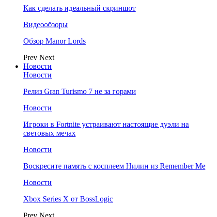
Как сделать идеальный скриншот
Видеообзоры
Обзор Manor Lords
Prev
Next
Новости
Новости
Релиз Gran Turismo 7 не за горами
Новости
Игроки в Fortnite устраивают настоящие дуэли на
световых мечах
Новости
Воскресите память с косплеем Нилин из Remember Me
Новости
Xbox Series X от BossLogic
Prev
Next