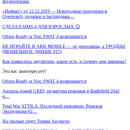
Видеообзоры
«Инфакт» от 12.12.2019 — Новогодние праздники в
Overwatch, подарки и распродажа…
СДЕЛАЛ SIMS 4 ДЛЯ ВЗРОСЛЫХ 😏
Обзор Ready or Not: SWAT 4 возвращается
НЕ ИГРАЙТЕ В ARK MOBILE — не динозавры, а УРОДЦЫ
(МОБИЛЬНОЕ ДНИЩЕ #15)
Как появились эмуляторы, какие есть, и почему они законны?
Это вас заинтересует!
Обзор Ready or Not: SWAT 4 возвращается
Анонсы новой GRID, редактора режимов в Battlefield 2042
и…
Total War ATTILA. Последний римлянин. Римская
Экспедиция #2…
На сколько сядет Томми Анджело