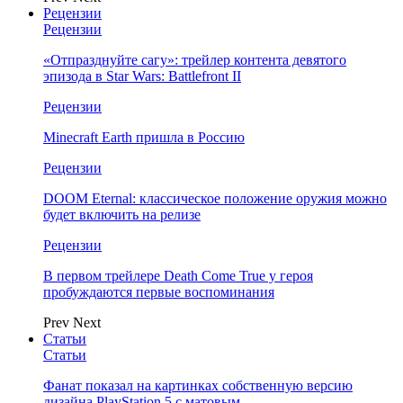
Рецензии
Рецензии
«Отпразднуйте сагу»: трейлер контента девятого
эпизода в Star Wars: Battlefront II
Рецензии
Minecraft Earth пришла в Россию
Рецензии
DOOM Eternal: классическое положение оружия можно
будет включить на релизе
Рецензии
В первом трейлере Death Come True у героя
пробуждаются первые воспоминания
Prev
Next
Статьи
Статьи
Фанат показал на картинках собственную версию
дизайна PlayStation 5 с матовым…