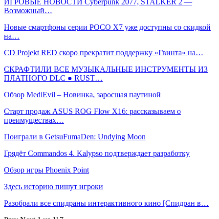
ИГРОВЫЕ НОВОСТИ Cyberpunk 2077, STALKER 2 —
Возможный…
Новые смартфоны серии POCO X7 уже доступны со скидкой
на…
CD Projekt RED скоро прекратит поддержку «Гвинта» на…
СКРАФТИЛИ ВСЕ МУЗЫКАЛЬНЫЕ ИНСТРУМЕНТЫ ИЗ
ПЛАТНОГО DLC ● RUST…
Обзор MediEvil – Новинка, заросшая паутиной
Старт продаж ASUS ROG Flow X16: рассказываем о
преимуществах…
Поиграли в GetsuFumaDen: Undying Moon
Грядёт Commandos 4. Kalypso подтверждает разработку
Обзор игры Phoenix Point
Здесь историю пишут игроки
Разобрали все спидраны интерактивного кино [Спидран в…