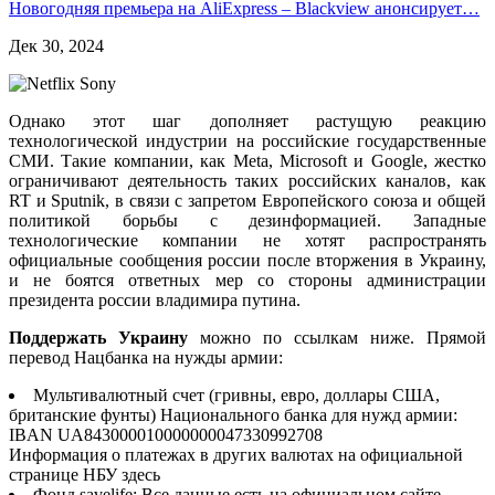
Новогодняя премьера на AliExpress – Blackview анонсирует…
Дек 30, 2024
Однако этот шаг дополняет растущую реакцию
технологической индустрии на российские государственные
СМИ. Такие компании, как Meta, Microsoft и Google, жестко
ограничивают деятельность таких российских каналов, как
RT и Sputnik, в связи с запретом Европейского союза и общей
политикой борьбы с дезинформацией. Западные
технологические компании не хотят распространять
официальные сообщения россии после вторжения в Украину,
и не боятся ответных мер со стороны администрации
президента россии владимира путина.
Поддержать Украину
можно по ссылкам ниже. Прямой
перевод Нацбанка на нужды армии:
Мультивалютный счет (гривны, евро, доллары США,
британские фунты) Национального банка для нужд армии:
IBAN UA843000010000000047330992708
Информация о платежах в других валютах на официальной
странице НБУ здесь
Фонд savelife: Все данные есть на официальном сайте