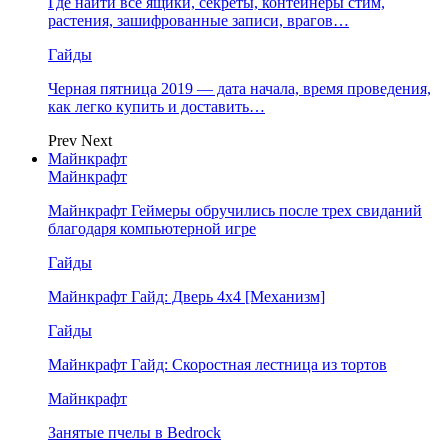
Где найти все ящики, секреты, контейнеры стим,
растения, зашифрованные записи, врагов…
Гайды
Черная пятница 2019 — дата начала, время проведения,
как легко купить и доставить…
Prev
Next
Майнкрафт
Майнкрафт
Майнкрафт Геймеры обручились после трех свиданий
благодаря компьютерной игре
Гайды
Майнкрафт Гайд: Дверь 4х4 [Механизм]
Гайды
Майнкрафт Гайд: Скоростная лестница из тортов
Майнкрафт
Занятые пчелы в Bedrock