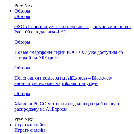
Prev
Next
Обзоры
Обзоры
OSCAL анонсирует свой первый 12-дюймовый планшет
Pad 100 с поддержкой AI
Обзоры
Новые смартфоны серии POCO X7 уже доступны со
скидкой на AliExpress
Обзоры
Новогодняя премьера на AliExpress – Blackview
анонсирует новые смартфоны и ноутбук
Обзоры
Xiaomi и POCO устроили под конец года большую
распродажу на AliExpress
Prev
Next
Играть онлайн
Играть онлайн