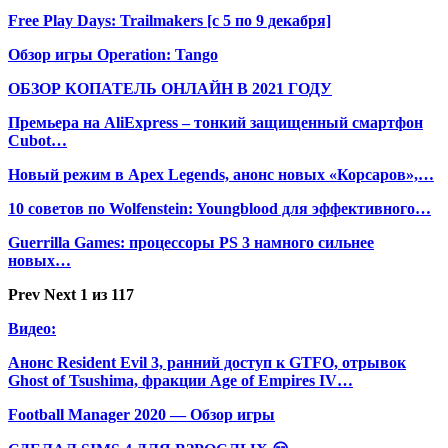
Free Play Days: Trailmakers [с 5 по 9 декабря]
Обзор игры Operation: Tango
ОБЗОР КОПАТЕЛЬ ОНЛАЙН В 2021 ГОДУ
Премьера на AliExpress – тонкий защищенный смартфон
Cubot…
Новый режим в Apex Legends, анонс новых «Корсаров»,…
10 советов по Wolfenstein: Youngblood для эффективного…
Guerrilla Games: процессоры PS 3 намного сильнее
новых…
Prev
Next
1 из 117
Видео:
Анонс Resident Evil 3, ранний доступ к GTFO, отрывок
Ghost of Tsushima, фракции Age of Empires IV…
Football Manager 2020 — Обзор игры