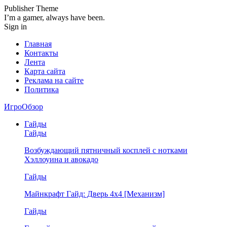
Publisher Theme
I’m a gamer, always have been.
Sign in
Главная
Контакты
Лента
Карта сайта
Реклама на сайте
Политика
ИгроОбзор
Гайды
Гайды
Возбуждающий пятничный косплей с нотками
Хэллоуина и авокадо
Гайды
Майнкрафт Гайд: Дверь 4х4 [Механизм]
Гайды