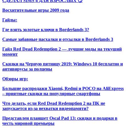
СДЕЛАЛ SIMS 4 ДЛЯ ВЗРОСЛЫХ 😏
Восхитительные игры 2009 года
Гайды:
Где взять золотые ключи в Borderlands 3?
Самые забавные пасхалки и отсылки в Borderlands 3
Гайд Red Dead Redemption 2 — лучшие моды на текущий
момент
Скидки на Черную пятницу 2019: Windows 10 бесплатно и
антивирусы за полцены
Обзоры игр:
Большие распродажи Xiaomi, Redmi и POCO на AliExpress
– приятные скидки на популярные смартфоны
Что делать, если Red Dead Redemption 2 на ПК не
запускается из-за нехватки видеопамяти?
Представлен планшет Oscal Pad 13: скидки и подарки в
честь мировой премьеры