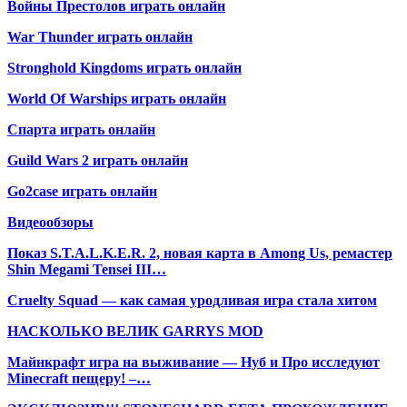
Войны Престолов играть онлайн
War Thunder играть онлайн
Stronghold Kingdoms играть онлайн
World Of Warships играть онлайн
Спарта играть онлайн
Guild Wars 2 играть онлайн
Go2case играть онлайн
Видеообзоры
Показ S.T.A.L.K.E.R. 2, новая карта в Among Us, ремастер
Shin Megami Tensei III…
Cruelty Squad — как самая уродливая игра стала хитом
НАСКОЛЬКО ВЕЛИК GARRYS MOD
Майнкрафт игра на выживание — Нуб и Про исследуют
Minecraft пещеру! –…