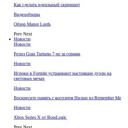
Как сделать идеальный скриншот
Видеообзоры
Обзор Manor Lords
Prev
Next
Новости
Новости
Релиз Gran Turismo 7 не за горами
Новости
Игроки в Fortnite устраивают настоящие дуэли на
световых мечах
Новости
Воскресите память с косплеем Нилин из Remember Me
Новости
Xbox Series X от BossLogic
Prev
Next