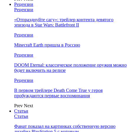
Рецензии
Рецензии
«Отпразднуйте сагу»: трейлер контента девятого
эпизода в Star Wars: Battlefront II
Рецензии
Minecraft Earth пришла в Россию
Рецензии
DOOM Eternal: классическое положение оружия можно
будет включить на релизе
Рецензии
В первом трейлере Death Come True у героя
пробуждаются первые воспоминания
Prev
Next
Статьи
Статьи
Фанат показал на картинках собственную версию
дизайна PlayStation 5 с матовым…