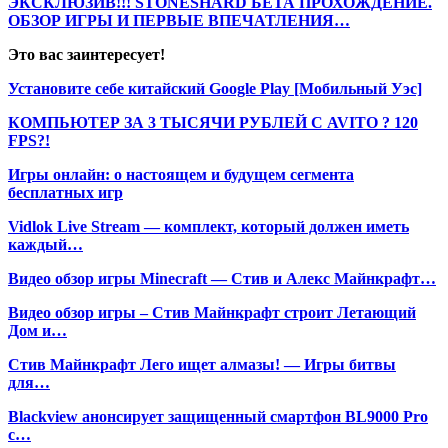
ЭКСКЛЮЗИВ!!! STONESHARD БЕТА ПРОХОЖДЕНИЕ.
ОБЗОР ИГРЫ И ПЕРВЫЕ ВПЕЧАТЛЕНИЯ…
Это вас заинтересует!
Установите себе китайский Google Play [Мобильный Уэс]
КОМПЬЮТЕР ЗА 3 ТЫСЯЧИ РУБЛЕЙ С AVITO ? 120
FPS?!
Игры онлайн: о настоящем и будущем сегмента
бесплатных игр
Vidlok Live Stream — комплект, который должен иметь
каждый…
Видео обзор игры Minecraft — Стив и Алекс Майнкрафт…
Видео обзор игры – Стив Майнкрафт строит Летающий
Дом и…
Стив Майнкрафт Лего ищет алмазы! — Игры битвы
для…
Blackview анонсирует защищенный смартфон BL9000 Pro
с…