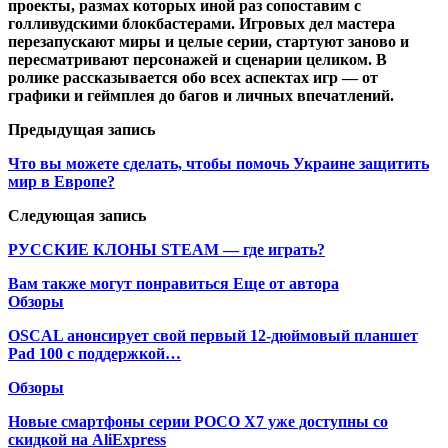
проекты, размах которых иной раз сопоставим с
голливудскими блокбастерами. Игровых дел мастера
перезапускают миры и целые серии, стартуют заново и
пересматривают персонажей и сценарии целиком. В
ролике рассказывается обо всех аспектах игр — от
графики и геймплея до багов и личных впечатлений.
Предыдущая запись
Что вы можете сделать, чтобы помочь Украине защитить
мир в Европе?
Следующая запись
РУССКИЕ КЛОНЫ STEAM — где играть?
Вам также могут понравиться
Еще от автора
Обзоры
OSCAL анонсирует свой первый 12-дюймовый планшет
Pad 100 с поддержкой…
Обзоры
Новые смартфоны серии POCO X7 уже доступны со
скидкой на AliExpress