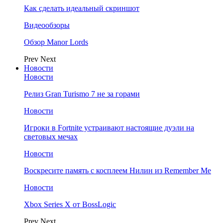
Как сделать идеальный скриншот
Видеообзоры
Обзор Manor Lords
Prev
Next
Новости
Новости
Релиз Gran Turismo 7 не за горами
Новости
Игроки в Fortnite устраивают настоящие дуэли на
световых мечах
Новости
Воскресите память с косплеем Нилин из Remember Me
Новости
Xbox Series X от BossLogic
Prev
Next