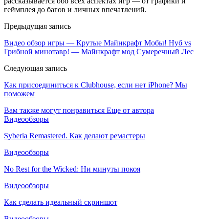
рассказывается обо всех аспектах игр — от графики и
геймплея до багов и личных впечатлений.
Предыдущая запись
Видео обзор игры — Крутые Майнкрафт Мобы! Нуб vs
Грибной минотавр! — Майнкрафт мод Сумеречный Лес
Следующая запись
Как присоединиться к Clubhouse, если нет iPhone? Мы
поможем
Вам также могут понравиться
Еще от автора
Видеообзоры
Syberia Remastered. Как делают ремастеры
Видеообзоры
No Rest for the Wicked: Ни минуты покоя
Видеообзоры
Как сделать идеальный скриншот
Видеообзоры