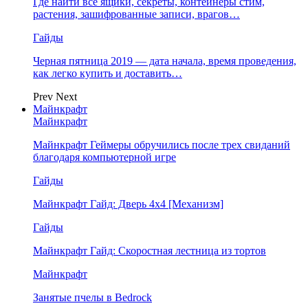
Где найти все ящики, секреты, контейнеры стим,
растения, зашифрованные записи, врагов…
Гайды
Черная пятница 2019 — дата начала, время проведения,
как легко купить и доставить…
Prev
Next
Майнкрафт
Майнкрафт
Майнкрафт Геймеры обручились после трех свиданий
благодаря компьютерной игре
Гайды
Майнкрафт Гайд: Дверь 4х4 [Механизм]
Гайды
Майнкрафт Гайд: Скоростная лестница из тортов
Майнкрафт
Занятые пчелы в Bedrock