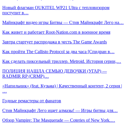
Новый флагман OUKITEL WP21 Ultra с тепловизором
поступит в…
Майнкрафт видео игры Битвы — Стив Майнкрафт Лего на…
Как живет и работает Root-Nation.com в военное время
Завтра стартует распродажа в честь The Game Awards
Как пройти The Callisto Protocol за два часа [Спидран в…
Как сделать пиксельный триллер. Metroid. История серии,…
ПОЛИЦИЯ НАШЛА СЕМЬЮ ДЕВОЧКИ (УГАР) —
RADMIR RP (CRMP)…
«Напильник» (feat. Кузьма) | Качественный контент, 2 серия |
…
Годные ремастеры от фанатов
Стив Майнкрафт Лего ищет алмазы! — Игры битвы для…
Обзор Vampire: The Masquerade — Coteries of New York.…