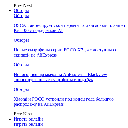
Prev
Next
Обзоры
Обзоры
OSCAL анонсирует свой первый 12-дюймовый планшет
Pad 100 с поддержкой AI
Обзоры
Новые смартфоны серии POCO X7 уже доступны со
скидкой на AliExpress
Обзоры
Новогодняя премьера на AliExpress – Blackview
анонсирует новые смартфоны и ноутбук
Обзоры
Xiaomi и POCO устроили под конец года большую
распродажу на AliExpress
Prev
Next
Играть онлайн
Играть онлайн