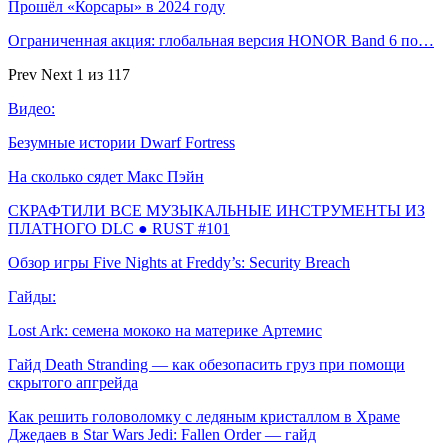
Прошёл «Корсары» в 2024 году
Ограниченная акция: глобальная версия HONOR Band 6 по…
Prev
Next
1 из 117
Видео:
Безумные истории Dwarf Fortress
На сколько сядет Макс Пэйн
СКРАФТИЛИ ВСЕ МУЗЫКАЛЬНЫЕ ИНСТРУМЕНТЫ ИЗ
ПЛАТНОГО DLC ● RUST #101
Обзор игры Five Nights at Freddy’s: Security Breach
Гайды:
Lost Ark: cемена мококо на материке Артемис
Гайд Death Stranding — как обезопасить груз при помощи
скрытого апгрейда
Как решить головоломку с ледяным кристаллом в Храме
Джедаев в Star Wars Jedi: Fallen Order — гайд