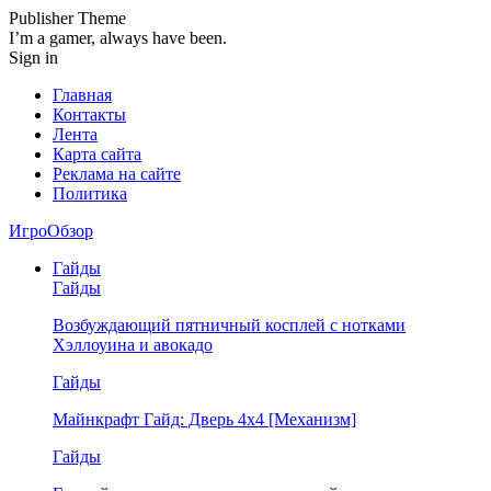
Publisher Theme
I’m a gamer, always have been.
Sign in
Главная
Контакты
Лента
Карта сайта
Реклама на сайте
Политика
ИгроОбзор
Гайды
Гайды
Возбуждающий пятничный косплей с нотками
Хэллоуина и авокадо
Гайды
Майнкрафт Гайд: Дверь 4х4 [Механизм]
Гайды