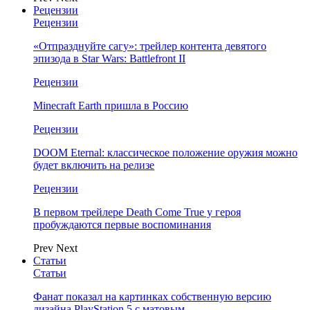
Рецензии
Рецензии
«Отпразднуйте сагу»: трейлер контента девятого
эпизода в Star Wars: Battlefront II
Рецензии
Minecraft Earth пришла в Россию
Рецензии
DOOM Eternal: классическое положение оружия можно
будет включить на релизе
Рецензии
В первом трейлере Death Come True у героя
пробуждаются первые воспоминания
Prev
Next
Статьи
Статьи
Фанат показал на картинках собственную версию
дизайна PlayStation 5 с матовым…