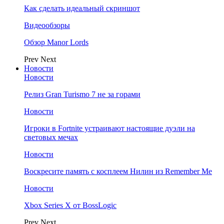
Как сделать идеальный скриншот
Видеообзоры
Обзор Manor Lords
Prev
Next
Новости
Новости
Релиз Gran Turismo 7 не за горами
Новости
Игроки в Fortnite устраивают настоящие дуэли на
световых мечах
Новости
Воскресите память с косплеем Нилин из Remember Me
Новости
Xbox Series X от BossLogic
Prev
Next