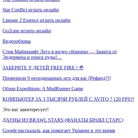
Star Conflict играть онлайн
Lineage 2 Essence играть онлайн
Go2case играть онлайн
Видеообзоры
Стив Майнкрафт Лего в видео сборнике — Защита от
Эндермена и поиск руды!…
ЗАБЕРИТЕ У ДЕТЕЙ FREE FIRE ! 🤚
Проверили 9 неординарных игр для вас [Рефанд?!]
Обзор Expeditions: A MudRunner Game
КОМПЬЮТЕР ЗА 3 ТЫСЯЧИ РУБЛЕЙ С AVITO ? 120 FPS?!
Это вас заинтересует!
ДАУНЫ ИЗ BRAWL STARS (ФАНАТЫ БРАВЛ СТАРС)
Google рассказала, как помогает Украине в это время