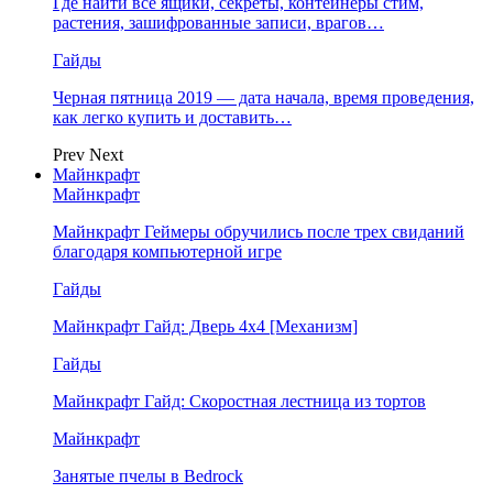
Где найти все ящики, секреты, контейнеры стим,
растения, зашифрованные записи, врагов…
Гайды
Черная пятница 2019 — дата начала, время проведения,
как легко купить и доставить…
Prev
Next
Майнкрафт
Майнкрафт
Майнкрафт Геймеры обручились после трех свиданий
благодаря компьютерной игре
Гайды
Майнкрафт Гайд: Дверь 4х4 [Механизм]
Гайды
Майнкрафт Гайд: Скоростная лестница из тортов
Майнкрафт
Занятые пчелы в Bedrock