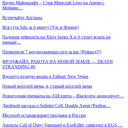
Видео Майнкрафт – Стив Minecraft Lego на Арене с
Мобами…
Встречайте Хоглина
Вся суть Sifu за 6 минут [Уэс и Флинн]
Падения дефицита на Xbox Series X и S стоит ждать не
раньше…
Проверили 7 неоднозначных игр за вас [Рефанд?!]
ФРЭДЖАЙЛ. РАБОТА НА НОВОЙ ЗЕМЛЕ — DEATH
STRANDING #6
Вдохнул вторую жизнь в Fallout: New Vegas
Новый косплей мема, я, старый косплей мема
Новогодняя премьера на AliExpress – Blackview анонсирует…
Двойной рассказ о Splinter Cell: Double Agent [Разбор…
Microsoft останавливает продажи в России
Анонсы Call of Duty: Vanguard и ExeKiller, самиздат в EGS,…