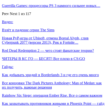
Guerrilla Games: процессоры PS 3 намного сильнее новых…
Prev
Next
1 из 117
Видео:
Взлёт и падение серии The Sims
Новая PvP-игра от Ubisoft, отмена Boreal Alyph, слив
Cyberpunk 2077 (версии 2013), Рик в Fortnite…
Red Dead Redemption 2 — чего стоят фанатские теории?
ЧИТЕРЫ В КС ГО — БЕСЯТ! Все плохо в CS:GO
Гайды:
Как добывать эридий в Borderlands 3 и где его очень много
Все концовки The Dark Pictures Anthology: Man of Medan: как
их получить, важные решения
Rainbow Six Siege: операция Ember Rise. Все о самом важном
Как захватывать противников живыми в Phoenix Point — гайд