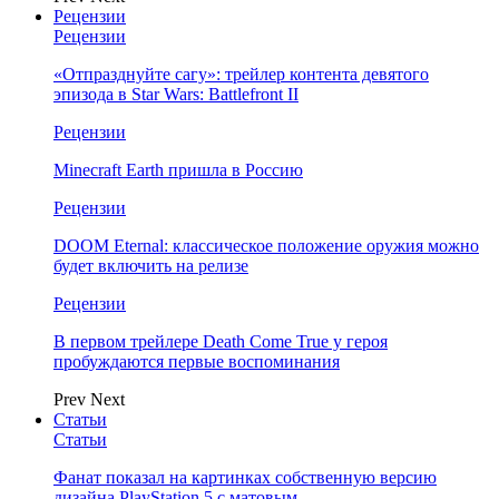
Рецензии
Рецензии
«Отпразднуйте сагу»: трейлер контента девятого
эпизода в Star Wars: Battlefront II
Рецензии
Minecraft Earth пришла в Россию
Рецензии
DOOM Eternal: классическое положение оружия можно
будет включить на релизе
Рецензии
В первом трейлере Death Come True у героя
пробуждаются первые воспоминания
Prev
Next
Статьи
Статьи
Фанат показал на картинках собственную версию
дизайна PlayStation 5 с матовым…