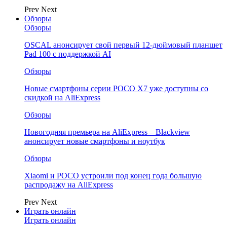
Prev
Next
Обзоры
Обзоры
OSCAL анонсирует свой первый 12-дюймовый планшет
Pad 100 с поддержкой AI
Обзоры
Новые смартфоны серии POCO X7 уже доступны со
скидкой на AliExpress
Обзоры
Новогодняя премьера на AliExpress – Blackview
анонсирует новые смартфоны и ноутбук
Обзоры
Xiaomi и POCO устроили под конец года большую
распродажу на AliExpress
Prev
Next
Играть онлайн
Играть онлайн