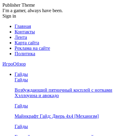
Publisher Theme
I’m a gamer, always have been.
Sign in
Главная
Контакты
Лента
Карта сайта
Реклама на сайте
Политика
ИгроОбзор
Гайды
Гайды
Возбуждающий пятничный косплей с нотками
Хэллоуина и авокадо
Гайды
Майнкрафт Гайд: Дверь 4х4 [Механизм]
Гайды