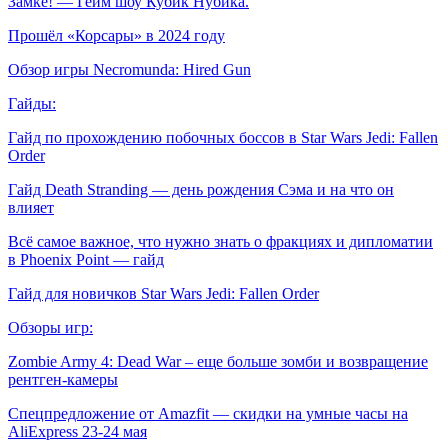
Замке! — Гейм шоу Кубик Нубика.
Прошёл «Корсары» в 2024 году
Обзор игры Necromunda: Hired Gun
Гайды:
Гайд по прохождению побочных боссов в Star Wars Jedi: Fallen
Order
Гайд Death Stranding — день рождения Сэма и на что он
влияет
Всё самое важное, что нужно знать о фракциях и дипломатии
в Phoenix Point — гайд
Гайд для новичков Star Wars Jedi: Fallen Order
Обзоры игр:
Zombie Army 4: Dead War – еще больше зомби и возвращение
рентген-камеры
Спецпредложение от Amazfit — скидки на умные часы на
AliExpress 23-24 мая