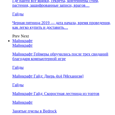
Где найти все ящики, секреты, контейнеры стим,
растения, зашифрованные записи, врагов…
Гайды
Черная пятница 2019 — дата начала, время проведения,
как легко купить и доставить…
Prev
Next
Майнкрафт
Майнкрафт
Майнкрафт Геймеры обручились после трех свиданий
благодаря компьютерной игре
Гайды
Майнкрафт Гайд: Дверь 4х4 [Механизм]
Гайды
Майнкрафт Гайд: Скоростная лестница из тортов
Майнкрафт
Занятые пчелы в Bedrock