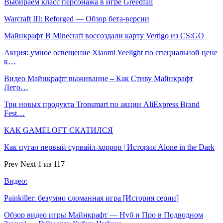
Выбираем класс персонажа в игре Greedfall
Warcraft III: Reforged — Обзор бета-версии
Майнкрафт В Minecraft воссоздали карту Vertigo из CS:GO
Акция: умное освещение Xiaomi Yeelight по специальной цене
к…
Видео Майнкрафт выживание – Как Стиву Майнкрафт
Лего…
Три новых продукта Tronsmart по акции AliExpress Brand
Fest…
КАК GAMELOFT СКАТИЛСЯ
Как пугал первый сурвайл-хоррор | История Alone in the Dark
Prev
Next
1 из 117
Видео:
Painkiller: безумно сломанная игра [История серии]
Обзор видео игры Майнкрафт — Нуб и Про в Подводном