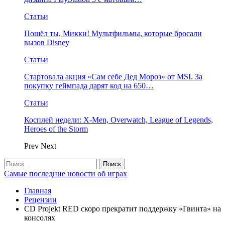
Статьи
Пошёл ты, Микки! Мультфильмы, которые бросали
вызов Disney
Статьи
Стартовала акция «Сам себе Дед Мороз» от MSI. За
покупку геймпада дарят код на 650…
Статьи
Косплей недели: X-Men, Overwatch, League of Legends,
Heroes of the Storm
Prev
Next
Самые последние новости об играх
Главная
Рецензии
CD Projekt RED скоро прекратит поддержку «Гвинта» на
консолях