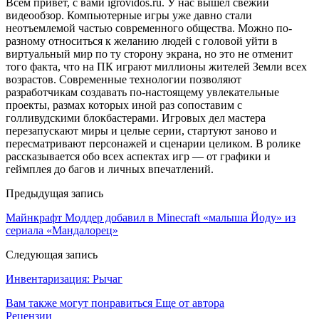
Всем привет, с вами igrovidos.ru. У нас вышел свежий
видеообзор. Компьютерные игры уже давно стали
неотъемлемой частью современного общества. Можно по-
разному относиться к желанию людей с головой уйти в
виртуальный мир по ту сторону экрана, но это не отменит
того факта, что на ПК играют миллионы жителей Земли всех
возрастов. Современные технологии позволяют
разработчикам создавать по-настоящему увлекательные
проекты, размах которых иной раз сопоставим с
голливудскими блокбастерами. Игровых дел мастера
перезапускают миры и целые серии, стартуют заново и
пересматривают персонажей и сценарии целиком. В ролике
рассказывается обо всех аспектах игр — от графики и
геймплея до багов и личных впечатлений.
Предыдущая запись
Майнкрафт Моддер добавил в Minecraft «малыша Йоду» из
сериала «Мандалорец»
Следующая запись
Инвентаризация: Рычаг
Вам также могут понравиться
Еще от автора
Рецензии