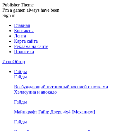
Publisher Theme
I’m a gamer, always have been.
Sign in
Главная
Контакты
Лента
Карта сайта
Реклама на сайте
Политика
ИгроОбзор
Гайды
Гайды
Возбуждающий пятничный косплей с нотками
Хэллоуина и авокадо
Гайды
Майнкрафт Гайд: Дверь 4х4 [Механизм]
Гайды