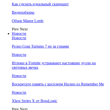
Как сделать идеальный скриншот
Видеообзоры
Обзор Manor Lords
Prev
Next
Новости
Новости
Релиз Gran Turismo 7 не за горами
Новости
Игроки в Fortnite устраивают настоящие дуэли на
световых мечах
Новости
Воскресите память с косплеем Нилин из Remember Me
Новости
Xbox Series X от BossLogic
Prev
Next