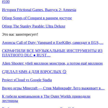
#100
История Frictional Games. Выпуск 2: Amnesia
Обзор Songs of Conquest в раннем доступе
Обзор The Stanley Parable: Ultra Deluxe
Это вас заинтересует!
Анонсы Call of Duty: Vanguard и ExeKiller, самиздат в EGS,…
СКРАФТИЛИ ВСЕ МУЗЫКАЛЬНЫЕ ИНСТРУМЕНТЫ ИЗ
ПЛАТНОГО DLC ● RUST…
Alien Shooter: убей миллион монстров, а потом ещё миллион
СДЕЛАЛ SIMS 4 ДЛЯ ВЗРОСЛЫХ 😏
Project xCloud vs Google Stadia
Видео игры Minecraft — Стив Майнкрафт Лего выживает в…
К гибели компаньонов в The Outer Worlds приводили
лестницы