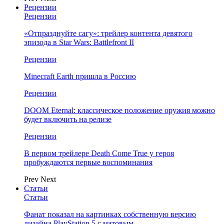
Рецензии
Рецензии
«Отпразднуйте сагу»: трейлер контента девятого
эпизода в Star Wars: Battlefront II
Рецензии
Minecraft Earth пришла в Россию
Рецензии
DOOM Eternal: классическое положение оружия можно
будет включить на релизе
Рецензии
В первом трейлере Death Come True у героя
пробуждаются первые воспоминания
Prev
Next
Статьи
Статьи
Фанат показал на картинках собственную версию
дизайна PlayStation 5 с матовым…