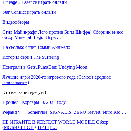
Lineage 2 Essence играть онлайн
Star Conflict играть онлайн
Видеообзоры
Стив Майнкрафт Лего против Билл Шифра! Сборник видео
обзор Minecraft Lego. Игры…
На сколько сядет Томми Анджело
История серии The Suffering
Поиграли в GetsuFumaDen: Undying Moon
Лучшие игры 2020-го игрового года (Самое народное
голосование)
Это вас заинтересует!
Прошёл «Корсары» в 2024 году
Рефанд?! — Somerville, SIGNALIS, ZERO Sievert, Nitro Kid,…
НЕ ИГРАЙТЕ В PERFECT WORLD MOBILE Обзор
(МОБИЛЬНОЕ ДНИЩЕ…