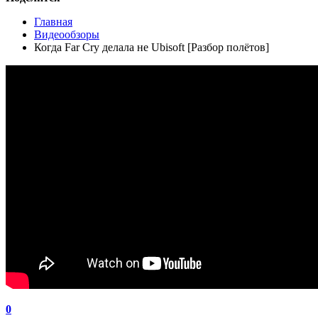
Главная
Видеообзоры
Когда Far Cry делала не Ubisoft [Разбор полётов]
0