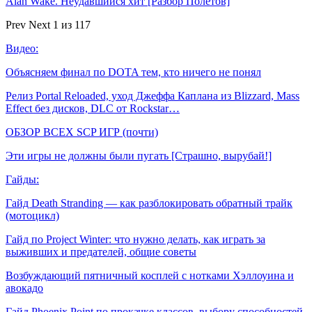
Alan Wake. Неудавшийся хит [Разбор Полётов]
Prev
Next
1 из 117
Видео:
Объясняем финал по DOTA тем, кто ничего не понял
Релиз Portal Reloaded, уход Джеффа Каплана из Blizzard, Mass
Effect без дисков, DLC от Rockstar…
ОБЗОР ВСЕХ SCP ИГР (почти)
Эти игры не должны были пугать [Страшно, вырубай!]
Гайды:
Гайд Death Stranding — как разблокировать обратный трайк
(мотоцикл)
Гайд по Project Winter: что нужно делать, как играть за
выживших и предателей, общие советы
Возбуждающий пятничный косплей с нотками Хэллоуина и
авокадо
Гайд Phoenix Point по прокачке классов, выбору способностей