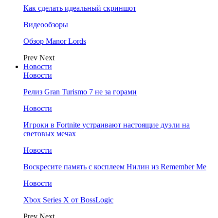
Как сделать идеальный скриншот
Видеообзоры
Обзор Manor Lords
Prev
Next
Новости
Новости
Релиз Gran Turismo 7 не за горами
Новости
Игроки в Fortnite устраивают настоящие дуэли на
световых мечах
Новости
Воскресите память с косплеем Нилин из Remember Me
Новости
Xbox Series X от BossLogic
Prev
Next