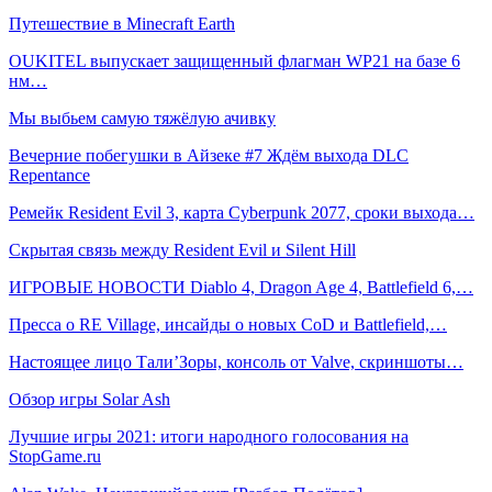
Путешествие в Minecraft Earth
OUKITEL выпускает защищенный флагман WP21 на базе 6
нм…
Мы выбьем самую тяжёлую ачивку
Вечерние побегушки в Айзеке #7 Ждём выхода DLC
Repentance
Ремейк Resident Evil 3, карта Cyberpunk 2077, сроки выхода…
Скрытая связь между Resident Evil и Silent Hill
ИГРОВЫЕ НОВОСТИ Diablo 4, Dragon Age 4, Battlefield 6,…
Пресса о RE Village, инсайды о новых CoD и Battlefield,…
Настоящее лицо Тали’Зоры, консоль от Valve, скриншоты…
Обзор игры Solar Ash
Лучшие игры 2021: итоги народного голосования на
StopGame.ru