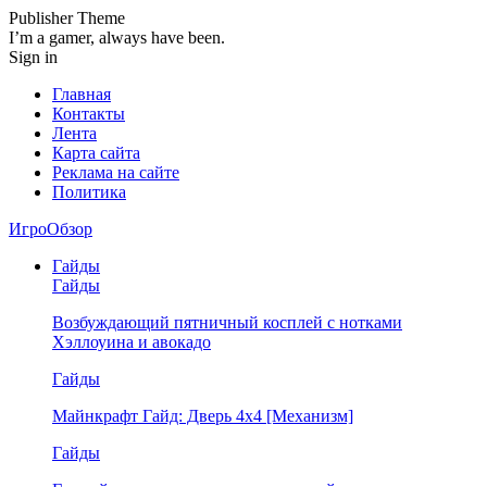
Publisher Theme
I’m a gamer, always have been.
Sign in
Главная
Контакты
Лента
Карта сайта
Реклама на сайте
Политика
ИгроОбзор
Гайды
Гайды
Возбуждающий пятничный косплей с нотками
Хэллоуина и авокадо
Гайды
Майнкрафт Гайд: Дверь 4х4 [Механизм]
Гайды