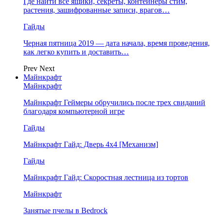
Где найти все ящики, секреты, контейнеры стим,
растения, зашифрованные записи, врагов…
Гайды
Черная пятница 2019 — дата начала, время проведения,
как легко купить и доставить…
Prev
Next
Майнкрафт
Майнкрафт
Майнкрафт Геймеры обручились после трех свиданий
благодаря компьютерной игре
Гайды
Майнкрафт Гайд: Дверь 4х4 [Механизм]
Гайды
Майнкрафт Гайд: Скоростная лестница из тортов
Майнкрафт
Занятые пчелы в Bedrock