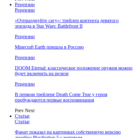
Рецензии
Рецензии
«Отпразднуйте сагу»: трейлер контента девятого
эпизода в Star Wars: Battlefront II
Рецензии
Minecraft Earth пришла в Россию
Рецензии
DOOM Eternal: классическое положение оружия можно
будет включить на релизе
Рецензии
В первом трейлере Death Come True у героя
пробуждаются первые воспоминания
Prev
Next
Статьи
Статьи
Фанат показал на картинках собственную версию
дизайна PlayStation 5 с матовым…