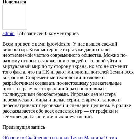
Поделится
admin
1747 записей
0 комментариев
Всем привет, с вами igrovidos.ru. У нас вышел свежий
видеообзор. Компьютерные игры уже давно стали
неотъемлемой частью современного общества. Можно по-
разному относиться к желанию людей с головой уйти в
виртуальный мир по ту сторону экрана, но это не отменит
того факта, что на ПК играют миллионы жителей Земли всех
возрастов. Современные технологии позволяют
разработчикам создавать по-настоящему увлекательные
проекты, размах которых иной раз сопоставим с
голливудскими блокбастерами. Игровых дел мастера
перезапускают миры и целые серии, стартуют заново и
пересматривают персонажей и сценарии целиком. В ролике
рассказывается обо всех аспектах игр — от графики и
геймплея до багов и личных впечатлений.
Предыдущая запись
Обзор игр Скайлендер и гонки Тачки Маквина! Стив